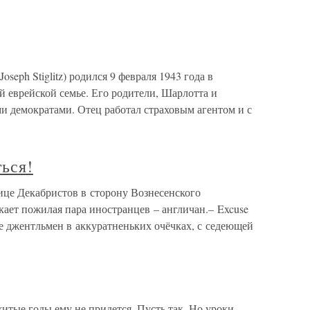
seph Stiglitz) родился 9 февраля 1943 года в
й еврейской семье. Его родители, Шарлотта и
 демократами. Отец работал страховым агентом и с
ться!
лице Декабристов в сторону Вознесенского
ает пожилая пара иностранцев – англичан.– Excuse
не джентльмен в аккуратненьких очёчках, с седеющей
житые годы ему не придется. Пусть так. Но уроки