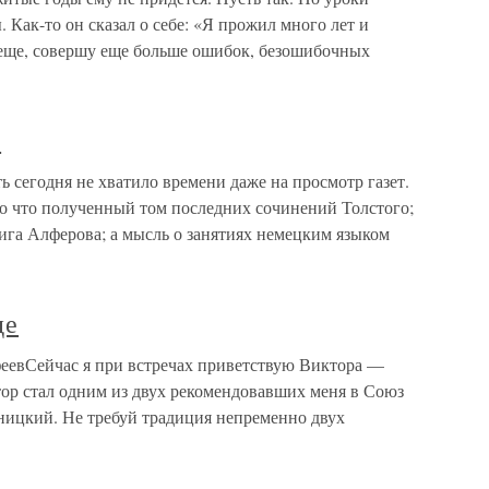
. Как-то он сказал о себе: «Я прожил много лет и
еще, совершу еще больше ошибок, безошибочных
?
ь сегодня не хватило времени даже на просмотр газет.
ко что полученный том последних сочинений Толстого;
ига Алферова; а мысль о занятиях немецким языком
де
феевСейчас я при встречах приветствую Виктора —
р стал одним из двух рекомендовавших меня в Союз
ицкий. Не требуй традиция непременно двух