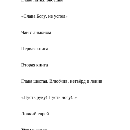
«Слава Богу, не успел»
Чай с лимоном
Первая книга
Вторая книга
Глава шестая. Влюбчив, нетвёрд и ленив
«Пусть руку! Пусть ногу!..»
Ловкий еврей
Ухом к земле