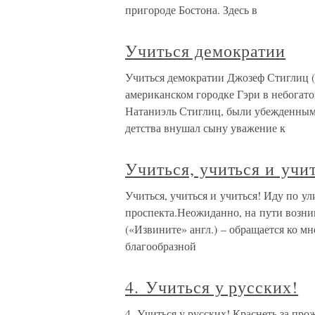
пригороде Бостона. Здесь в
Учиться демократии
Учиться демократии Джозеф Стиглиц (Jo
американском городке Гэри в небогато
Натаниэль Стиглиц, были убежденными
детства внушал сыну уважение к
Учиться, учиться и учи
Учиться, учиться и учиться! Иду по у
проспекта.Неожиданно, на пути возник
(«Извините» англ.) – обращается ко м
благообразной
4. Учиться у русских!
4. Учиться у русских! Краснеть за про