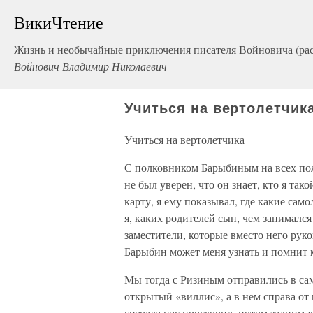
ВикиЧтение
Жизнь и необычайные приключения писателя Войновича (ра
Войнович Владимир Николаевич
Учиться на вертолетчик
Учиться на вертолетчика
С полковником Барыбиным на всех поле
не был уверен, что он знает, кто я так
карту, я ему показывал, где какие само
я, каких родителей сын, чем занималс
заместители, которые вместо него рук
Барыбин может меня узнать и помнит
Мы тогда с Ризиным отправились в само
открытый «виллис», а в нем справа от
сначала нас проскочил, потом задним х