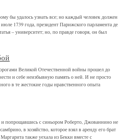
рому бы удалось узнать все; но каждый человек должен
в июле 1739 года, президент Парижского парламента де
татья – университет; но, по правде говоря, он был
бой
 дорогами Великой Отечественной войны прошел до
ести и себе неизбывную память о ней. И не просто
ного в те жестокие годы нравственного опыта
и и попрощавшись с синьором Роберто, Джованнино не
самбрино, в хозяйство, которое взял в аренду его брат
Маргарита также уехала из Бекки вместе с