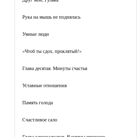
Рука на мышь не поднялась
Умные люди
«Чтоб ты сдох, проклятый!»
Глава десятая. Минуты счастья
Уставные отношения
Память голода
Счастливое сало
Глава одиннадцатая. Я гимны прежние