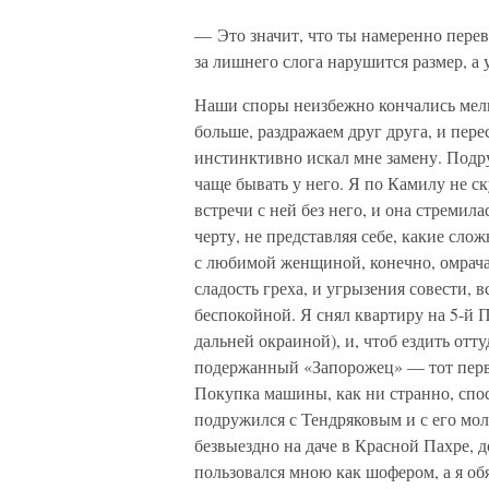
— Это значит, что ты намеренно переви
за лишнего слога нарушится размер, а
Наши споры неизбежно кончались мелк
больше, раздражаем друг друга, и пере
инстинктивно искал мне замену. Подр
чаще бывать у него. Я по Камилу не ск
встречи с ней без него, и она стремил
черту, не представляя себе, какие сло
с любимой женщиной, конечно, омрачал
сладость греха, и угрызения совести, 
беспокойной. Я снял квартиру на 5-й П
дальней окраиной), и, чтоб ездить отту
подержанный «Запорожец» — тот перв
Покупка машины, как ни странно, спо
подружился с Тендряковым и с его м
безвыездно на даче в Красной Пахре, 
пользовался мною как шофером, а я об