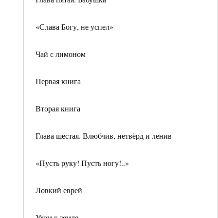
«Слава Богу, не успел»
Чай с лимоном
Первая книга
Вторая книга
Глава шестая. Влюбчив, нетвёрд и ленив
«Пусть руку! Пусть ногу!..»
Ловкий еврей
Ухом к земле