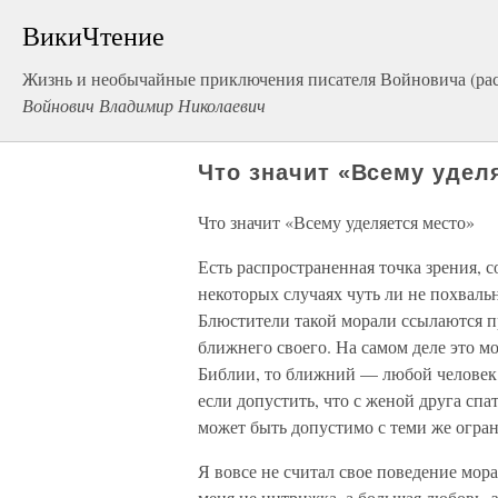
ВикиЧтение
Жизнь и необычайные приключения писателя Войновича (ра
Войнович Владимир Николаевич
Что значит «Всему удел
Что значит «Всему уделяется место»
Есть распространенная точка зрения, с
некоторых случаях чуть ли не похвальн
Блюстители такой морали ссылаются п
ближнего своего. На самом деле это мо
Библии, то ближний — любой человек
если допустить, что с женой друга спат
может быть допустимо с теми же огра
Я вовсе не считал свое поведение мора
меня не интрижка, а большая любовь, з