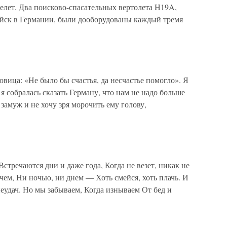
лет. Два поисково-спасательных вертолета H19A,
йск в Германии, были дооборудованы каждый тремя
овица: «Не было бы счастья, да несчастье помогло». Я
а я собралась сказать Герману, что нам не надо больше
о замуж и не хочу зря морочить ему голову,
ечаются дни и даже года, Когда не везет, никак не
 чем, Ни ночью, ни днем — Хоть смейся, хоть плачь. И
еудач. Но мы забываем, Когда изнываем От бед и