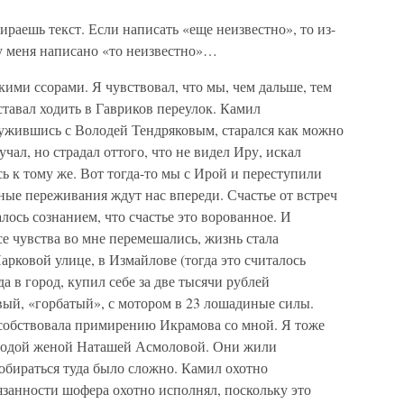
раешь текст. Если написать «еще неизвестно», то из-
 у меня написано «то неизвестно»…
ими ссорами. Я чувствовал, что мы, чем дальше, тем
ставал ходить в Гавриков переулок. Камил
ужившись с Володей Тендряковым, старался как можно
учал, но страдал оттого, что не видел Иру, искал
ась к тому же. Вот тогда-то мы с Ирой и переступили
жные переживания ждут нас впереди. Счастье от встреч
ось сознанием, что счастье это ворованное. И
все чувства во мне перемешались, жизнь стала
арковой улице, в Измайлове (тогда это считалось
да в город, купил себе за две тысячи рублей
ый, «горбатый», с мотором в 23 лошадиные силы.
собствовала примирению Икрамова со мной. Я тоже
олодой женой Наташей Асмоловой. Они жили
добираться туда было сложно. Камил охотно
язанности шофера охотно исполнял, поскольку это