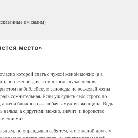
ссказанные им самим)
яется место»
огласно которой спать с чужой женой можно (а в
о), но с женой друга ни в коем случае нельзя.
ри этом на библейскую заповедь: не возжелай жены
раль сомнительная. Если уж судить себя строго по
, а жена ближнего — любая замужняя женщина. Ведь
ь нельзя, а с другими можно, значит, и воровство
ничениями?
льным, но оправдывал себя тем, что с женой друга у
а которую я готов ответить (и ответил потом всей