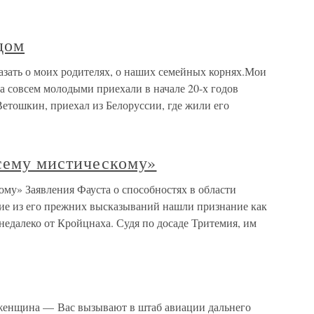
дом
азать о моих родителях, о наших семейных корнях.Мои
да совсем молодыми приехали в начале 20-х годов
етошкин, приехал из Белоруссии, где жили его
сему мистическому»
му» Заявления Фауста о способностях в области
кие из его прежних высказываний нашли признание как
едалеко от Кройцнаха. Судя по досаде Тритемия, им
 женщина — Вас вызывают в штаб авиации дальнего