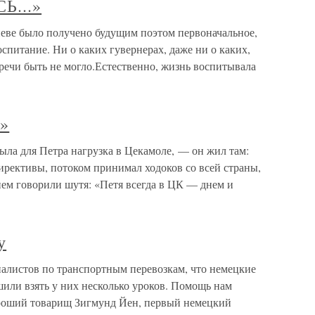
Ь...»
е было получено будущим поэтом первоначальное,
воспитание. Ни о каких гувернерах, даже ни о каких,
речи быть не могло.Естественно, жизнь воспитывала
»
 для Петра нагрузка в Цекамоле, — он жил там:
ирективы, потоком принимал ходоков со всей страны,
 нем говорили шутя: «Петя всегда в ЦК — днем и
у
иалистов по транспортным перевозкам, что немецкие
или взять у них несколько уроков. Помощь нам
роший товарищ Зигмунд Йен, первый немецкий