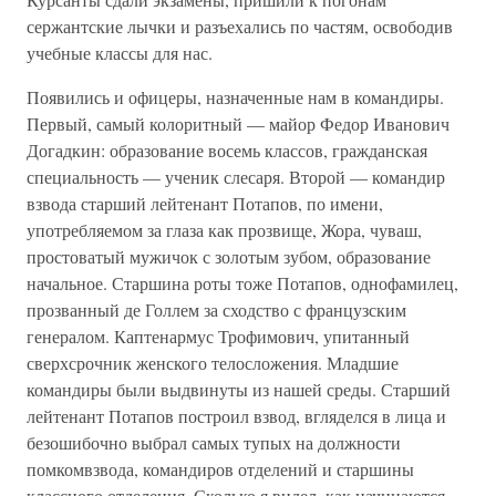
сержантские лычки и разъехались по частям, освободив
учебные классы для нас.
Появились и офицеры, назначенные нам в командиры.
Первый, самый колоритный — майор Федор Иванович
Догадкин: образование восемь классов, гражданская
специальность — ученик слесаря. Второй — командир
взвода старший лейтенант Потапов, по имени,
употребляемом за глаза как прозвище, Жора, чуваш,
простоватый мужичок с золотым зубом, образование
начальное. Старшина роты тоже Потапов, однофамилец,
прозванный де Голлем за сходство с французским
генералом. Каптенармус Трофимович, упитанный
сверхсрочник женского телосложения. Младшие
командиры были выдвинуты из нашей среды. Старший
лейтенант Потапов построил взвод, вгляделся в лица и
безошибочно выбрал самых тупых на должности
помкомвзвода, командиров отделений и старшины
классного отделения. Сколько я видел, как начинаются