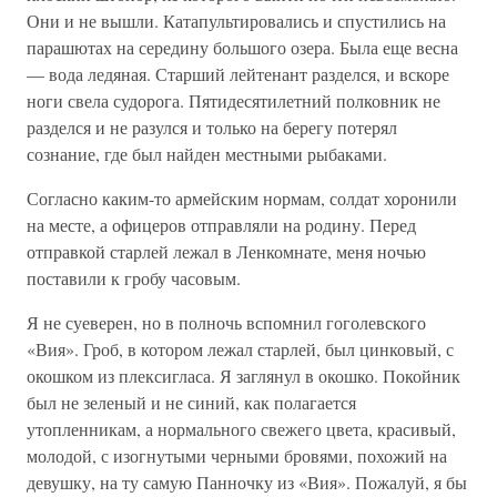
Они и не вышли. Катапультировались и спустились на
парашютах на середину большого озера. Была еще весна
— вода ледяная. Старший лейтенант разделся, и вскоре
ноги свела судорога. Пятидесятилетний полковник не
разделся и не разулся и только на берегу потерял
сознание, где был найден местными рыбаками.
Согласно каким-то армейским нормам, солдат хоронили
на месте, а офицеров отправляли на родину. Перед
отправкой старлей лежал в Ленкомнате, меня ночью
поставили к гробу часовым.
Я не суеверен, но в полночь вспомнил гоголевского
«Вия». Гроб, в котором лежал старлей, был цинковый, с
окошком из плексигласа. Я заглянул в окошко. Покойник
был не зеленый и не синий, как полагается
утопленникам, а нормального свежего цвета, красивый,
молодой, с изогнутыми черными бровями, похожий на
девушку, на ту самую Панночку из «Вия». Пожалуй, я бы