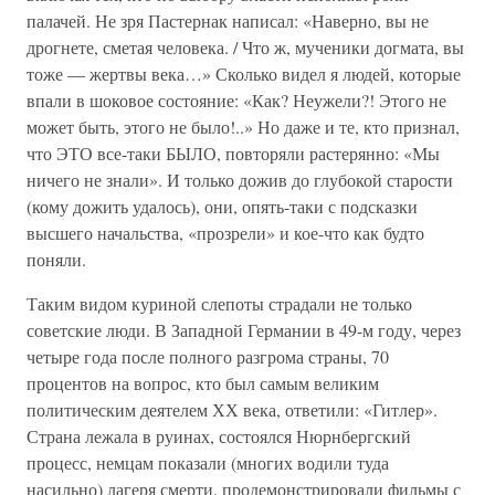
палачей. Не зря Пастернак написал: «Наверно, вы не
дрогнете, сметая человека. / Что ж, мученики догмата, вы
тоже — жертвы века…» Сколько видел я людей, которые
впали в шоковое состояние: «Как? Неужели?! Этого не
может быть, этого не было!..» Но даже и те, кто признал,
что ЭТО все-таки БЫЛО, повторяли растерянно: «Мы
ничего не знали». И только дожив до глубокой старости
(кому дожить удалось), они, опять-таки с подсказки
высшего начальства, «прозрели» и кое-что как будто
поняли.
Таким видом куриной слепоты страдали не только
советские люди. В Западной Германии в 49-м году, через
четыре года после полного разгрома страны, 70
процентов на вопрос, кто был самым великим
политическим деятелем ХХ века, ответили: «Гитлер».
Страна лежала в руинах, состоялся Нюрнбергский
процесс, немцам показали (многих водили туда
насильно) лагеря смерти, продемонстрировали фильмы с