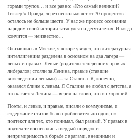
горами трупов… и все равно: «Кто самый великий?
Гитлер!» Правда, через несколько лет от 70 процентов
осталось не больше шести. У нас же процесс осознания
народом своей истории затянулся на десятилетия. И когда
кончится — неизвестно…
Оказавшись в Москве, я вскоре увидел, что литературная
интеллигенция разделена в основном на два лагеря —
левых и правых. Левые (родители теперешних правых
либералов) стояли за Ленина, правые (ставшие
впоследствии левыми) — за Сталина. Я, конечно,
оказался ближе к левым. Я Сталина не любил с детства, а
что касается Ленина — верил на слово, что он хороший.
Поэты, и левые, и правые, писали о коммунизме, и
содержание стихов было приблизительно одно, но
подтекст для тех, кто понимал, был разный. У правых в
подтексте воспевались твердый порядок и
непримиримость в борьбе с врагами, внешними и