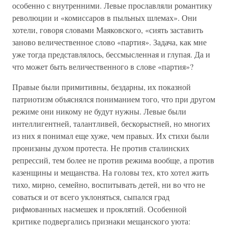
особенно с внутренними. Левые прославляли романтику
революции и «комиссаров в пыльных шлемах». Они
хотели, говоря словами Маяковского, «сиять заставить
заново величественное слово «партия». Задача, как мне
уже тогда представлялось, бессмысленная и глупая. Да и
что может быть величественного в слове «партия»?
Правые были примитивны, бездарны, их показной
патриотизм объяснялся пониманием того, что при другом
режиме они никому не будут нужны. Левые были
интеллигентней, талантливей, бескорыстней, но многих
из них я понимал еще хуже, чем правых. Их стихи были
пронизаны духом протеста. Не против сталинских
репрессий, тем более не против режима вообще, а против
казенщины и мещанства. На головы тех, кто хотел жить
тихо, мирно, семейно, воспитывать детей, ни во что не
соваться и от всего уклоняться, сыпался град
рифмованных насмешек и проклятий. Особенной
критике подвергались признаки мещанского уюта: