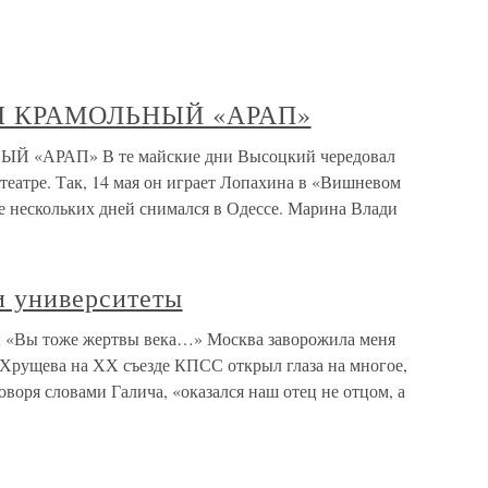
Я КРАМОЛЬНЫЙ «АРАП»
«АРАП» В те майские дни Высоцкий чередовал
театре. Так, 14 мая он играет Лопахина в «Вишневом
ние нескольких дней снимался в Одессе. Марина Влади
и университеты
ты «Вы тоже жертвы века…» Москва заворожила меня
Хрущева на ХХ съезде КПСС открыл глаза на многое,
оворя словами Галича, «оказался наш отец не отцом, а