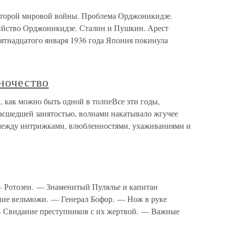
Второй мировой войны. Проблема Орджоникидзе.
ийство Орджоникидзе. Сталин и Пушкин. Арест
тнадцатого января 1936 года Япония покинула
ночество
, как можно быть одной в толпеВсе эти годы,
асшедшей занятостью, волнами накатывало жгучее
 между интрижками, влюбленностями, ухаживаниями и
— Ротозеи. — Знаменитый Пулялье и капитан
ие вельможи. — Генерал Бофор. — Нож в руке
— Свидание преступников с их жертвой. — Важные