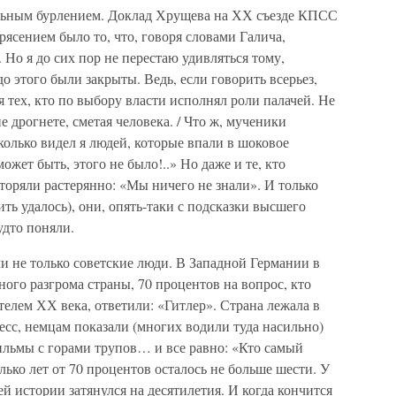
льным бурлением. Доклад Хрущева на ХХ съезде КПСС
рясением было то, что, говоря словами Галича,
. Но я до сих пор не перестаю удивляться тому,
до этого были закрыты. Ведь, если говорить всерьез,
 тех, кто по выбору власти исполнял роли палачей. Не
е дрогнете, сметая человека. / Что ж, мученики
олько видел я людей, которые впали в шоковое
ожет быть, этого не было!..» Но даже и те, кто
оряли растерянно: «Мы ничего не знали». И только
ть удалось), они, опять-таки с подсказки высшего
удто поняли.
и не только советские люди. В Западной Германии в
лного разгрома страны, 70 процентов на вопрос, кто
елем ХХ века, ответили: «Гитлер». Страна лежала в
сс, немцам показали (многих водили туда насильно)
ильмы с горами трупов… и все равно: «Кто самый
лько лет от 70 процентов осталось не больше шести. У
й истории затянулся на десятилетия. И когда кончится