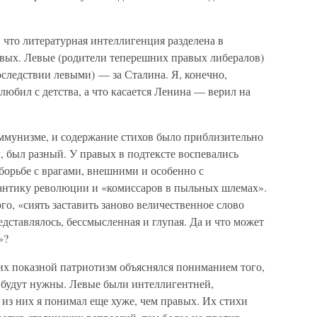
, что литературная интеллигенция разделена в
авых. Левые (родители теперешних правых либералов)
оследствии левыми) — за Сталина. Я, конечно,
любил с детства, а что касается Ленина — верил на
оммунизме, и содержание стихов было приблизительно
л, был разный. У правых в подтексте воспевались
борьбе с врагами, внешними и особенно с
антику революции и «комиссаров в пыльных шлемах».
го, «сиять заставить заново величественное слово
редставлялось, бессмысленная и глупая. Да и что может
»?
х показной патриотизм объяснялся пониманием того,
 будут нужны. Левые были интеллигентней,
 из них я понимал еще хуже, чем правых. Их стихи