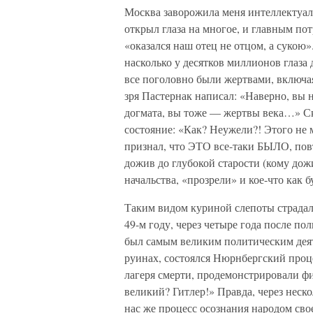
Москва заворожила меня интеллектуа
открыл глаза на многое, и главным пот
«оказался наш отец не отцом, а сукою»
насколько у десятков миллионов глаза 
все поголовно были жертвами, включая
зря Пастернак написал: «Наверно, вы н
догмата, вы тоже — жертвы века…» Ск
состояние: «Как? Неужели?! Этого не м
признал, что ЭТО все-таки БЫЛО, повт
дожив до глубокой старости (кому дожи
начальства, «прозрели» и кое-что как б
Таким видом куриной слепоты страдал
49-м году, через четыре года после по
был самым великим политическим деят
руинах, состоялся Нюрнбергский проце
лагеря смерти, продемонстрировали ф
великий? Гитлер!» Правда, через неско
нас же процесс осознания народом свое