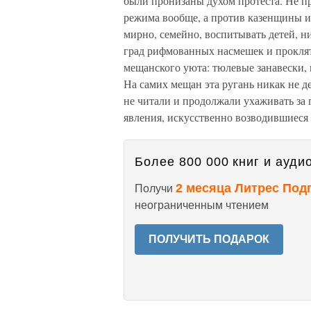
были пронизаны духом протеста. Не пр
режима вообще, а против казенщины и 
мирно, семейно, воспитывать детей, ни
град рифмованных насмешек и прокля
мещанского уюта: тюлевые занавески, 
На самих мещан эта ругань никак не де
не читали и продолжали ухаживать за 
явления, искусственно возводившиеся
Более 800 000 книг и аудио
2 месяца Литрес Под
Получи
неограниченным чтением
ПОЛУЧИТЬ ПОДАРОК