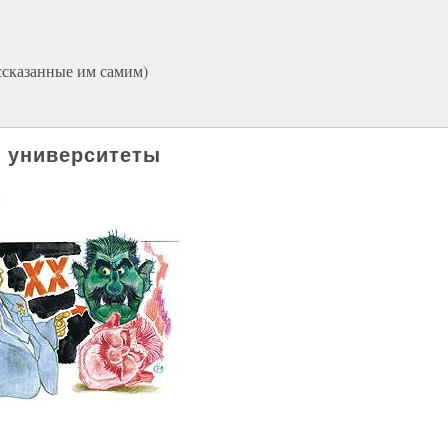
ссказанные им самим)
и университеты
ы