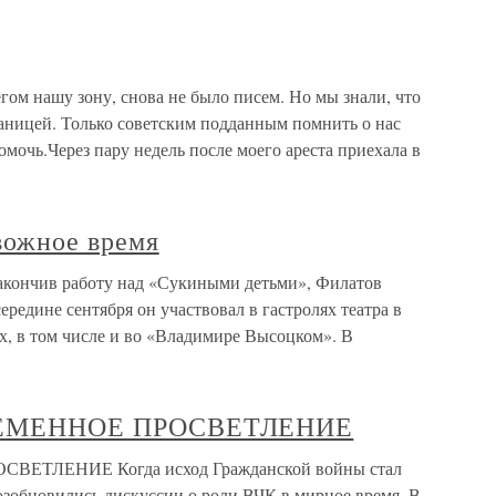
егом нашу зону, снова не было писем. Но мы знали, что
раницей. Только советским подданным помнить о нас
омочь.Через пару недель после моего ареста приехала в
вожное время
Закончив работу над «Сукиными детьми», Филатов
ередине сентября он участвовал в гастролях театра в
ях, в том числе и во «Владимире Высоцком». В
 ВРЕМЕННОЕ ПРОСВЕТЛЕНИЕ
ОСВЕТЛЕНИЕ Когда исход Гражданской войны стал
озобновились дискуссии о роли ВЧК в мирное время. В