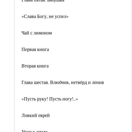
«Слава Богу, не успел»
Чай с лимоном
Первая книга
Вторая книга
Глава шестая. Влюбчив, нетвёрд и ленив
«Пусть руку! Пусть ногу!..»
Ловкий еврей
Ухом к земле