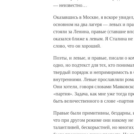
— неизвестно…
Оказавшись в Москве, я вскоре увидел
основном на два лагеря — левых и пр
стояли за Ленина, правые (ставшие вп
оказался ближе к левым. Я Сталина не 
слово, что он хороший.
Поэты, и левые, и правые, писали о к
одно, но подтекст для тех, кто понима
твердый порядок и непримиримость в 
внутренними. Левые прославляли ром
Они хотели, говоря словами Маяковско
«партия». Задача, как мне уже тогда п
быть величественного в слове «партия
Правые были примитивны, бездарны, и
что при другом режиме они никому не
талантливей, бескорыстней, но многих