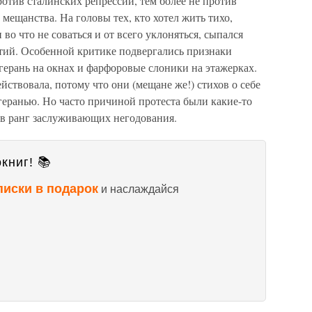
отив сталинских репрессий, тем более не против
мещанства. На головы тех, кто хотел жить тихо,
 во что не соваться и от всего уклоняться, сыпался
тий. Особенной критике подвергались признаки
герань на окнах и фарфоровые слоники на этажерках.
йствовала, потому что они (мещане же!) стихов о себе
геранью. Но часто причиной протеста были какие-то
 в ранг заслуживающих негодования.
книг! 📚
писки в подарок
и наслаждайся