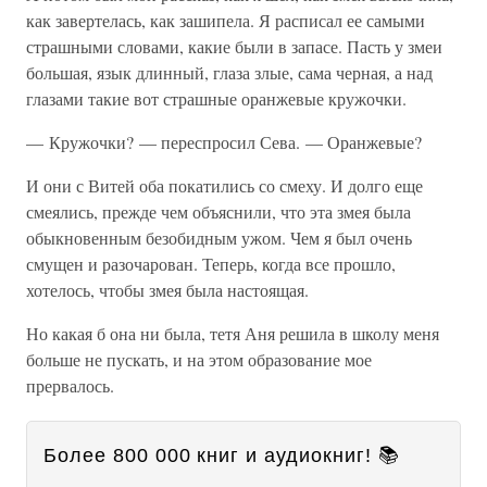
как завертелась, как зашипела. Я расписал ее самыми
страшными словами, какие были в запасе. Пасть у змеи
большая, язык длинный, глаза злые, сама черная, а над
глазами такие вот страшные оранжевые кружочки.
— Кружочки? — переспросил Сева. — Оранжевые?
И они с Витей оба покатились со смеху. И долго еще
смеялись, прежде чем объяснили, что эта змея была
обыкновенным безобидным ужом. Чем я был очень
смущен и разочарован. Теперь, когда все прошло,
хотелось, чтобы змея была настоящая.
Но какая б она ни была, тетя Аня решила в школу меня
больше не пускать, и на этом образование мое
прервалось.
Более 800 000 книг и аудиокниг! 📚