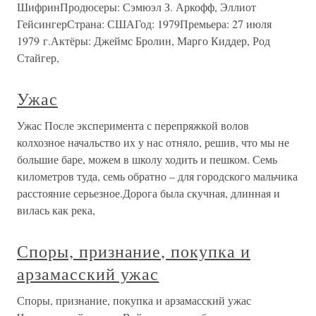
ШифринПродюсеры: Сэмюэл З. Аркофф, Эллиот
ГейсингерСтрана: СШАГод: 1979Премьера: 27 июля
1979 г.Актёры: Джеймс Бролин, Марго Киддер, Род
Стайгер,
Ужас
Ужас После эксперимента с перепряжкой волов
колхозное начальство их у нас отняло, решив, что мы не
большие баре, можем в школу ходить и пешком. Семь
километров туда, семь обратно – для городского мальчика
расстояние серьезное.Дорога была скучная, длинная и
вилась как река,
Споры, признание, покупка и
арзамасский ужас
Споры, признание, покупка и арзамасский ужас