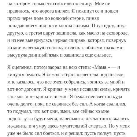
на котором только что скосили пшеницу. Мне не
нравилось, что дорога виляет. Я покинул ее и пошел
прямо через поле по колючей стерне, пиная
попадавшиеся под ноги копны соломы. Пнул одну, пнул
другую, а третья вдруг зашипела, как масло на сковороде,
и из нее вывернулась черная спираль, которая, повернув
ко мне маленькую головку с очень злобными глазками,
высунула длинный язык и зашипела еще сильнее.
Я оцепенел, потом заорал на всю степь: «Мама!» — и
кинулся бежать. Я бежал, стерня шелестела под ногами,
мне казалось, что все змеи собрались, гонятся за мной и
вот-вот догонят. Я кричал, у меня иссякали силы, кричать
я не мог и не кричать не мог. Я бежал неизвестно куда
очень долго, пока не свалился без сил. А когда свалился,
то подумал, что вот они, змеи, все сейчас ко мне
подползут и будут меня, маленького, несчастного, жалить
и жалить, и я умру здесь мучительной смертью. Но у меня
уже не было сил бояться, и я решил: пусть ползут, пусть