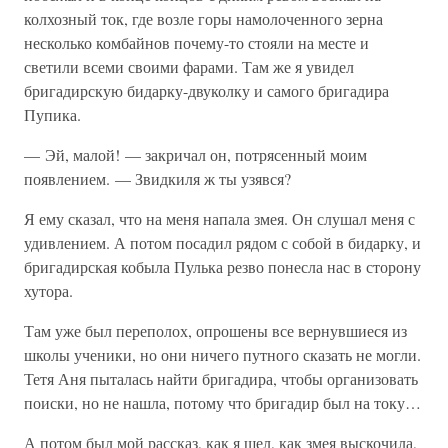
колхозный ток, где возле горы намолоченного зерна
несколько комбайнов почему-то стояли на месте и
светили всеми своими фарами. Там же я увидел
бригадирскую бидарку-двуколку и самого бригадира
Пупика.
— Эй, малой! — закричал он, потрясенный моим
появлением. — Звидкиля ж ты узявся?
Я ему сказал, что на меня напала змея. Он слушал меня с
удивлением. А потом посадил рядом с собой в бидарку, и
бригадирская кобыла Пулька резво понесла нас в сторону
хутора.
Там уже был переполох, опрошены все вернувшиеся из
школы ученики, но они ничего путного сказать не могли.
Тетя Аня пыталась найти бригадира, чтобы организовать
поиски, но не нашла, потому что бригадир был на току…
А потом был мой рассказ, как я шел, как змея выскочила,