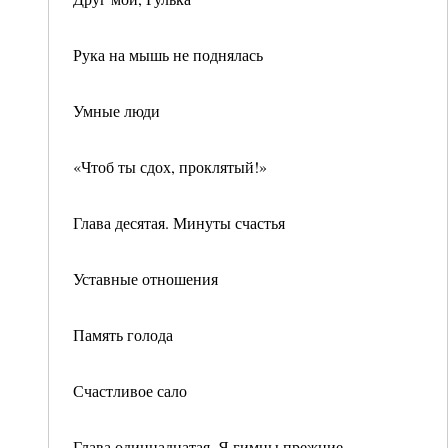
Рука на мышь не поднялась
Умные люди
«Чтоб ты сдох, проклятый!»
Глава десятая. Минуты счастья
Уставные отношения
Память голода
Счастливое сало
Глава одиннадцатая. Я гимны прежние