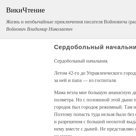
ВикиЧтение
Жизнь и необычайные приключения писателя Войновича (ра
Войнович Владимир Николаевич
Сердобольный начальн
Сердобольный начальник
Летом 42-го до Управленческого город
за ней и папа — из госпиталя.
Мама везла мне большую ананасную ды
полметра. Но с половиной этой дыни п
городок был городок режимный. Там н
Поэтому попасть туда нельзя было без 
и разрешения с большой неохотой выд
нему вместе с дыней. Не представляю с
не могла.