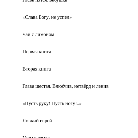
«Слава Богу, не успел»
Чай с лимоном
Первая книга
Вторая книга
Глава шестая. Влюбчив, нетвёрд и ленив
«Пусть руку! Пусть ногу!..»
Ловкий еврей
Ухом к земле