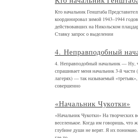
Кто начальник Генштаб
Кто начальник Генштаба Представител
координировал зимой 1943–1944 годов 
действовавших на Никольском плацда
Ставку запрос о выделении
4. Неправподобный нач
4. Неправподобный начальник — Ну, ч
спрашивает меня начальник 3-й части 
лагерях) — так называемый «третьяк»,
совершенно
«Начальник Чукотки»
«Начальник Чукотки» На творческих вс
веселенькое. Когда им говоришь, что ж
глубине души не верят. Я их понимаю. 
где-то