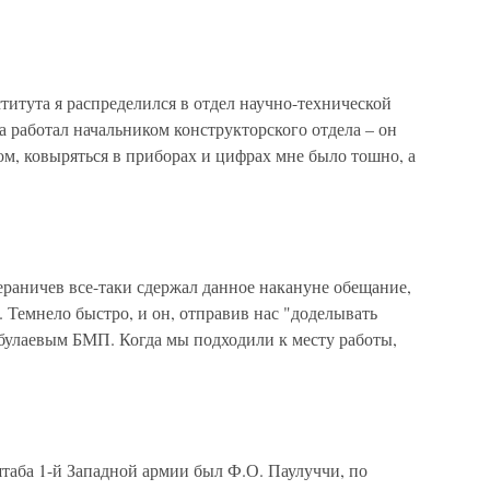
итута я распределился в отдел научно-технической
 работал начальником конструкторского отдела – он
ом, ковыряться в приборах и цифрах мне было тошно, а
аничев все-таки сдержал данное накануне обещание,
. Темнело быстро, и он, отправив нас "доделывать
булаевым БМП. Когда мы подходили к месту работы,
а 1-й Западной армии был Ф.О. Паулуччи, по