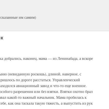
ссказанные им самим)
ик
ка добрались, наконец, мама — из Ленинабада, а вскоре
ню (невиданную роскошь), длиной, наверное, с
ришлось по дороге расстаться. Управленческий
аходился авиационный завод и что-то еще военное.
особого разрешения или без взятки. Взятки охотно брал
авал какой-то важный начальник. Мама пробилась к
ебе, как она таскала такую тяжесть, а выпустить из рук