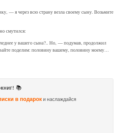
у, — я через всю страну везла своему сыну. Возьмите
но смутился:
оследнее у вашего сына?.. Но, — подумав, продолжил
давайте поделим: половину вашему, половину моему…
книг! 📚
писки в подарок
и наслаждайся