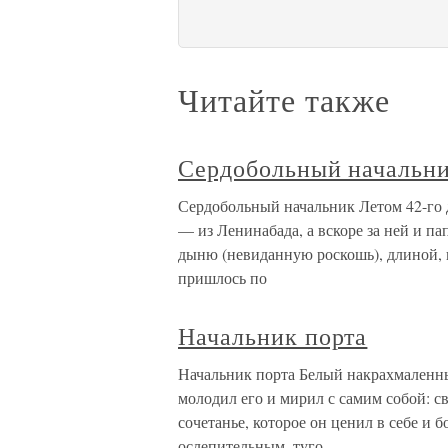
Читайте также
Сердобольный начальн
Сердобольный начальник Летом 42-го д
— из Ленинабада, а вскоре за ней и п
дыню (невиданную роскошь), длиной, 
пришлось по
Начальник порта
Начальник порта Белый накрахмаленн
молодил его и мирил с самим собой: с
сочетанье, которое он ценил в себе и 
ослепительным, туго