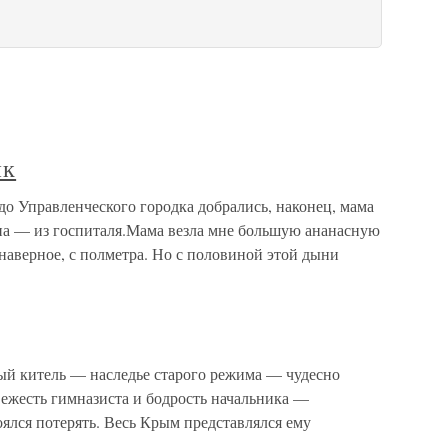
ик
о Управленческого городка добрались, наконец, мама
апа — из госпиталя.Мама везла мне большую ананасную
наверное, с полметра. Но с половиной этой дыни
ый китель — наследье старого режима — чудесно
вежесть гимназиста и бодрость начальника —
боялся потерять. Весь Крым представлялся ему