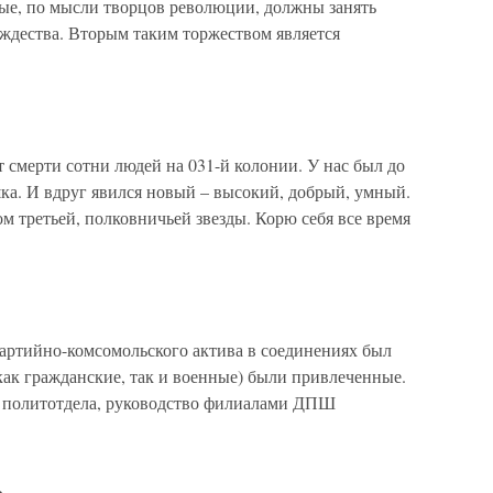
рые, по мысли творцов революции, должны занять
ждества. Вторым таким торжеством является
ерти сотни людей на 031-й колонии. У нас был до
ка. И вдруг явился новый – высокий, добрый, умный.
м третьей, полковничьей звезды. Корю себя все время
ртийно-комсомольского актива в соединениях был
(как гражданские, так и военные) были привлеченные.
от политотдела, руководство филиалами ДПШ