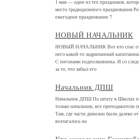
1 мая — один из тех праздников, кото
место традиционного празднования Ро
ежегодное празднование 7
НОВЫЙ НАЧАЛЬНИК
НОВЫЙ НАЧАЛЬНИК Вот кто спас от см
него какой-то задрипанный капитаниш
С погонами подполковника. И со следо
за то, что забыл его
Начальник ДПШ
Начальник ДПШ По штату в Школах па
только начальник; все преподаватели 
Там, где части дивизии были далеко 
возлагалось на