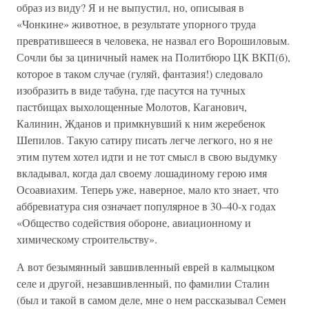
образ из виду? Я и не выпустил, но, описывая в
«Чонкине» животное, в результате упорного труда
превратившееся в человека, не назвал его Ворошиловым.
Сочли бы за циничный намек на Политбюро ЦК ВКП(б),
которое в таком случае (гуляй, фантазия!) следовало
изобразить в виде табуна, где пасутся на тучных
пастбищах выхолощенные Молотов, Каганович,
Калинин, Жданов и примкнувший к ним жеребенок
Шепилов. Такую сатиру писать легче легкого, но я не
этим путем хотел идти и не тот смысл в свою выдумку
вкладывал, когда дал своему лошадиному герою имя
Осоавиахим. Теперь уже, наверное, мало кто знает, что
аббревиатура сия означает популярное в 30–40-х годах
«Общество содействия обороне, авиационному и
химическому строительству».
А вот безымянный завшивленный еврей в калмыцком
селе и другой, незавшивленный, по фамилии Сталин
(был и такой в самом деле, мне о нем рассказывал Семен