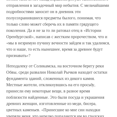
отправления в загадочный мир небытия. С мельчайшими
подробностями заносит он в дневник эти
полусохранившиеся предметы былого, понимая, что
только слово может сберечь их в памяти грядущего
поколения. Да и не за то ли ратовал отец в «Истории
Оренбургской», написав с жестким пророчеством, что и
«мы в незримую пучину вечности зайдем и так удалимся,
что и наше, то есть нынешнее, время за древнее будут
признавать»?
Неподалеку от Соликамска, на восточном берегу реки
Обвы, среди развалин Николай Рычков находит остатки
фундамента зданий, сложенных из дикого камня.
Местные жители, откликнувшись на его просьбу,
принесли ему некоторые вещи, в разное время
поблизости найденные. Это были посуда и украшения
древних женщин, изготовленные из меди, бисера,
цветных каменьев. «Принесшие ко мне сии находки
уверяли меня, что нередко попадаются им во градских