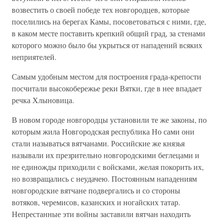
возвестить о своей победе тех новгородцев, которые
поселились на берегах Камы, посоветоваться с ними, где,
в каком месте поставить крепкий общий град, за стенами
которого можно было бы укрыться от нападений всяких
неприятелей.
Самым удобным местом для построения града-крепости
посчитали высокобережье реки Вятки, где в нее впадает
речка Хлыновица.
В новом городе новгородцы установили те же законы, по
которым жила Новгородская республика Но сами они
стали называться вятчанами. Российские же князья
называли их презрительно новгородскими беглецами и
не единожды приходили с войсками, желая покорить их,
но возвращались с неудачею. Постоянным нападениям
новгородские вятчане подвергались и со стороны
вотяков, черемисов, казанских и ногайских татар.
Непрестанные эти войны заставили вятчан находить