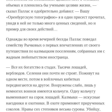
объемах и пленились бы учеными целями жизни, —
сказал Паллас и одобрительно добавил: — Вашу
«Оренбургскую топографию» я в один присест прочитал,
увидя в ней не только много ценных сведений, но и
пример для своих действий…
Однажды во время вечерней беседы Паллас поведал
семейству Рычковых о первых впечатлениях от своего
путешествия по калмыцким поселениям, собранных им с
жадным любопытством иностранца.
— Все их богатство в стадах. Тысячи лошадей,
верблюдов. Селения они почти не строят. Поживут на
одном месте, потом в войлочных кибитках
передвигаются на другое. Вооружены слабо, лишь у
немногих воинов имеются кольчуги. Одну кольчугу
выменивают на сорок лошадей. Калмыки — искусные
наездники и охотники. В охоте применяют прирученных
соколов. Нравы сих степняков весьма суровы. Убийцу,