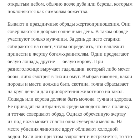
открытым небом, обычно возле дуба или березы, которым
поклоняются как символам божества.
Бывают и праздничные обряды жертвоприношения. Они
совершаются в добрый солнечный день. В таком обряде
участвуют только мужчины. За день до него старики
собираются на совет, чтобы определить, что надлежит
принести в жертву богам-хранителям. Одни предлагают
белую лошадь, другие — белую корову. При
разноголосице выручает гадальщик, который либо мечет
бобы, либо смотрит в тихий омут. Выбрав наконец, какой
породы и масти должна быть скотина, толпа сбрасывает
на круг деньги для приобретения животного на закол.
Лошадь или корова должна быть молода, тучна и здорова.
Ее приводят на избранную среди молодого леса полянку
и тотчас совершают обряд. Однако обреченную жертву
из-под ножа может спасти одна суеверная мелочь. На
месте убиения животное вдруг обливают холодной
водой. Если оно при этом вздрогнет и встряхнется, то это