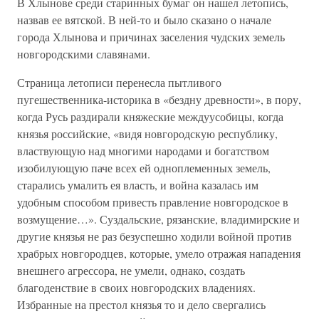
В Хлынове среди старинных бумаг он нашел летопись,
назвав ее вятской. В ней-то и было сказано о начале
города Хлынова и причинах заселения чудских земель
новгородскими славянами.
Страница летописи перенесла пытливого
пугешественника-историка в «бездну древности», в пору,
когда Русь раздирали княжеские междуусобицы, когда
князья российские, «видя новгородскую республику,
властвующую над многими народами и богатством
изобилующую паче всех ей одноплеменных земель,
старались умалить ея власть, и война казалась им
удобным способом привесть правление новгородское в
возмущение…». Суздальские, рязанские, владимирские и
другие князья не раз безуспешно ходили войной против
храбрых новгородцев, которые, умело отражая нападения
внешнего агрессора, не умели, однако, создать
благоденствие в своих новгородских владениях.
Избранные на престол князья то и дело свергались