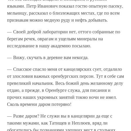
языками. Петр Иванович показал гостю опытную пасеку,
мельницу, рассказал о близлежащих местах, где по всем
признакам можно медную руду и нефть добывать.
— Своей доброй лаборатории нет, оттого собранные по
берегам речек, оврагам и ущельям минералы на
исследование в нашу академию посылаю.
— Вижу, скучать в деревне вам некогда.
— Спасское спасло меня от канцелярских сует, отдалило
от злословия важных оренбургских персон. Тут я себе сам
превеликий начальник. Весь божий день желанному делу
отдаю, а прежде, в Оренбурге служа, для писания и
прочих наших укромных занятий токмо ночи не имел.
Сколь времени даром потеряно!
— Разве даром? Не служи вы в канцелярии да еще с
такими мужами, как Татищев и Неплюев, вряд ли
обогатились бы познаниями здешних мест в стольких