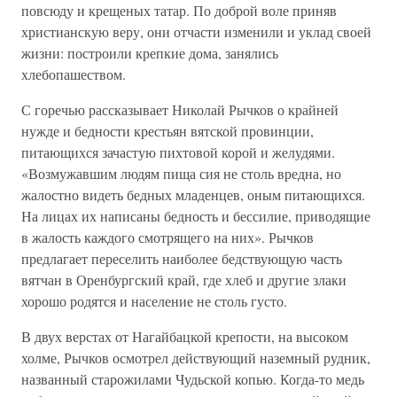
повсюду и крещеных татар. По доброй воле приняв
христианскую веру, они отчасти изменили и уклад своей
жизни: построили крепкие дома, занялись
хлебопашеством.
С горечью рассказывает Николай Рычков о крайней
нужде и бедности крестьян вятской провинции,
питающихся зачастую пихтовой корой и желудями.
«Возмужавшим людям пища сия не столь вредна, но
жалостно видеть бедных младенцев, оным питающихся.
На лицах их написаны бедность и бессилие, приводящие
в жалость каждого смотрящего на них». Рычков
предлагает переселить наиболее бедствующую часть
вятчан в Оренбургский край, где хлеб и другие злаки
хорошо родятся и население не столь густо.
В двух верстах от Нагайбацкой крепости, на высоком
холме, Рычков осмотрел действующий наземный рудник,
названный старожилами Чудьской копью. Когда-то медь