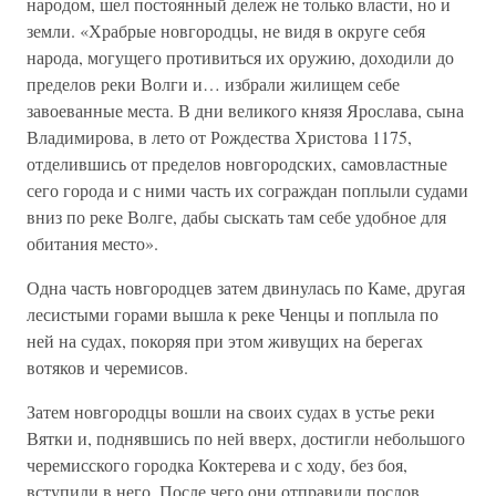
народом, шел постоянный дележ не только власти, но и
земли. «Храбрые новгородцы, не видя в округе себя
народа, могущего противиться их оружию, доходили до
пределов реки Волги и… избрали жилищем себе
завоеванные места. В дни великого князя Ярослава, сына
Владимирова, в лето от Рождества Христова 1175,
отделившись от пределов новгородских, самовластные
сего города и с ними часть их сограждан поплыли судами
вниз по реке Волге, дабы сыскать там себе удобное для
обитания место».
Одна часть новгородцев затем двинулась по Каме, другая
лесистыми горами вышла к реке Ченцы и поплыла по
ней на судах, покоряя при этом живущих на берегах
вотяков и черемисов.
Затем новгородцы вошли на своих судах в устье реки
Вятки и, поднявшись по ней вверх, достигли небольшого
черемисского городка Коктерева и с ходу, без боя,
вступили в него. После чего они отправили послов