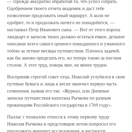
— Прежде аккуратно обработай то, что успел собрать.
Одобрением твоего отчета академик и даст тебе
позволение продолжить оный маршрут. А коли не
одобрит, то и продолжать ничего не понадобится, —
настаивал Петр Иванович сына. — Вот от этого вороха
ландкарт и записок твоих должно остаться емкое, дельное
описание всего самого ценного повиданного и узнанного
тобою за летние месяцы путешествия. Пленись задачей,
как бы заново проделать его, но теперь токмо за писчим
столом. А этот труд, поверь мне, не менее труден.
Восприняв строгий совет отца, Николай углубился в свои
путевые бумаги и лишь к весне окончил первую часть
сочинения, назвав его так: «Журнал, или Дневные
записки путешествия капитана Рычкова по разным
провинциям Российского государства в 1769 году».
Паллас с похвалою отнесся к этому первому труду
Николая Рычкова и предстоящим летом попросил его
продолжить маршрут исследования, в частности,