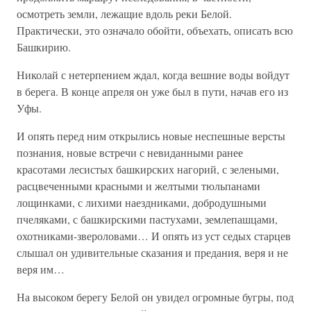
осмотреть земли, лежащие вдоль реки Белой.
Практически, это означало обойти, объехать, описать всю
Башкирию.
Николай с нетерпением ждал, когда вешние воды войдут
в берега. В конце апреля он уже был в пути, начав его из
Уфы.
И опять перед ним открылись новые неспешные версты
познания, новые встречи с невиданными ранее
красотами лесистых башкирских нагорий, с зелеными,
расцвеченными красными и желтыми тюльпанами
лощинками, с лихими наездниками, добродушными
пчеляками, с башкирскими пастухами, землепашцами,
охотниками-звероловами… И опять из уст седых старцев
слышал он удивительные сказания и предания, веря и не
веря им…
На высоком берегу Белой он увидел огромные бугры, под