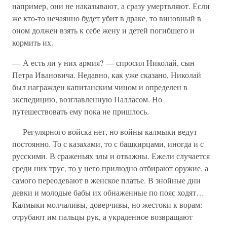
например, они не наказывают, а сразу умертвляют. Если
же кто-то нечаянно будет убит в драке, то виновный в
оном должен взять к себе жену и детей погибшего и
кормить их.
— А есть ли у них армия? — спросил Николай, сын
Петра Ивановича. Недавно, как уже сказано, Николай
был награжден капитанским чином и определен в
экспедицию, возглавленную Палласом. Но
путешествовать ему пока не пришлось.
— Регулярного войска нет, но войны калмыки ведут
постоянно. То с казахами, то с башкирцами, иногда и с
русскими. В сраженьях злы и отважны. Ежели случается
среди них трус, то у него прилюдно отбирают оружие, а
самого переодевают в женское платье. В знойные дни
девки и молодые бабы их обнаженные по пояс ходят…
Калмыки молчаливы, доверчивы, но жестоки к ворам:
отрубают им пальцы рук, а украденное возвращают