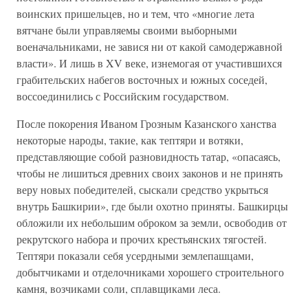
воинских пришельцев, но и тем, что «многие лета
вятчане были управляемы своими выборными
военачальниками, не завися ни от какой самодержавной
власти». И лишь в XV веке, изнемогая от участившихся
грабительских набегов восточных и южных соседей,
воссоединились с Российским государством.
После покорения Иваном Грозным Казанского ханства
некоторые народы, такие, как тептяри и вотяки,
представляющие собой разновидность татар, «опасаясь,
чтобы не лишиться древних своих законов и не принять
веру новых победителей, сыскали средство укрыться
внутрь Башкирии», где были охотно приняты. Башкирцы
обложили их небольшим оброком за земли, освободив от
рекрутского набора и прочих крестьянских тягостей.
Тептяри показали себя усердными землепашцами,
добытчиками и отделочниками хорошего строительного
камня, возчиками соли, сплавщиками леса.