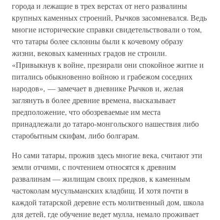
города и лежащие в трех верстах от него развалины
крупных каменных строений, Рычков засомневался. Ведь
многие исторические справки свидетельствовали о том,
что татары более склонны были к кочевому образу
жизни, вековых каменных градов не строили.
«Привыкнув к войне, презирали они спокойное житие и
питались обыкновенно войною и грабежом соседних
народов», — замечает в дневнике Рычков и, желая
заглянуть в более древние времена, высказывает
предположение, что обозреваемые им места
принадлежали до татаро-монгольского нашествия либо
старобытным скифам, либо болгарам.
Но сами татары, прожив здесь многие века, считают эти
земли отчими, с почтением относятся к древним
развалинам — жилищам своих предков, к каменным
частоколам мусульманских кладбищ. И хотя почти в
каждой татарской деревне есть молитвенный дом, школа
для детей, где обучение ведет мулла, немало проживает