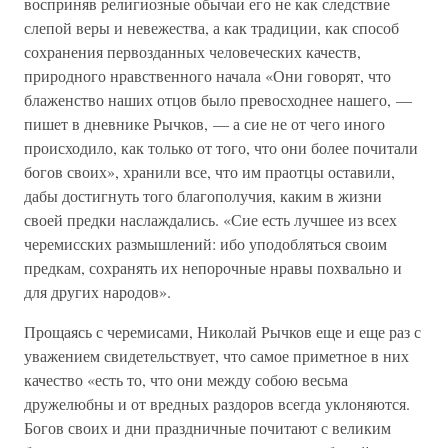
восприняв религиозные обычаи его не как следствие
слепой веры и невежества, а как традиции, как способ
сохранения первозданных человеческих качеств,
природного нравственного начала «Они говорят, что
блаженство наших отцов было превосходнее нашего, —
пишет в дневнике Рычков, — а сие не от чего иного
происходило, как только от того, что они более почитали
богов своих», хранили все, что им праотцы оставили,
дабы достигнуть того благополучия, каким в жизни
своей предки наслаждались. «Сие есть лучшее из всех
черемисских размышлений: ибо уподобляться своим
предкам, сохранять их непорочные нравы похвально и
для других народов».
Прощаясь с черемисами, Николай Рычков еще и еще раз с
уважением свидетельствует, что самое приметное в них
качество «есть то, что они между собою весьма
дружелюбны и от вредных раздоров всегда уклоняются.
Богов своих и дни праздничные почитают с великим