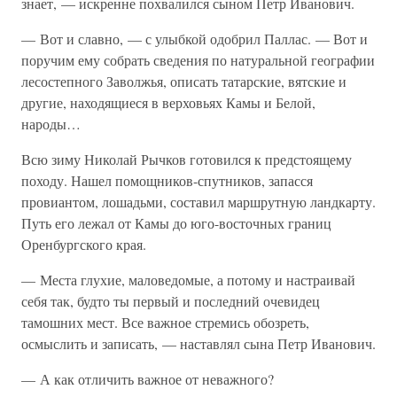
знает, — искренне похвалился сыном Петр Иванович.
— Вот и славно, — с улыбкой одобрил Паллас. — Вот и
поручим ему собрать сведения по натуральной географии
лесостепного Заволжья, описать татарские, вятские и
другие, находящиеся в верховьях Камы и Белой,
народы…
Всю зиму Николай Рычков готовился к предстоящему
походу. Нашел помощников-спутников, запасся
провиантом, лошадьми, составил маршрутную ландкарту.
Путь его лежал от Камы до юго-восточных границ
Оренбургского края.
— Места глухие, маловедомые, а потому и настраивай
себя так, будто ты первый и последний очевидец
тамошних мест. Все важное стремись обозреть,
осмыслить и записать, — наставлял сына Петр Иванович.
— А как отличить важное от неважного?