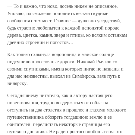
— То и важно, что ново, досель никем не описанное.
Уповаю, ты сможешь пополнить весьма скудные
сообщения с тех мест. Главное — душевно усердствуй,
будь страстно любопытен к каждой непонятой породе
дерева, цветка, камня, зверя и птицы, ко всяким останкам
древних строений и погостов…
Как только схлынула водополица и майское солнце
подсушило проселочные дороги, Николай Рычков со
своими спутниками, имена которых нигде не названы и
для нас неизвестны, выехал из Симбирска, взяв путь к
Билярску.
Сегодняшнему читателю, как и автору настоящего
повествования, трудно воздержаться от соблазна
отступить на два столетия в прошлое и глазами молодого
путешественника обозреть тогдашнюю землю и ее
обитателей, перелистать некоторые страницы его
путевого дневника. Не ради простого любопытства это