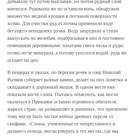
добывали тут путем выплавки, но потом рудный слой
кончился. Рудокопы же не оставили копь, обнаружив
множество медной крошки в песчаной поверхности
холма. Для очистки руд от почвы применили воду
бегущего неподалеку ручья. Воду запрудили и стали
выпускать по желобам, подбрасывая в них и постоянно
помешивая деревянными лопатами смесь песка и руды:
почва легче минерала, а потому уносится водой, руда же
оседает на дно.
В пещерах и увалах, по берегам речек и озер Николай
Рычков собирает разные камни, делает на них пометки и
складывает в дорожный мешок. В одном месте ему
показали кости слона. Пытаясь объяснить, как могли
оказаться в Прикамье останки огромного обитателя
жарких стран, он размышляет в дневнике, что причиною
тому могли быть частые войны древних персов со
скифами. «Слоны, утомленные от непрестанного и
дальнего похода, могли умирать в тех местах, где мы