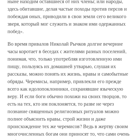
ныне находим оставшиеся от них члены; или народы,
здесь обитавшие, делая частые походы против персов и
побеждая оных, приводили в свои земли сего великого
зверя, который мог служить и знаком ими одержанных
побед».
Во время привалов Николай Рычков долгие вечерние
часы коротает в беседах с жителями разных поселений,
понимая, что, только употребляя изготовленную ими
пищу, пользуясь их домашней утварью, слушая их
рассказы, можно понять их жизнь, нравы и самобытные
обряды. Черемисы, например, привлекли его прежде
всего как идолопоклонники, сохранявшие языческую
веру. И если боги обычно похожи на своих творцов, то
есть на тех, кто им поклоняется, то разве не через
познание священных религиозных ритуалов можно
полнее объяснить нравы, строй жизни и даже
происхождение тех же черемисов? Ведь в жертву своим
многочисленных богам они приносят то, что сами очень