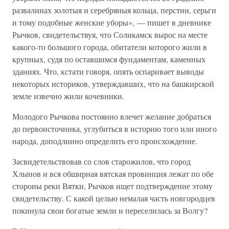
развалинах золотыя и серебряныя кольца, перстни, серьги
и тому подобные женские уборы», — пишет в дневнике
Рычков, свидетельствуя, что Соликамск вырос на месте
какого-то большого города, обитатели которого жили в
крупных, судя по оставшимся фундаментам, каменных
зданиях. Что, кстати говоря, опять оспаривает выводы
некоторых историков, утверждавших, что на башкирской
земле извечно жили кочевники.
Молодого Рычкова постоянно влечет желание добраться
до первоисточника, углубиться в историю того или иного
народа, доподлинно определить его происхождение.
Засвидетельствовав со слов старожилов, что город
Хлынов и вся обширная вятская провинция лежат по обе
стороны реки Вятки, Рычков ищет подтверждение этому
свидетельству. С какой целью немалая часть новгородцев
покинула свои богатые земли и переселилась за Волгу?