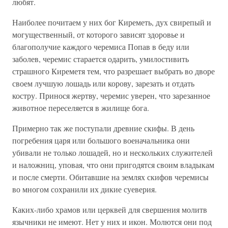
любят.
Наиболее почитаем у них бог Киреметь, дух свирепый и
могущественный, от которого зависят здоровье и
благополучие каждого черемиса Попав в беду или
заболев, черемис старается одарить, умилостивить
страшного Киреметя тем, что разрешает выбрать во дворе
своем лучшую лошадь или корову, зарезать и отдать
костру. Принося жертву, черемис уверен, что зарезанное
животное переселяется в жилище бога.
Примерно так же поступали древние скифы. В день
погребения царя или большого военачальника они
убивали не только лошадей, но и нескольких служителей
и наложниц, уповая, что они пригодятся своим владыкам
и после смерти. Обитавшие на землях скифов черемисы
во многом сохранили их дикие суеверия.
Каких-либо храмов или церквей для свершения молитв
язычники не имеют. Нет у них и икон. Молются они под