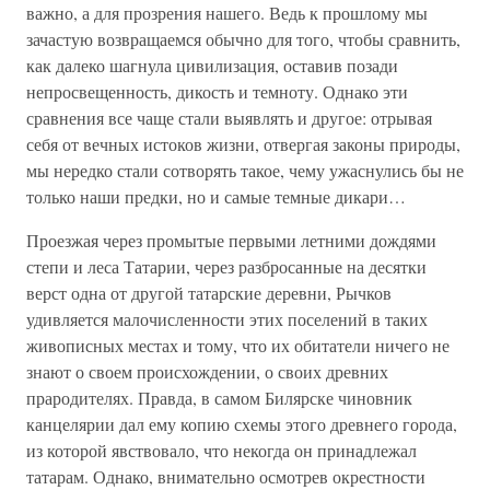
важно, а для прозрения нашего. Ведь к прошлому мы
зачастую возвращаемся обычно для того, чтобы сравнить,
как далеко шагнула цивилизация, оставив позади
непросвещенность, дикость и темноту. Однако эти
сравнения все чаще стали выявлять и другое: отрывая
себя от вечных истоков жизни, отвергая законы природы,
мы нередко стали сотворять такое, чему ужаснулись бы не
только наши предки, но и самые темные дикари…
Проезжая через промытые первыми летними дождями
степи и леса Татарии, через разбросанные на десятки
верст одна от другой татарские деревни, Рычков
удивляется малочисленности этих поселений в таких
живописных местах и тому, что их обитатели ничего не
знают о своем происхождении, о своих древних
прародителях. Правда, в самом Билярске чиновник
канцелярии дал ему копию схемы этого древнего города,
из которой явствовало, что некогда он принадлежал
татарам. Однако, внимательно осмотрев окрестности