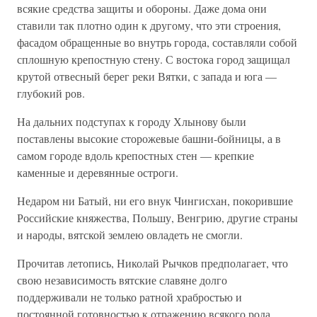
всякие средства защиты и обороны. Даже дома они
ставили так плотно один к другому, что эти строения,
фасадом обращенные во внутрь города, составляли собой
сплошную крепостную стену. С востока город защищал
крутой отвесный берег реки Вятки, с запада и юга —
глубокий ров.
На дальних подступах к городу Хлынову были
поставлены высокие сторожевые башни-бойницы, а в
самом городе вдоль крепостных стен — крепкие
каменные и деревянные остроги.
Недаром ни Батый, ни его внук Чингисхан, покорившие
Российские княжества, Польшу, Венгрию, другие страны
и народы, вятской землею овладеть не смогли.
Прочитав летопись, Николай Рычков предполагает, что
свою независимость вятские славяне долго
поддерживали не только ратной храбростью и
постоянной готовностью к отражению всякого рода