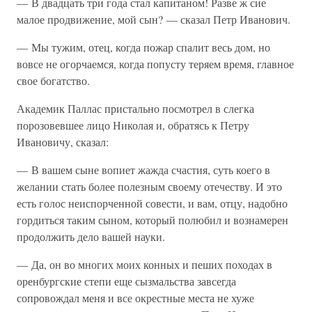
— В двадцать три года стал капитаном! Разве ж сие
малое продвижение, мой сын? — сказал Петр Иванович.
— Мы тужим, отец, когда пожар спалит весь дом, но
вовсе не огорчаемся, когда попусту теряем время, главное
свое богатство.
Академик Паллас пристально посмотрел в слегка
порозовевшее лицо Николая и, обратясь к Петру
Ивановичу, сказал:
— В вашем сыне вопиет жажда счастия, суть коего в
желании стать более полезным своему отечеству. И это
есть голос неиспорченной совести, и вам, отцу, надобно
гордиться таким сыном, который полюбил и вознамерен
продолжить дело вашей науки.
— Да, он во многих моих конных и пеших походах в
оренбургские степи еще сызмальства завсегда
сопровождал меня и все окрестные места не хуже