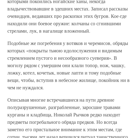
которыми покоились ногайские ханы, некогда
владычествовавшие в здешних местах. Записал рассказы
очевидцев, ведавших про раскопки этих бугров. Кое-где
находили они боевое оружие: колчаны со сгнившими
стрелами, лук, в нагалище вложенный.
Подобные же погребения у вотяков и черемисов, обряды
которых «покрыты тьмою идолослужения и видимым
стремлением пустого и несообразного суеверия». В
могилу рядом с умершим они клали топор, нож, чашку,
ложку, котел, кочетык, новые лапти и тому подобные
вещи, чтобы, вступив в небесное жилище, покойник ни в
чем не нуждался.
Описывая многие встречавшиеся на пути древние
полуразрушенные, разграбленные, заросшие травами
курганы и кладбища, Николай Рычков редко находит
предметы погребального обряда предков. Но всегда
заметно его пристальное внимание к этим местам, где
сотни, тысячи лет назад вершился ритуал таинственного