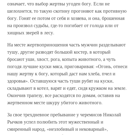
означает, что выбор жертвы угоден богу. Если не
шелохнется, то такую скотину прогоняют как противную
богу. Гонят ее потом от себя и хозяева, и она, брошенная
на произвол судьбы, где-то погибает от голода или от
хищных зверей в лесу.
На месте жертвоприношения часть мужчин разделывают
тушу, другие разводят большой костер, в который
бросают уши, хвост, рога, копыта животного, а чуть
погодя лучшие куски мяса, приговаривая: «Огонь, отнеси
нашу жертву к богу, который даст нам хлеба, пчел и
здоровья». Оставшуюся часть туши рубят на куски,
складывают в котел, варят и едят, сидя кружком на земле.
Окончив трапезу, все расходятся по домам, оставив на
жертвенном месте шкуру убитого животного.
За свое трехдневное пребывание у черемисов Николай
Рычков успел полюбить этот мужественный и
смиренный народ, «незлобивый и нековарный»,