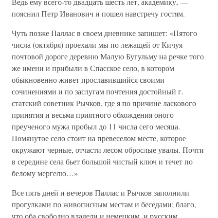
Ведь ему всего-то двадцать шесть лет, академику, —
пояснил Петр Иванович и пошел навстречу гостям.
Чуть позже Паллас в своем дневнике запишет: «Пятого
числа (октября) проехали мы по лежащей от Кичуя
почтовой дороге деревню Малую Бугульму на речке того
же имени и прибыли в Спасское село, в котором
обыкновенно живет прославившийся своими
сочинениями и по заслугам почтения достойный г.
статский советник Рычков, где я по причине ласкового
принятия и весьма приятного обхождения оного
преученого мужа пробыл до 11 числа сего месяца.
Помянутое село стоит на превеселом месте, которое
окружают черные, отчасти лесом оброслые увалы. Почти
в середине села бьет большой чистый ключ и течет по
белому мергелю…»
Все пять дней и вечеров Паллас и Рычков заполнили
прогулками по живописным местам и беседами; благо,
что оба свободно владели и немецким, и русским