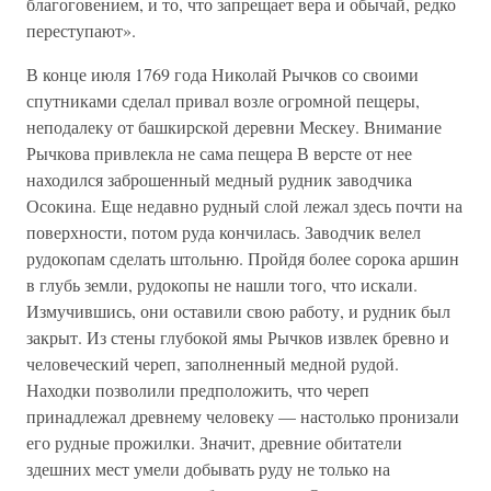
благоговением, и то, что запрещает вера и обычай, редко
переступают».
В конце июля 1769 года Николай Рычков со своими
спутниками сделал привал возле огромной пещеры,
неподалеку от башкирской деревни Мескеу. Внимание
Рычкова привлекла не сама пещера В версте от нее
находился заброшенный медный рудник заводчика
Осокина. Еще недавно рудный слой лежал здесь почти на
поверхности, потом руда кончилась. Заводчик велел
рудокопам сделать штольню. Пройдя более сорока аршин
в глубь земли, рудокопы не нашли того, что искали.
Измучившись, они оставили свою работу, и рудник был
закрыт. Из стены глубокой ямы Рычков извлек бревно и
человеческий череп, заполненный медной рудой.
Находки позволили предположить, что череп
принадлежал древнему человеку — настолько пронизали
его рудные прожилки. Значит, древние обитатели
здешних мест умели добывать руду не только на