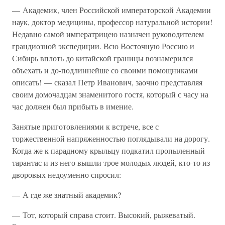
— Академик, член Российской императорской Академии
наук, доктор медицины, профессор натуральной истории!
Недавно самой императрицею назначен руководителем
грандиозной экспедиции. Всю Восточную Россию и
Сибирь вплоть до китайской границы вознамерился
объехать и до-подлиннейше со своими помощниками
описать! — сказал Петр Иванович, заочно представляя
своим домочадцам знаменитого гостя, который с часу на
час должен был прибыть в имение.
Занятые приготовлениями к встрече, все с
торжественной напряженностью поглядывали на дорогу.
Когда же к парадному крыльцу подкатил пропыленный
тарантас и из него вышли трое молодых людей, кто-то из
дворовых недоуменно спросил:
— А где же знатный академик?
— Тот, который справа стоит. Высокий, рыжеватый.