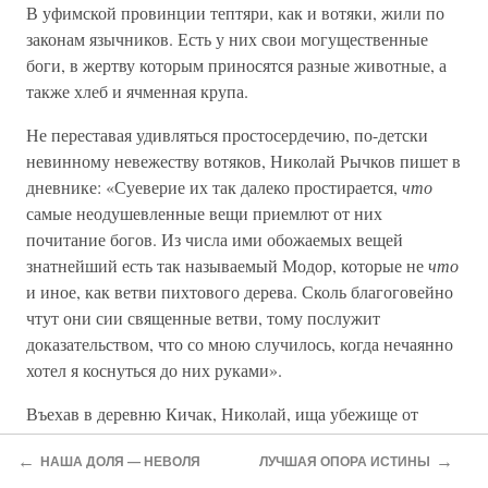
В уфимской провинции тептяри, как и вотяки, жили по
законам язычников. Есть у них свои могущественные
боги, в жертву которым приносятся разные животные, а
также хлеб и ячменная крупа.
Не переставая удивляться простосердечию, по-детски
невинному невежеству вотяков, Николай Рычков пишет в
дневнике: «Суеверие их так далеко простирается,
что
самые неодушевленные вещи приемлют от них
почитание богов. Из числа ими обожаемых вещей
знатнейший есть так называемый Модор, которые не
что
и иное, как ветви пихтового дерева. Сколь благоговейно
чтут они сии священные ветви, тому послужит
доказательством, что со мною случилось, когда нечаянно
хотел я коснуться до них руками».
Въехав в деревню Кичак, Николай, ища убежище от
солнечной жары, вошел в один дом. Там на стене он
←
→
НАША ДОЛЯ — НЕВОЛЯ
ЛУЧШАЯ ОПОРА ИСТИНЫ
увидел дощечку, обложенную пихтовыми веточками.