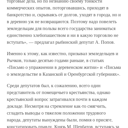
торговые дела, но по незнанию своему тонкости
коммерческих опытов, поторговавшись, приходят в
банкротство и, скрываясь от долгов, уходят в города, но и
в деревню уж не возвращаются. Поэтому надо повелеть
земледельцам для пользы всего государства заниматься
единственно хлебопашеством и ни в какую торговлю не
вступать», — предлагал рыбинский депутат А. Попов.
Именно к этому, как известно, призывал земледельцев и
Рычков, только десятью годами раньше, в статьях
«Письмо о упражнении в деревенском житии» и «Письма
о земледельстве в Казанской и Оренбургской губерниях».
Среди депутатов был, к сожалению, всего один
представитель от помещичьего крестьянства, однако
крестьянский вопрос затрагивался почти в каждом
докладе. Несмотря на стремление как-то смягчить,
сгладить выводы о тяжелом положении трудового
народа, депутаты вынуждены были, помня о присяге,
констатировать правду. Князь М. Щербатов, вступаясь за