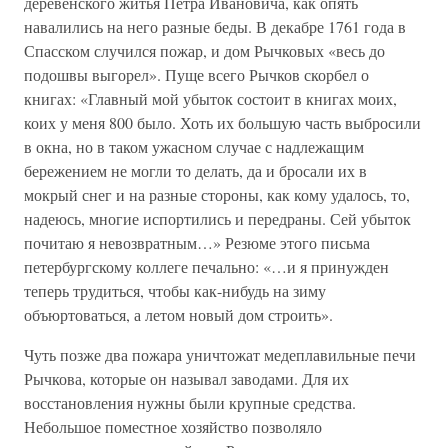
деревенского житья Петра Ивановича, как опять
навалились на него разные беды. В декабре 1761 года в
Спасском случился пожар, и дом Рычковых «весь до
подошвы выгорел». Пуще всего Рычков скорбел о
книгах: «Главный мой убыток состоит в книгах моих,
коих у меня 800 было. Хоть их большую часть выбросили
в окна, но в таком ужасном случае с надлежащим
бережением не могли то делать, да и бросали их в
мокрый снег и на разные стороны, как кому удалось, то,
надеюсь, многие испортились и передраны. Сей убыток
почитаю я невозвратным…» Резюме этого письма
петербургскому коллеге печально: «…и я принужден
теперь трудиться, чтобы как-нибудь на зиму
объюртоваться, а летом новый дом строить».
Чуть позже два пожара уничтожат медеплавильные печи
Рычкова, которые он называл заводами. Для их
восстановления нужны были крупные средства.
Небольшое поместное хозяйство позволяло