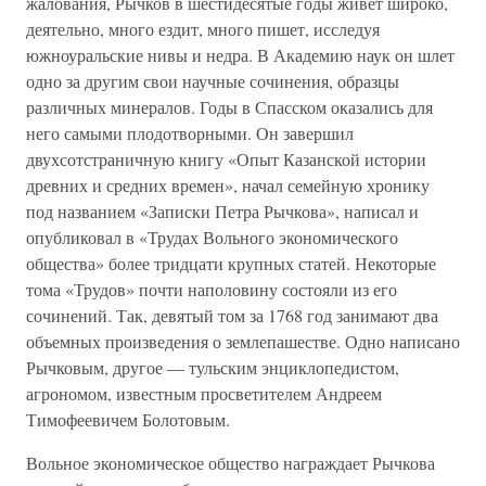
жалования, Рычков в шестидесятые годы живет широко,
деятельно, много ездит, много пишет, исследуя
южноуральские нивы и недра. В Академию наук он шлет
одно за другим свои научные сочинения, образцы
различных минералов. Годы в Спасском оказались для
него самыми плодотворными. Он завершил
двухсотстраничную книгу «Опыт Казанской истории
древних и средних времен», начал семейную хронику
под названием «Записки Петра Рычкова», написал и
опубликовал в «Трудах Вольного экономического
общества» более тридцати крупных статей. Некоторые
тома «Трудов» почти наполовину состояли из его
сочинений. Так, девятый том за 1768 год занимают два
объемных произведения о землепашестве. Одно написано
Рычковым, другое — тульским энциклопедистом,
агрономом, известным просветителем Андреем
Тимофеевичем Болотовым.
Вольное экономическое общество награждает Рычкова