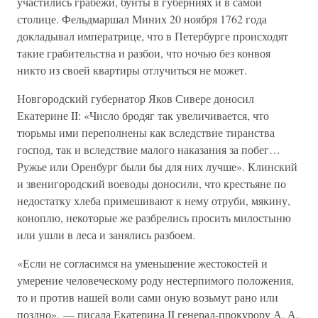
участились грабежи, бунты в губерниях и в самой
столице. Фельдмаршал Миних 20 ноября 1762 года
докладывал императрице, что в Петербурге происходят
такие грабительства и разбои, что ночью без конвоя
никто из своей квартиры отлучиться не может.
Новгородский губернатор Яков Сивере доносил
Екатерине II: «Число бродяг так увеличивается, что
тюрьмы ими переполнены как вследствие тиранства
господ, так и вследствие малого наказания за побег…
Ружье или Оренбург были бы для них лучше». Клинский
и звенигородский воеводы доносили, что крестьяне по
недостатку хлеба примешивают к нему отруби, мякину,
коноплю, некоторые же разбрелись просить милостыню
или ушли в леса и занялись разбоем.
«Если не согласимся на уменьшение жестокостей и
умерение человеческому роду нестерпимого положения,
то и против нашей воли сами оную возьмут рано или
поздно», — писала Екатерина II генерал-прокурору А. А.