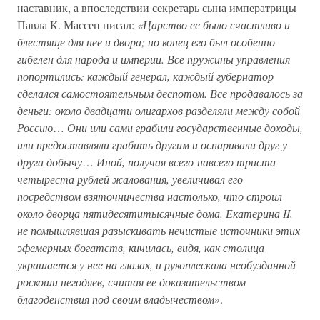
наставник, а впоследствии секретарь сына императрицы
Павла К. Массен писал:
«Царство ее было счастливо и
блестяще для нее и двора; но конец его был особенно
гибелен для народа и империи. Все пружины управления
попортились: каждый генерал, каждый губернатор
сделался самостоятельным деспотом. Все продавалось за
деньги: около двадцати олигархов разделяли между собой
Россию
…
Они или сами грабили государственные доходы,
или предоставляли грабить другим и оспаривали друг у
друга добычу
…
Иной, получая всего-навсего триста-
четыреста рублей жалования, увеличивал его
посредством взяточничества настолько, что строил
около дворца пятидесятитысячные дома. Екатерина II,
не помышлявшая разыскивать нечистые источники этих
эфемерных богатств, кичилась, видя, как столица
украшается у нее на глазах, и рукоплескала необузданной
роскоши негодяев, считая ее доказательством
благоденствия под своим владычеством
».