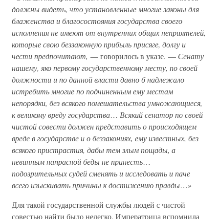
должны видеть, что установленные многие законы для
блаженства и благосостояния государства своего
исполнения не имеют от внутренних общих неприятелей,
которые свою беззаконную прибыль присяге, долгу и
чести предпочитают,
— говорилось в указе. —
Сенату
нашему, яко первому государственному месту, по своей
должности и по данной власти давно б надлежало
истребить многие по подчиненным ему местам
непорядки, без всякого помешательства умножающиеся,
к великому вреду государства
…
Всякий сенатор по своей
чистой совести должен представить о происходящем
вреде в государстве и о беззакониях, ему известных, без
всякого пристрастия, дабы тем злым пощады, а
невинным напрасной беды не принесть
…
подозрительных судей сменять и исследовать и паче
всего изыскивать причины к достижению правды
…»
Для такой государственной службы людей с чистой
совестью найти было нелегко. Императрица вспомнила