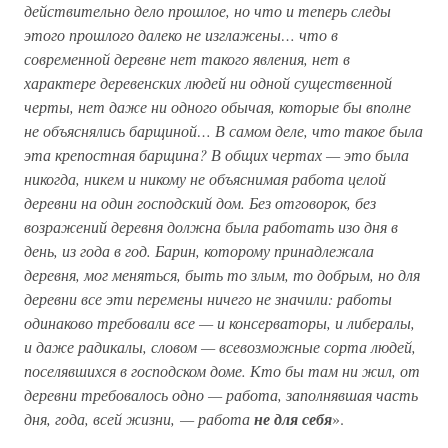
действительно дело прошлое, но что и теперь следы
этого прошлого далеко не изглажены… что в
современной деревне нет такого явления, нет в
характере деревенских людей ни одной существенной
черты, нет даже ни одного обычая, которые бы вполне
не объяснялись барщиной… В самом деле, что такое была
эта крепостная барщина? В общих чертах — это была
никогда, никем и никому не объяснимая работа целой
деревни на один господский дом. Без отговорок, без
возражений деревня должна была работать изо дня в
день, из года в год. Барин, которому принадлежала
деревня, мог меняться, быть то злым, то добрым, но для
деревни все эти перемены ничего не значили: работы
одинаково требовали все — и консерваторы, и либералы,
и даже радикалы, словом — всевозможные сорта людей,
поселявшихся в господском доме. Кто бы там ни жил, от
деревни требовалось одно — работа, заполнявшая часть
дня, года, всей жизни, — работа
не для себя
».