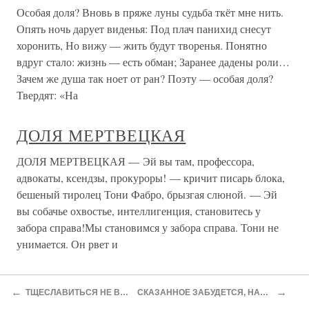
Особая доля? Вновь в пряже луны судьба ткёт мне нить.
Опять ночь дарует виденья: Под плач панихид снесут
хоронить, Но вижу — жить будут творенья. Понятно
вдруг стало: жизнь — есть обман; Заранее дадены роли…
Зачем же душа так ноет от ран? Поэту — особая доля?
Твердят: «На
ДОЛЯ МЕРТВЕЦКАЯ
ДОЛЯ МЕРТВЕЦКАЯ — Эй вы там, профессора,
адвокаты, ксендзы, прокуроры! — кричит писарь блока,
бешеный тиролец Тони Фабро, брызгая слюной. — Эй
вы собачье охвостье, интеллигенция, становитесь у
забора справа!Мы становимся у забора справа. Тони не
унимается. Он рвет и
Волшебная доля рынка
←
→
ТЩЕСЛАВИТЬСЯ НЕ ВЕЛЮ И ЗАПРЕЩАЮ
СКАЗАННОЕ ЗАБУДЕТСЯ, НАПИСАННОЕ ОСТАНЕТСЯ