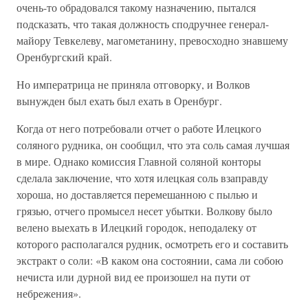
очень-то обрадовался такому назначению, пытался
подсказать, что такая должность сподручнее генерал-
майору Тевкелеву, магометанину, превосходно знавшему
Оренбургский край.
Но императрица не приняла отговорку, и Волков
вынужден был ехать был ехать в Оренбург.
Когда от него потребовали отчет о работе Илецкого
соляного рудника, он сообщил, что эта соль самая лучшая
в мире. Однако комиссия Главной соляной конторы
сделала заключение, что хотя илецкая соль взаправду
хороша, но доставляется перемешанною с пылью и
грязью, отчего промысел несет убытки. Волкову было
велено выехать в Илецкий городок, неподалеку от
которого располагался рудник, осмотреть его и составить
экстракт о соли: «В каком она состоянии, сама ли собою
нечиста или дурной вид ее произошел на пути от
небрежения».