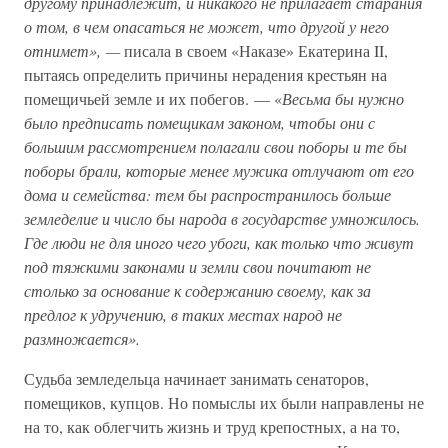
другому принадлежит, и никакого не прилагает старания
о том, в чем опасаться не может, что другой у него
отнимет», —
писала в своем «Наказе» Екатерина II,
пытаясь определить причины нерадения крестьян на
помещичьей земле и их побегов. — «
Весьма бы нужно
было предписать помещикам законом, чтобы они с
большим рассмотрением полагали свои поборы и те бы
поборы брали, которые менее мужика отлучают от его
дома и семейства: тем бы распространилось больше
земледелие и число бы народа в государстве умножилось.
Где люди не для иного чего убоги, как только что живут
под тяжкими законами и земли свои почитают не
столько за основание к содержанию своему, как за
предлог к удручению, в таких местах народ не
размножается».
Судьба земледельца начинает занимать сенаторов,
помещиков, купцов. Но помыслы их были направлены не
на то, как облегчить жизнь и труд крепостных, а на то,