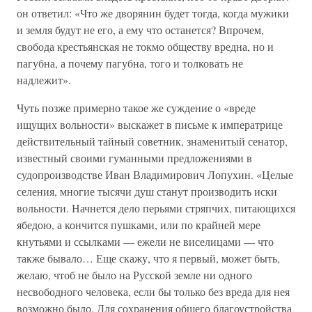
он ответил: «Что же дворянин будет тогда, когда мужики
и земля будут не его, а ему что останется? Впрочем,
свобода крестьянская не токмо обществу вредна, но и
пагубна, а почему пагубна, того и толковать не
надлежит».
Чуть позже примерно такое же суждение о «вреде
ищущих вольности» выскажет в письме к императрице
действительный тайный советник, знаменитый сенатор,
известный своими гуманными предложениями в
судопроизводстве Иван Владимирович Лопухин. «Целые
селения, многие тысячи душ станут производить иски
вольности. Начнется дело перьями стряпчих, питающихся
ябедою, а кончится пушками, или по крайней мере
кнутьями и ссылками — ежели не виселицами — что
также бывало… Еще скажу, что я первый, может быть,
желаю, чтоб не было на Русской земле ни одного
несвободного человека, если бы только без вреда для нея
возможно было. Для сохранения общего благоустройства