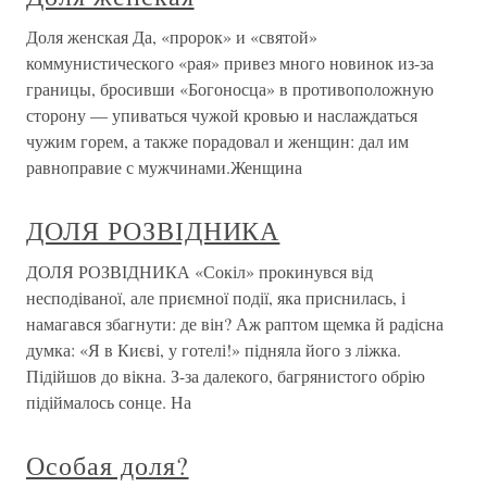
Доля женская Да, «пророк» и «святой»
коммунистического «рая» привез много новинок из-за
границы, бросивши «Богоносца» в противоположную
сторону — упиваться чужой кровью и наслаждаться
чужим горем, а также порадовал и женщин: дал им
равноправие с мужчинами.Женщина
ДОЛЯ РОЗВІДНИКА
ДОЛЯ РОЗВІДНИКА «Сокіл» прокинувся від
несподіваної, але приємної події, яка приснилась, і
намагався збагнути: де він? Аж раптом щемка й радісна
думка: «Я в Києві, у готелі!» підняла його з ліжка.
Підійшов до вікна. З-за далекого, багрянистого обрію
підіймалось сонце. На
Особая доля?