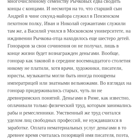
многочисленному семейству Рычковых едва сводить
концы с концами. И несмотря на то, что старший сын
Андрей в чине секунд-майора служил в Пензенском
пехотном полку, Иван и Николай сержантами служили
там же, а Василий учился в Московском университете, на
иждивении Рычкова-отца находилось еще шестеро детей.
Гонораров за свои сочинения он не получал, лишь в
конце жизни будет вознагражден деньгами. Вообще,
гонорар как таковой в середине восемнадцатого столетия
никому не платили, хотя врачи, художники, писатели,
юристы, музыканты могли быть иногда поощрены
императрицей или знатными вельможами. Во взглядах на
гонорар придерживались старых, чуть ли не
древнеримских понятий. Деньгами в Риме, как известно,
оплачивали только физический труд, которым занимались
рабы и ремесленники. Умственный же труд считался
уделом лиц свободных профессий, не нуждавшихся в
заработке. Оплата нематериальных услуг деньгами в то
древнее время считалась позорящей имя писателя, поэта,