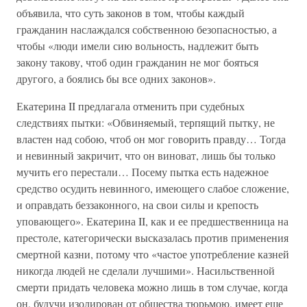
объявила, что суть законов в том, чтобы каждый
гражданин наслаждался собственною безопасностью, а
чтобы «люди имели сию вольность, надлежит быть
закону такову, чтоб один гражданин не мог бояться
другого, а боялись бы все одних законов».
Екатерина II предлагала отменить при судебных
следствиях пытки: «Обвиняемый, терпящий пытку, не
властен над собою, чтоб он мог говорить правду… Тогда
и невинный закричит, что он виноват, лишь бы только
мучить его перестали… Посему пытка есть надежное
средство осудить невинного, имеющего слабое сложение,
и оправдать беззаконного, на свои силы и крепость
уповающего». Екатерина II, как и ее предшественница на
престоле, категорически высказалась против применения
смертной казни, потому что «частое употребление казней
никогда людей не сделали лучшими». Насильственной
смерти придать человека можно лишь в том случае, когда
он, будучи изолирован от общества тюрьмою, имеет еще