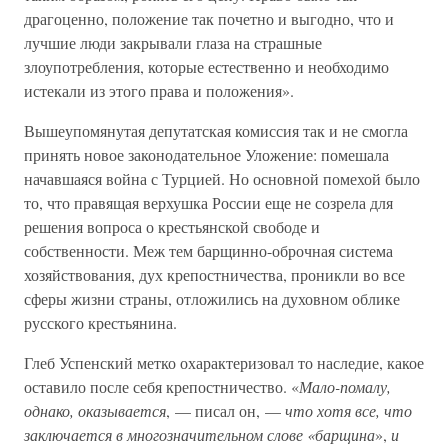
драгоценно, положение так почетно и выгодно, что и
лучшие люди закрывали глаза на страшные
злоупотребления, которые естественно и необходимо
истекали из этого права и положения».
Вышеупомянутая депутатская комиссия так и не смогла
принять новое законодательное Уложение: помешала
начавшаяся война с Турцией. Но основной помехой было
то, что правящая верхушка России еще не созрела для
решения вопроса о крестьянской свободе и
собственности. Меж тем барщинно-оброчная система
хозяйствования, дух крепостничества, проникли во все
сферы жизни страны, отложились на духовном облике
русского крестьянина.
Глеб Успенский метко охарактеризовал то наследие, какое
оставило после себя крепостничество. «
Мало-помалу,
однако, оказывается
, — писал он, —
что хотя все, что
заключается в многозначительном слове «барщина
»,
и