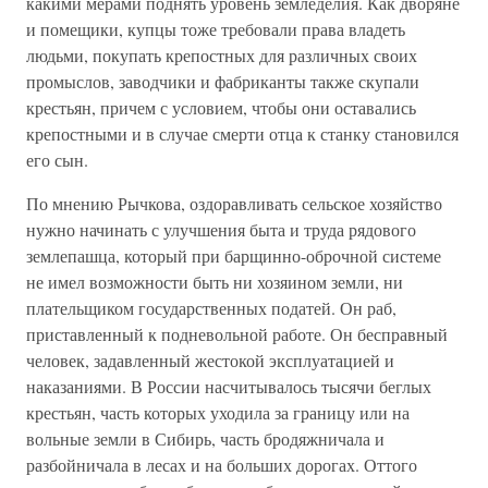
какими мерами поднять уровень земледелия. Как дворяне
и помещики, купцы тоже требовали права владеть
людьми, покупать крепостных для различных своих
промыслов, заводчики и фабриканты также скупали
крестьян, причем с условием, чтобы они оставались
крепостными и в случае смерти отца к станку становился
его сын.
По мнению Рычкова, оздоравливать сельское хозяйство
нужно начинать с улучшения быта и труда рядового
землепашца, который при барщинно-оброчной системе
не имел возможности быть ни хозяином земли, ни
плательщиком государственных податей. Он раб,
приставленный к подневольной работе. Он бесправный
человек, задавленный жестокой эксплуатацией и
наказаниями. В России насчитывалось тысячи беглых
крестьян, часть которых уходила за границу или на
вольные земли в Сибирь, часть бродяжничала и
разбойничала в лесах и на больших дорогах. Оттого