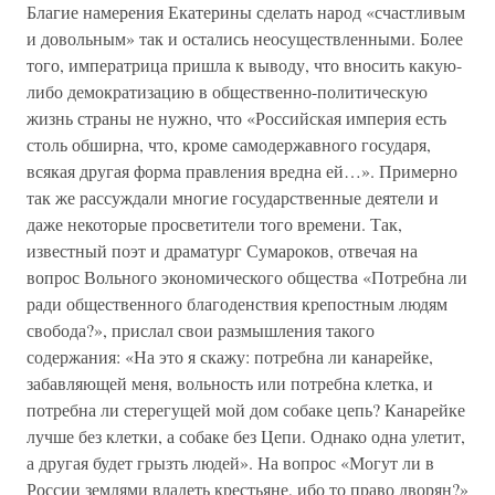
Благие намерения Екатерины сделать народ «счастливым
и довольным» так и остались неосуществленными. Более
того, императрица пришла к выводу, что вносить какую-
либо демократизацию в общественно-политическую
жизнь страны не нужно, что «Российская империя есть
столь обширна, что, кроме самодержавного государя,
всякая другая форма правления вредна ей…». Примерно
так же рассуждали многие государственные деятели и
даже некоторые просветители того времени. Так,
известный поэт и драматург Сумароков, отвечая на
вопрос Вольного экономического общества «Потребна ли
ради общественного благоденствия крепостным людям
свобода?», прислал свои размышления такого
содержания: «На это я скажу: потребна ли канарейке,
забавляющей меня, вольность или потребна клетка, и
потребна ли стерегущей мой дом собаке цепь? Канарейке
лучше без клетки, а собаке без Цепи. Однако одна улетит,
а другая будет грызть людей». На вопрос «Могут ли в
России землями владеть крестьяне, ибо то право дворян?»