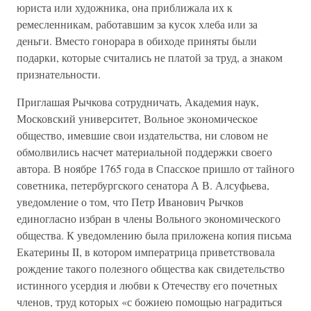
юриста или художника, она приближала их к
ремесленникам, работавшим за кусок хлеба или за
деньги. Вместо гонорара в обиходе приняты были
подарки, которые считались не платой за труд, а знаком
признательности.
Приглашая Рычкова сотрудничать, Академия наук,
Московский университет, Вольное экономическое
общество, имевшие свои издательства, ни словом не
обмолвились насчет материальной поддержки своего
автора. В ноябре 1765 года в Спасское пришло от тайного
советника, петербургского сенатора А В. Алсуфьева,
уведомление о том, что Петр Иванович Рычков
единогласно избран в члены Вольного экономического
общества. К уведомлению была приложена копия письма
Екатерины II, в котором императрица приветствовала
рождение такого полезного общества как свидетельство
истинного усердия и любви к Отечеству его почетных
членов, труд которых «с божиею помощью наградиться