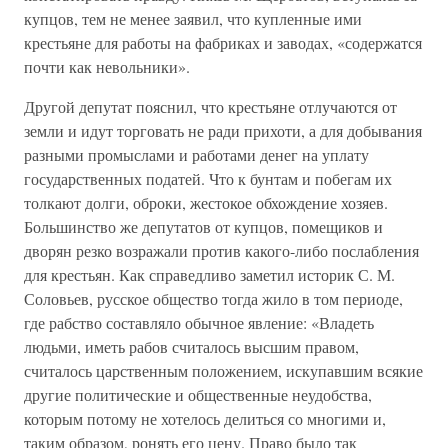
купцов, тем не менее заявил, что купленные ими
крестьяне для работы на фабриках и заводах, «содержатся
почти как невольники».
Другой депутат пояснил, что крестьяне отлучаются от
земли и идут торговать не ради прихоти, а для добывания
разными промыслами и работами денег на уплату
государственных податей. Что к бунтам и побегам их
толкают долги, оброки, жестокое обхождение хозяев.
Большинство же депутатов от купцов, помещиков и
дворян резко возражали против какого-либо послабления
для крестьян. Как справедливо заметил историк С. М.
Соловьев, русское общество тогда жило в том периоде,
где рабство составляло обычное явление: «Владеть
людьми, иметь рабов считалось высшим правом,
считалось царственным положением, искупавшим всякие
другие политические и общественные неудобства,
которым потому не хотелось делиться со многими и,
таким образом, ронять его цену. Право было так