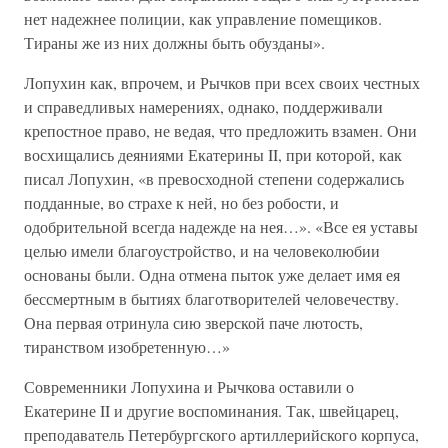
нет надежнее полиции, как управление помещиков.
Тираны же из них должны быть обузданы».
Лопухин как, впрочем, и Рычков при всех своих честных
и справедливых намерениях, однако, поддерживали
крепостное право, не ведая, что предложить взамен. Они
восхищались деяниями Екатерины II, при которой, как
писал Лопухин, «в превосходной степени содержались
подданные, во страхе к ней, но без робости, и
одобрительной всегда надежде на нея…». «Все ея уставы
целью имели благоустройство, и на человеколюбии
основаны были. Одна отмена пыток уже делает имя ея
бессмертным в бытиях благотворителей человечеству.
Она первая отринула сию зверской паче лютость,
тиранством изобретенную…»
Современники Лопухина и Рычкова оставили о
Екатерине II и другие воспоминания. Так, швейцарец,
преподаватель Петербургского артиллерийского корпуса,