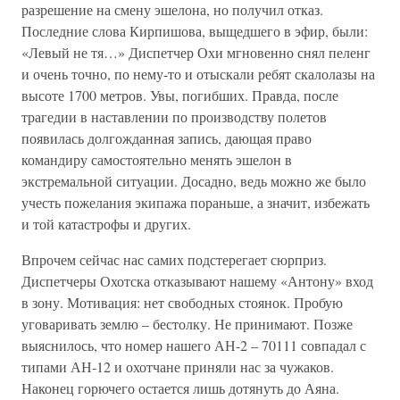
разрешение на смену эшелона, но получил отказ.
Последние слова Кирпишова, выщедшего в эфир, были:
«Левый не тя…» Диспетчер Охи мгновенно снял пеленг
и очень точно, по нему-то и отыскали ребят скалолазы на
высоте 1700 метров. Увы, погибших. Правда, после
трагедии в наставлении по производству полетов
появилась долгожданная запись, дающая право
командиру самостоятельно менять эшелон в
экстремальной ситуации. Досадно, ведь можно же было
учесть пожелания экипажа пораньше, а значит, избежать
и той катастрофы и других.
Впрочем сейчас нас самих подстерегает сюрприз.
Диспетчеры Охотска отказывают нашему «Антону» вход
в зону. Мотивация: нет свободных стоянок. Пробую
уговаривать землю – бестолку. Не принимают. Позже
выяснилось, что номер нашего АН-2 – 70111 совпадал с
типами АН-12 и охотчане приняли нас за чужаков.
Наконец горючего остается лишь дотянуть до Аяна.