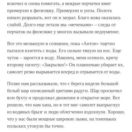
вскочил и снова помогать, а мокрые перчатки вмиг
примерзли к фюзеляжу. Примерзли и унты. Пилота
начало разрывать, вот он и заорал. Благо кожа оказалась
слабой. Долго еще летали мы «мечеными» – следы от
перчаток на фюзеляже у многих вызывали недоумение.
Все это мелькнуло в сознании, пока «Антон» тщетно
пытался взлететь с воды. Его сильно тянуло на нос. Еще
чуток – зароется в воду. Наконец, меня осенило, кричу
второму пилоту: «Закрылки!» Он плавненько убирает их,
самолет резко вырывается вперед и отрывается от воды.
Позже нам рассказывали, что с берега видели большой
белый шар опоясанный цветами радуги. Шар проскочил
всю бухту и продолжал движение в открытое море. Все
решили, что нам хана, но в тот миг самолет выпрыгнул
из водяных брызг и люди облегченно вздохнули. Хорошо,
что у нас были мощные широкие лыжи, на тоненьких
польских утонули бы точно.