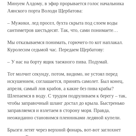
Минуем Алдому, в эфир прорывается голос начальника
Аянского порта Володи Щербатова:
– Мужики, лед просел, бухта скрыта под слоем воды
сантиметров шестьдесят. Так, что, сами понимаете…
Мы отказываемся понимать, горючего-то кот наплакал.
Куролесим седьмой час. Передаем Щербатову:
– У нас на борту ящик таежного пива. Подумай.
Тот молчит секунду, потом, видимо, не устоял перед
искушением, соглашается, принять самолет. Был конец,
апреля, самый лов крабов, а какие без пива крабы?
Шлепаемся в воду. С трудом подруливаем к берегу – так,
чтобы заправочный шланг достал до крыла. Быстренько
заправляемся и взлетаем в сторону моря. Правда,
неожиданно становимся пленниками ледяной купели.
Брызги летят через верхний фонарь, вот-вот заглохнет