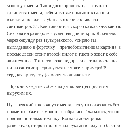
машину с места. Так и договорились: едва самолет
сдвинется с места, ребята тут же прыгают в салон и
взлетаем по воде, глубина которой составляла
сантиметров 35. Как говорится, скоро сказка сказывается.
Сначала на развороте я услышал дикий крик Яскевича.
Через секунду рев Пузыревского. Убираю газ,
выглядываю в форточку – прелюбопытнейшая картина: в
проеме двери стоит второй пилот и тщетно зовет к себе
авиатехника. Тот неуклюже подпрыгивает на месте, но
ни на сантиметр сдвинуться не может: примерз! В
сердцах кричу ему (самолет-то движется):
– Бросай к чертям собачьим унты, завтра прилетим –
вырубим их.
Пузыревский так рванул с места, что унты оказались без
подметок. Уже в самолете разобрались. Оказалось, что не
повезло не только технику. Когда самолет резко
развернуло, второй пилот упал руками в воду, но быстро