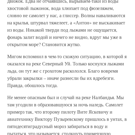
движок. Едва не отчаявшись, вырываем-таки из воды
хвостовой лыжонок, вода хлюпает под фюзеляжем,
словно не самолет у нас, а глиссер. Волны наваливаются
на крылья, штурвал тяжелеет, а «Антон» не выскакивает
из воды. Никакой тверди под лыжами не ощущается,
фонарь залит водой и ничего не видно, вдруг мы уже в
открытом море? Становится жутко.
Мигом вспомнил в чем-то схожую ситуацию, в которой я
оказался на реке Северный Уй. Только коснулся лыжами
льда, он тут же с грохотом раскололся. Благо вовремя
убрали закрылки – иначе разнесли бы их вдребезги.
Правда, обошлось тогда.
Не менее опасным был и случай на реке Налбандья. Мы
там угодили в образовавшуюся за ночь наледь. Самолет
примерз так, что второму пилоту Вите Яскевичу и
авиатехнику Виктору Пузыревскому пришлось в унтах, в
пятидесятиградусный мороз забираться в воду и
пытаться, что называется, столкнуть примерзшую