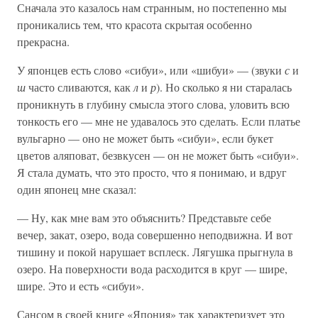
Сначала это казалось нам странным, но постепенно мы
проникались тем, что красота скрытая особенно
прекрасна.
У японцев есть слово «сибуи», или «шибуи» — (звуки
с
и
ш
часто сливаются, как
л
и
р
). Но сколько я ни старалась
проникнуть в глубину смысла этого слова, уловить всю
тонкость его — мне не удавалось это сделать. Если платье
вульгарно — оно не может быть «сибуи», если букет
цветов аляповат, безвкусен — он не может быть «сибуи».
Я стала думать, что это просто, что я понимаю, и вдруг
один японец мне сказал:
— Ну, как мне вам это объяснить? Представьте себе
вечер, закат, озеро, вода совершенно неподвижна. И вот
тишину и покой нарушает всплеск. Лягушка прыгнула в
озеро. На поверхности вода расходится в круг — шире,
шире. Это и есть «сибуи».
Сансом в своей книге «Япония» так характеризует это