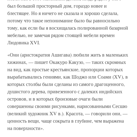
был большой просторный дом, гораздо новее и
блестящее. Но я ничего не сказала и хорошо сделала,
потому что такое непонимание было бы равносильно
тому, как если бы я восхищалась полированной базарной
мебелью, не замечая рядом стоящей мебели времен
Людовика XVI.
«Они (аристократия Ашигава) любили жить в маленьких
хижинах, — пишет Окакуро Какузо, — таких скромных
на вид, как простые крестьянские, пропорции которых
вырабатывались гениями, как Шоджо или Соами (XV), в
которых столбы были сделаны из самого драгоценного,
душистого дерева, привезенного с далеких индийских
островов, и в которых бронзовые очаги были
совершенны своими рисунками, нарисованными Сесшю
(великий художник XV в.). Красота, — говорили они, —
ценность вещи, чаще сокрыта в глубине, чем выражена
на поверхности».