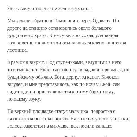
Здесь так уютно, что не хочется уходить.
Мы уехали обратно в Токио опять через Одавару. По
дороге на станцию остановились около большого
буддийского храма. К нему вела высокая, усыпанная
разноцветными листьями осыпавшихся кленов широкая
лестница.
Храм был закрыт. Под ступеньками, ведущими в него,
толстый канат. Екой–сан хлопнул в ладоши, призывая, по
буддийскому обычаю, Бога, дернул за канат. Колокол
загудел, и мне представилось, как по ночам Екой–сан
сидит один и прислушивается к этому бархатному,
поющему звуку.
На верхней площадке статуя мальчика–подростка с
вязанкой хвороста за спиной. На коленях у него заплатки,
волосы заколоты на макушке, как носили раньше.