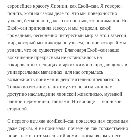
европейцев красоту Японии, как Екой–сан. Я говорю:
понять, хотя на самом деле то, что мы поверхностно
узнали, бесконечно далеко от настоящего понимания. Но
Екой–сан приподнял завесу, и мы увидели, какой
громадный, бесконечно интересный мир за этой завесой,
мир, который мы никогда не узнаем, но про который мы
узнали, что он существует. Благодаря Екой–сан наше
восхищение прекрасным не остановилось на
лакированных вещицах и ярких кимоно, продающихся в
универсальных магазинах, для нас открылась
возможность понимания действительно прекрасного.
Только возможность, потому что не всем японцам
доступно наслаждение японской живописью, музыкой,
чайной церемонией, танцами. Но вообще — японской
стариной.
С первого взгляда домЕкой–сан показался нам скромным,
даже серым. Я не понимала, почему он так торжественно
повел нас в этот маленький домик, когда рядом у него