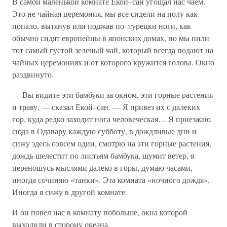
В самой маленькой комнате Екой–сан угощал нас чаем.
Это не чайная церемония, мы все сидели на полу как
попало, вытянув или поджав по–турецки ноги, как
обычно сидят европейцы в японских домах, но мы пили
тот самый густой зеленый чай, который всегда подают на
чайных церемониях и от которого кружится голова. Окно
раздвинуто.
— Вы видите эти бамбуки за окном, эти горные растения
и траву, — сказал Екой–сан. — Я привез их с далеких
гор, куда редко заходит нога человеческая… Я приезжаю
сюда в Одавару каждую субботу, в дождливые дни и
сижу здесь совсем один, смотрю на эти горные растения,
дождь шелестит по листьям бамбука, шумит ветер, я
переношусь мыслями далеко в горы, думаю часами,
иногда сочиняю «танки». Эта комната «ночного дождя».
Иногда я сижу в другой комнате.
И он повел нас в комнату побольше, окна которой
выходили в сторону океана.