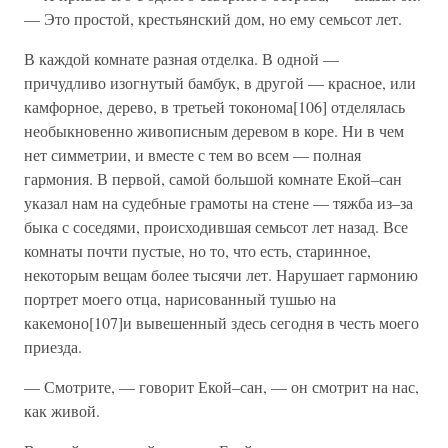
— Это простой, крестьянский дом, но ему семьсот лет.
В каждой комнате разная отделка. В одной —
причудливо изогнутый бамбук, в другой — красное, или
камфорное, дерево, в третьей токонома[106] отделялась
необыкновенно живописным деревом в коре. Ни в чем
нет симметрии, и вместе с тем во всем — полная
гармония. В первой, самой большой комнате Екой–сан
указал нам на судебные грамоты на стене — тяжба из–за
быка с соседями, происходившая семьсот лет назад. Все
комнаты почти пустые, но то, что есть, старинное,
некоторым вещам более тысячи лет. Нарушает гармонию
портрет моего отца, нарисованный тушью на
какемоно[107]и вывешенный здесь сегодня в честь моего
приезда.
— Смотрите, — говорит Екой–сан, — он смотрит на нас,
как живой.