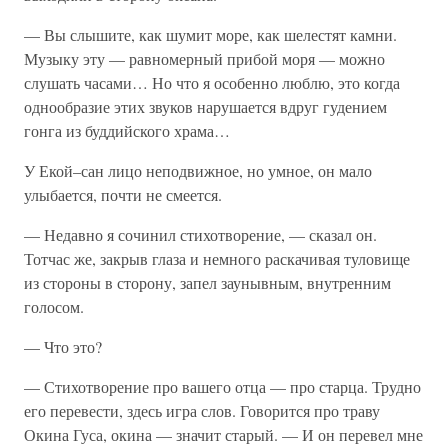
— Вы слышите, как шумит море, как шелестят камни.
Музыку эту — равномерный прибой моря — можно
слушать часами… Но что я особенно люблю, это когда
однообразие этих звуков нарушается вдруг гудением
гонга из буддийского храма…
У Екой–сан лицо неподвижное, но умное, он мало
улыбается, почти не смеется.
— Недавно я сочинил стихотворение, — сказал он.
Тотчас же, закрыв глаза и немного раскачивая туловище
из стороны в сторону, запел заунывным, внутренним
голосом.
— Что это?
— Стихотворение про вашего отца — про старца. Трудно
его перевести, здесь игра слов. Говорится про траву
Окина Гуса, окина — значит старый. — И он перевел мне