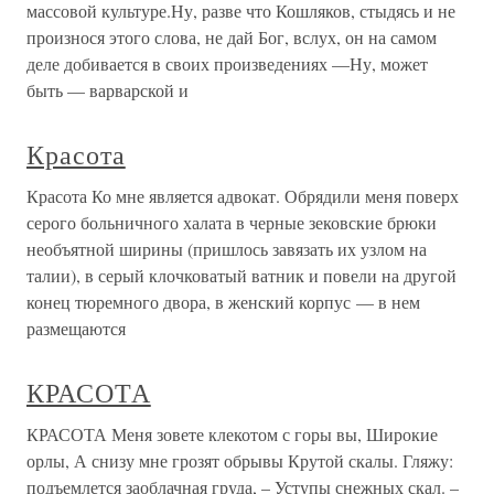
массовой культуре.Ну, разве что Кошляков, стыдясь и не
произнося этого слова, не дай Бог, вслух, он на самом
деле добивается в своих произведениях —Ну, может
быть — варварской и
Красота
Красота Ко мне является адвокат. Обрядили меня поверх
серого больничного халата в черные зековские брюки
необъятной ширины (пришлось завязать их узлом на
талии), в серый клочковатый ватник и повели на другой
конец тюремного двора, в женский корпус — в нем
размещаются
КРАСОТА
КРАСОТА Меня зовете клекотом с горы вы, Широкие
орлы, А снизу мне грозят обрывы Крутой скалы. Гляжу:
подъемлется заоблачная груда, – Уступы снежных скал. –