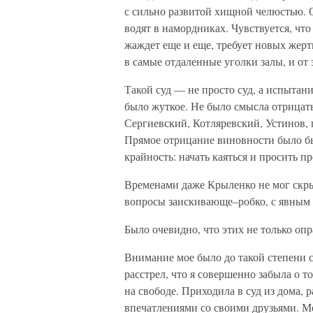
с сильно развитой хищной челюстью. О
водят в намордниках. Чувствуется, чт
жаждет еще и еще, требует новых жерт
в самые отдаленные уголки залы, и от 
Такой суд — не просто суд, а испытан
было жуткое. Не было смысла отрицать
Сергиевский, Котляревский, Устинов, 
Прямое отрицание виновности было бы
крайность: начать каяться и просить п
Временами даже Крыленко не мог скрыт
вопросы заискивающе–робко, с явным 
Было очевидно, что этих не только опр
Внимание мое было до такой степени с
расстрел, что я совершенно забыла о т
на свободе. Приходила в суд из дома,
впечатлениями со своими друзьями. Ме