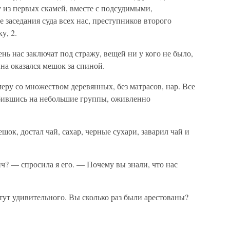
у из первых скамей, вместе с подсудимыми,
 заседания суда всех нас, преступников второго
у, 2.
ень нас заключат под стражу, вещей ни у кого не было,
а оказался мешок за спиной.
ру со множеством деревянных, без матрасов, нар. Все
бившись на небольшие группы, оживленно
ок, достал чай, сахар, черные сухари, заварил чай и
ч? — спросила я его. — Почему вы знали, что нас
тут удивительного. Вы сколько раз были арестованы?