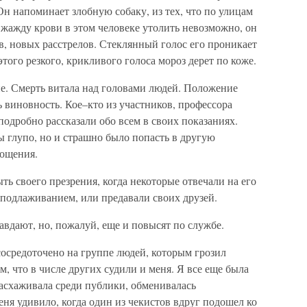
н напоминает злобную собаку, из тех, что по улицам
о жажду крови в этом человеке утолить невозможно, он
в, новых расстрелов. Стеклянный голос его проникает
этого резкого, крикливого голоса мороз дерет по коже.
ие. Смерть витала над головами людей. Положение
 виновность. Кое–кто из участников, профессора
подробно рассказали обо всем в своих показаниях.
 глупо, но и страшно было попасть в другую
рощения.
ь своего презрения, когда некоторые отвечали на его
подлаживанием, или предавали своих друзей.
авдают, но, пожалуй, еще и повысят по службе.
осредоточено на группе людей, которым грозил
ом, что в числе других судили и меня. Я все еще была
 расхаживала среди публики, обменивалась
ня удивило, когда один из чекистов вдруг подошел ко