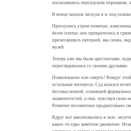
посыпавшись персидским порошком, зас
В конце концов заснула и я, под охань
Проснулись утром помятые, измученны
белое платье; оно превратилось в гря
причесавшись пятерней, мы снова, ок
музей.
Теперь уже мы были арестантами, ходит
переглядывалась со своими друзьями.
Помилование или смерть? Вокруг этой
остальные интересы. Суд казался нел
бессмысленной, отжившей формальнос
знаменитостей, а они, чувствуя свою н
Решение несомненно продиктовано св
Вдруг все заволновались в зале, засуе
какое–то едва заметное движение. Нез
штатских, в дверях и проходах показа