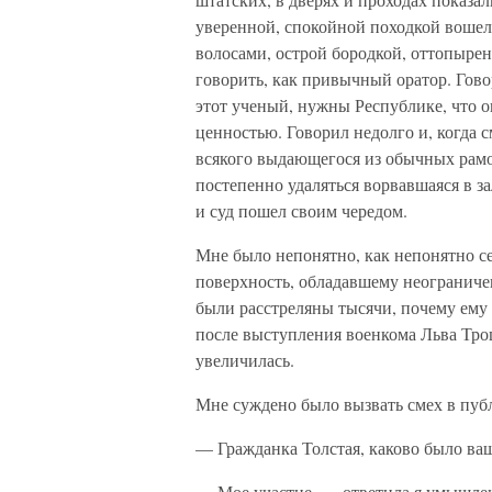
уверенной, спокойной походкой вошел
волосами, острой бородкой, оттопыре
говорить, как привычный оратор. Говор
этот ученый, нужны Республике, что о
ценностью. Говорил недолго и, когда с
всякого выдающегося из обычных рамо
постепенно удаляться ворвавшаяся в за
и суд пошел своим чередом.
Мне было непонятно, как непонятно с
поверхность, обладавшему неограниче
были расстреляны тысячи, почему ему 
после выступления военкома Льва Троц
увеличилась.
Мне суждено было вызвать смех в публ
— Гражданка Толстая, каково было ваш
— Мое участие, — ответила я умышленн