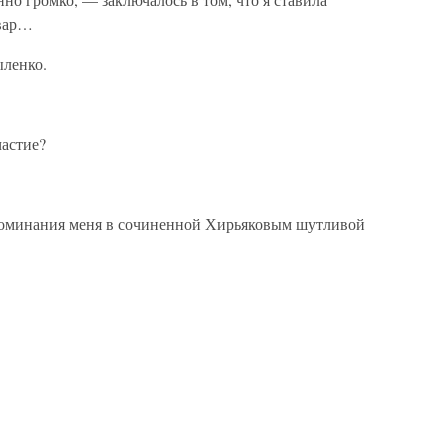
овар…
ленко.
частие?
поминания меня в сочиненной Хирьяковым шутливой