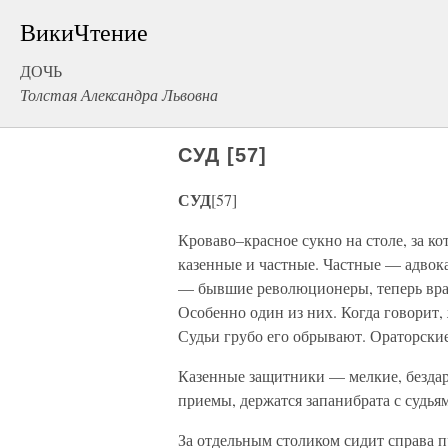
ВикиЧтение
ДОЧЬ
Толстая Александра Львовна
СУД [57]
СУД
[57]
Кроваво–красное сукно на столе, за к
казенные и частные. Частные — адво
— бывшие революционеры, теперь враг
Особенно один из них. Когда говорит,
Судьи грубо его обрывают. Ораторские
Казенные защитники — мелкие, бездар
приемы, держатся запанибрата с судья
За отдельным столиком сидит справа 