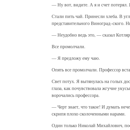
— Ну вот, видите. А я и счет потерял.
Стали пить чай. Принесли хлеба. В у
представительного Виноград–ского. Ни
— Неудобно ведь это, — сказал Котля
Все промолчали.
— Я предложу ему чаю.
Опять все промолчали. Профессор вст
Свет потух. Я вытянулась на голых дос
глаза, как почувствовала жгучие укус
ворочались профессора.
— Черт знает, что такое! И думать нече
скрипя плохо сколоченными нарами.
Один только Николай Михайлович, по