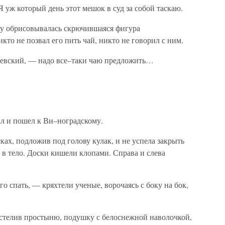
 Я уж который день этот мешок в суд за собой таскаю.
глу обрисовывалась скрючившаяся фигура
кто не позвал его пить чай, никто не говорил с ним.
ревский, — надо все–таки чаю предложить…
ал и пошел к Ви–ноградскому.
ках, подложив под голову кулак, и не успела закрыть
ы в тело. Доски кишели клопами. Справа и слева
го спать, — кряхтели ученые, ворочаясь с боку на бок,
стелив простыню, подушку с белоснежной наволочкой,