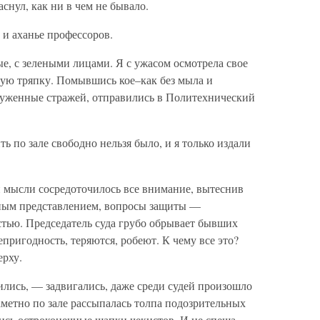
нул, как ни в чем не бывало.
е и аханье профессоров.
е, с зелеными лицами. Я с ужасом осмотрела свое
зную тряпку. Помывшись кое–как без мыла и
руженные стражей, отправились в Политехнический
ь по зале свободно нельзя было, и я только издали
 мысли сосредоточилось все внимание, вытеснив
епым представлением, вопросы защиты —
тью. Председатель суда грубо обрывает бывших
епригодность, теряются, робеют. К чему все это?
ерху.
тились, — задвигались, даже среди судей произошло
аметно по зале рассыпалась толпа подозрительных
лись остроконечные шапки чекистов. И не спеша,