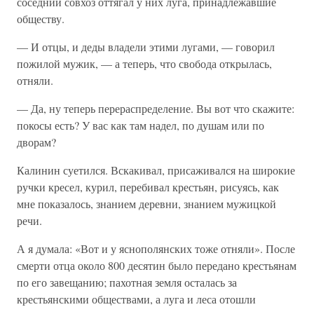
соседний совхоз оттягал у них луга, принадлежавшие
обществу.
— И отцы, и деды владели этими лугами, — говорил
пожилой мужик, — а теперь, что свобода открылась,
отняли.
— Да, ну теперь перераспределение. Вы вот что скажите:
покосы есть? У вас как там надел, по душам или по
дворам?
Калинин суетился. Вскакивал, присаживался на широкие
ручки кресел, курил, перебивал крестьян, рисуясь, как
мне показалось, знанием деревни, знанием мужицкой
речи.
А я думала: «Вот и у яснополянских тоже отняли». После
смерти отца около 800 десятин было передано крестьянам
по его завещанию; пахотная земля осталась за
крестьянскими обществами, а луга и леса отошли