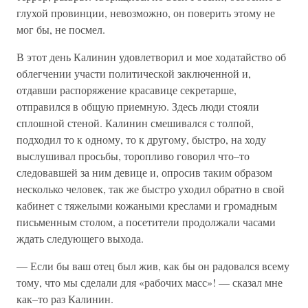
глухой провинции, невозможно, он поверить этому не
мог бы, не посмел.
В этот день Калинин удовлетворил и мое ходатайство об
облегчении участи политической заключенной и,
отдавши распоряжение красавице секретарше,
отправился в общую приемную. Здесь люди стояли
сплошной стеной. Калинин смешивался с толпой,
подходил то к одному, то к другому, быстро, на ходу
выслушивал просьбы, торопливо говорил что–то
следовавшей за ним девице и, опросив таким образом
несколько человек, так же быстро уходил обратно в свой
кабинет с тяжелыми кожаными креслами и громадным
письменным столом, а посетители продолжали часами
ждать следующего выхода.
— Если бы ваш отец был жив, как бы он радовался всему
тому, что мы сделали для «рабочих масс»! — сказал мне
как–то раз Калинин.