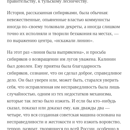
правительству, к тульскому лесничеству.
История, рассказанная сибиряками, была обычная:
невежественные, опьяненные властью коммунисты
иногда по–своему толковали декреты, а иногда слишком
точно их исполняли и творили беззакония на местах, —
по выражению центра, «искажали линию».
На этот раз «линия была выпрямлена», и просьба
сибиряков о возвращении им лугов уважена. Калинин
был доволен. Ему приятна была благодарность
сибиряков, сознание, что он сделал доброе, справедливое
дело. Он был уверен или, может быть, старался уверить
себя, что исправленная им несправедливость была лишь
случайностью, одним из тех недостатков механизма,
которые так легко было изжить. И если бы кто–нибудь
сказал, показал или доказал ему, как дважды два —
четыре, что вся созданная советская машина основана на
несправедливости и жестокости и что изжить воровство,
террор, разврат. творящиеся по всей России, особенно в