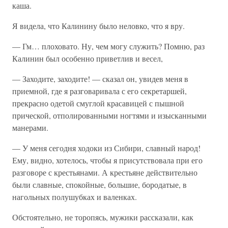
каша.
Я видела, что Калинину было неловко, что я вру.
— Гм… плоховато. Ну, чем могу служить? Помню, раз
Калинин был особенно приветлив и весел,
— Заходите, заходите! — сказал он, увидев меня в
приемной, где я разговаривала с его секретаршей,
прекрасно одетой смуглой красавицей с пышной
прической, отполированными ногтями и изысканными
манерами.
— У меня сегодня ходоки из Сибири, славный народ!
Ему, видно, хотелось, чтобы я присутствовала при его
разговоре с крестьянами. А крестьяне действительно
были славные, спокойные, большие, бородатые, в
нагольных полушубках и валенках.
Обстоятельно, не торопясь, мужики рассказали, как