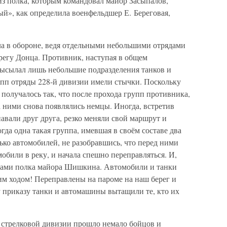
из полка, которым командовал майор Засыпалов,
й», как определила военфельдшер Е. Береговая,
яла в обороне, ведя отдельными небольшими отрядами
регу Донца. Противник, наступая в общем
высылал лишь небольшие подразделения танков и
упп отряды 228-й дивизии имели стычки. Поскольку
получалось так, что после прохода групп противника,
за ними снова появлялись немцы. Иногда, встретив
навали друг друга, резко меняли свой маршрут и
гда одна такая группа, имевшая в своём составе два
лько автомобилей, не разобравшись, что перед ними
омобили в реку, и начала спешно переправляться. И,
цами полка майора Шишкина. Автомобили и танки
им ходом! Переправлены на пароме на наш берег и
у приказу танки и автомашины вытащили те, кто их
й стрелковой дивизии прошло немало бойцов и