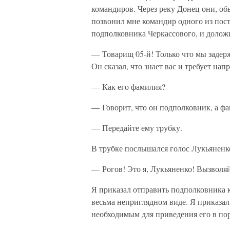
командиров. Через реку Донец они, об
позвонил мне командир одного из пост
подполковника Черкассового, и долож
— Товарищ 05-й! Только что мы задер
Он сказал, что знает вас и требует нап
— Как его фамилия?
— Говорит, что он подполковник, а ф
— Передайте ему трубку.
В трубке послышался голос Лукьяненк
— Рогов! Это я, Лукьяненко! Вызволя
Я приказал отправить подполковника ко
весьма неприглядном виде. Я приказал
необходимым для приведения его в пор