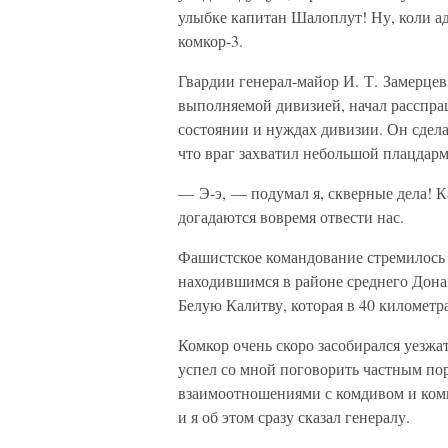
улыбке капитан Шалоплут! Ну, коли адъ
комкор-3.
Гвардии генерал-майор И. Т. Замерцев
выполняемой дивизией, начал расспра
состоянии и нуждах дивизии. Он сдела
что враг захватил небольшой плацдарм
— Э-э, — подумал я, скверные дела! К
догадаются вовремя отвести нас.
Фашистское командование стремилось т
находившимся в районе среднего Дона,
Белую Калитву, которая в 40 километра
Комкор очень скоро засобирался уезжа
успел со мной поговорить частным по
взаимоотношениями с комдивом и ком
и я об этом сразу сказал генералу.