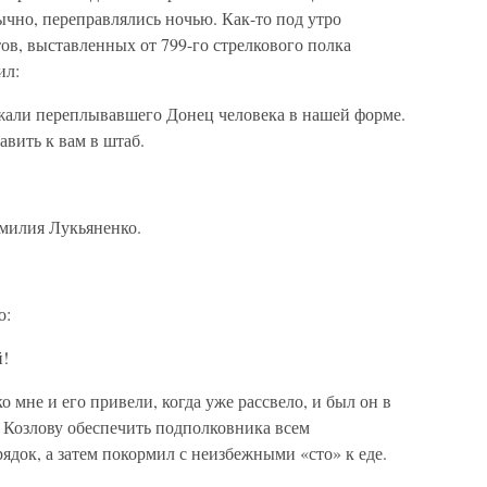
ычно, переправлялись ночью. Как-то под утро
ов, выставленных от 799-го стрелкового полка
ил:
жали переплывавшего Донец человека в нашей форме.
равить к вам в штаб.
амилия Лукьяненко.
о:
й!
 мне и его привели, когда уже рассвело, и был он в
 Козлову обеспечить подполковника всем
ядок, а затем покормил с неизбежными «сто» к еде.