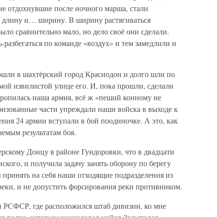
 не отдохнувшие после ночного марша, стали
 в длину и… ширину. В ширину растягиваться
ыло сравнительно мало, но дело своё они сделали.
-разбегаться по команде «воздух» и тем замедлили и
вошли в шахтёрский город Краснодон и долго шли по
емой извилистой улице его. И, пока прошли, сделали
оропилась наша армия, всё ж «пеший конному не
ризованные части упреждали наши войска в выходе к
ия 24 армии вступали в бой поодиночке. А это, как
аемым результатам боя.
ерскому Донцу в районе Гундоровки, что в двадцати
кого, и получила задачу занять оборону по берегу
 принять на себя наши отходящие подразделения из
реки, и не допустить форсирования реки противником.
и РСФСР, где расположился штаб дивизии, ко мне