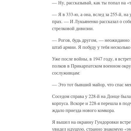
— Ну, рассказывай, как ты попал на «
— Я в 333-ю, а она, вслед за 255-й, на
прах. — И Лукьяненко рассказал о соб
стрелковой дивизии.
— Рогов, будь другом, — неожиданно 
штаб армии. Я побуду у тебя нескольк
Уже после войны, в 1947 году, я встр
полков в Прикарпатском военном округ
сослуживцам:
— Это тот бывший майор, что спас мен
Соседом справа у 228-й на Донце была 
корпуса. Вскоре и 228-я перешла в по
ждало приезда нового комкора.
Я вышел на окраину Гундоровки встреч
увидел идущую, странно знакомую «эм