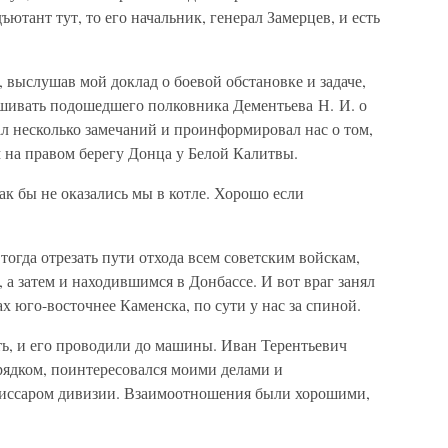
ютант тут, то его начальник, генерал Замерцев, и есть
, выслушав мой доклад о боевой обстановке и задаче,
шивать подошедшего полковника Дементьева Н. И. о
л несколько замечаний и проинформировал нас о том,
 на правом берегу Донца у Белой Калитвы.
ак бы не оказались мы в котле. Хорошо если
огда отрезать пути отхода всем советским войскам,
 а затем и находившимся в Донбассе. И вот враг занял
х юго-восточнее Каменска, по сути у нас за спиной.
ть, и его проводили до машины. Иван Терентьевич
рядком, поинтересовался моими делами и
иссаром дивизии. Взаимоотношения были хорошими,