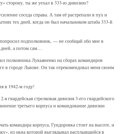
ту» сторону, ты же уехал в 333-ю дивизию?
 усиление соседа справа. А там её растрепали в пух и
ытиях тех дней, когда он был начальником штаба 333-й
попросил подполковник, — не сообщай обо мне в
о дней, а потом сам…
етил полковника Лукьяненко на сборах командиров
е в городе Львове. Он так отрекомендовал меня своим
я в 1942-м году!
2-я гвардейская стрелковая дивизия 3-его гвардейского
дчинение третьего корпуса и командование дивизии
ать командира корпуса, Гундоровка стоит на высоте, и
ку», из окна которой выглядывал расплывшийся в