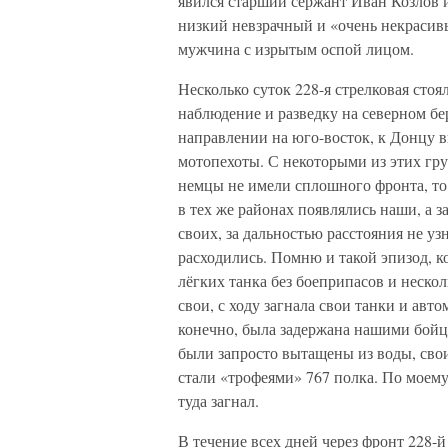
явился старший сержант Иван Козлов 
низкий невзрачный и «очень некрасивы
мужчина с изрытым оспой лицом.
Несколько суток 228-я стрелковая сто
наблюдение и разведку на северном бе
направлении на юго-восток, к Донцу 
мотопехоты. С некоторыми из этих гр
немцы не имели сплошного фронта, то 
в тех же районах появлялись наши, а 
своих, за дальностью расстояния не уз
расходились. Помню и такой эпизод, ко
лёгких танка без боеприпасов и неско
свои, с ходу загнала свои танки и авт
конечно, была задержана нашими бой
были запросто вытащены из воды, сво
стали «трофеями» 767 полка. По моем
туда загнал.
В течение всех дней через фронт 228-