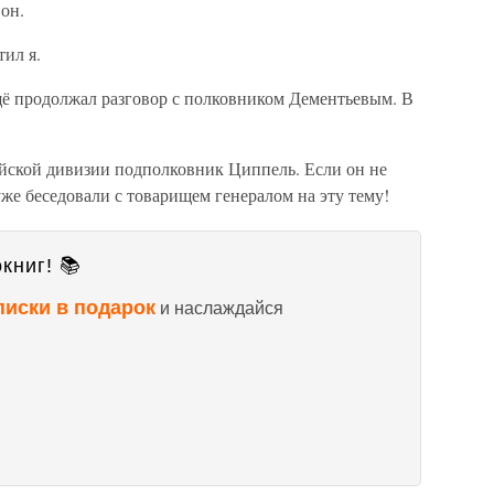
он.
ил я.
щё продолжал разговор с полковником Дементьевым. В
йской дивизии подполковник Циппель. Если он не
уже беседовали с товарищем генералом на эту тему!
книг! 📚
писки в подарок
и наслаждайся