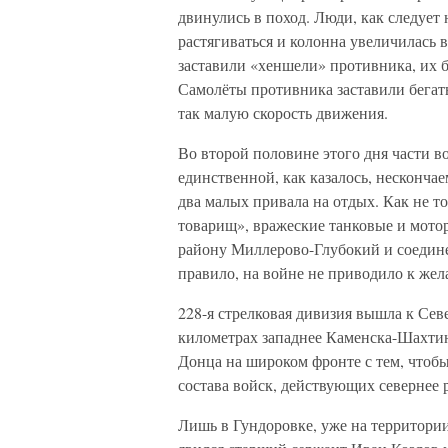
двинулись в поход. Люди, как следует
растягиваться и колонна увеличилась
заставили «хеншели» противника, их б
Самолёты противника заставили бегать
так малую скорость движения.
Во второй половине этого дня части 
единственной, как казалось, несконча
два малых привала на отдых. Как не т
товарищ», вражеские танковые и мото
району Миллерово-Глубокий и соединен
правило, на войне не приводило к жел
228-я стрелковая дивизия вышла к Сев
километрах западнее Каменска-Шахтинс
Донца на широком фронте с тем, чтобы
состава войск, действующих севернее 
Лишь в Гундоровке, уже на территори