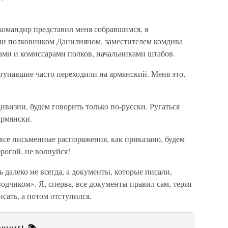
командир представил меня собравшимся, я
ии полковником Данилияном, заместителем комдива
ми и комиссарами полков, начальниками штабов.
ступавшие часто переходили на армянский. Меня это,
визии, будем говорить только по-русски. Ругаться
армянски.
все письменные распоряжения, как приказано, будем
орогой, не волнуйся!
 далеко не всегда, а документы, которые писали,
одчиком». Я, сперва, все документы правил сам, теряя
сать, а потом отступился.