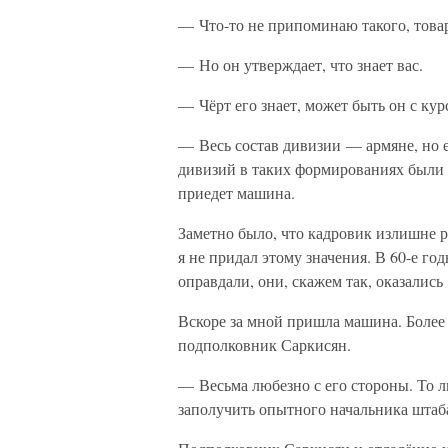
— Что-то не припоминаю такого, това
— Но он утверждает, что знает вас.
— Чёрт его знает, может быть он с ку
— Весь состав дивизии — армяне, но е
дивизий в таких формированиях были р
приедет машина.
Заметно было, что кадровик излишне р
я не придал этому значения. В 60-е год
оправдали, они, скажем так, оказались
Вскоре за мной пришла машина. Более
подполковник Саркисян.
— Весьма любезно с его стороны. То л
заполучить опытного начальника штаб