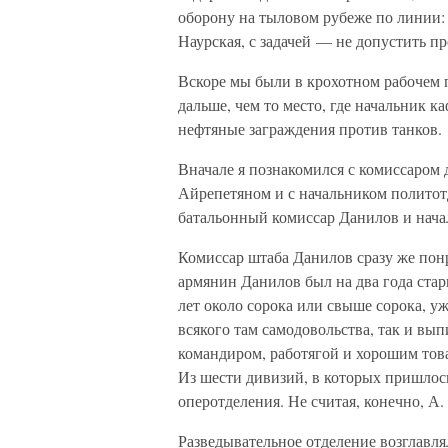
оборону на тыловом рубеже по линии: 
Наурская, с задачей — не допустить п
Вскоре мы были в крохотном рабочем п
дальше, чем то место, где начальник 
нефтяные заграждения против танков.
Вначале я познакомился с комиссаром
Айрепетяном и с начальником политот
батальонный комиссар Данилов и нача
Комиссар штаба Данилов сразу же по
армянин Данилов был на два года стар
лет около сорока или свыше сорока, у
всякого там самодовольства, так и в
командиром, работягой и хорошим тов
Из шести дивизий, в которых пришлос
оперотделения. Не считая, конечно, А
Разведывательное отделение возглавлял