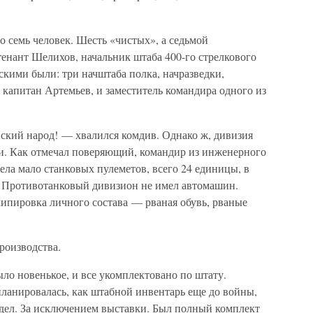
о семь человек. Шесть «чистых», а седьмой
енант Шелихов, начальник штаба 400-го стрелкового
скими были: три начштаба полка, начразведки,
капитан Артемьев, и заместитель командира одного из
кий народ! — хвалился комдив. Однако ж, дивизия
ки. Как отмечал поверяющий, командир из инженерного
ела мало станковых пулеметов, всего 24 единицы, в
5. Противотанковый дивизион не имел автомашин.
кипировка личного состава — рваная обувь, рваные
роизводства.
ыло новенькое, и все укомплектовано по штату.
 планировалась, как штабной инвентарь еще до войны,
видел. За исключением выставки. Был полный комплект