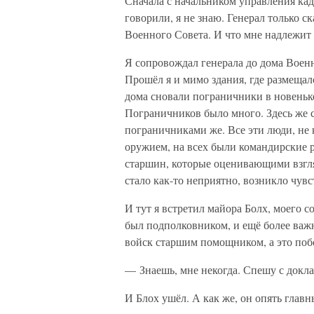
Сначала с начальником управления кад
говорили, я не знаю. Генерал только ск
Военного Совета. И что мне надлежит 
Я сопровождал генерала до дома Военн
Прошёл я и мимо здания, где размещал
дома сновали пограничники в новеньк
Пограничников было много. Здесь же 
пограничниками же. Все эти люди, не
оружием, на всех были командирские р
старшин, которые оценивающими взгля
стало как-то неприятно, возникло чувс
И тут я встретил майора Болх, моего 
был подполковником, и ещё более важ
войск старшим помощником, а это побо
— Знаешь, мне некогда. Спешу с докл
И Блох ушёл. А как же, он опять глав