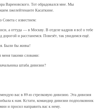
ора Вареновского. Тот обрадовался мне. Мы
аршем лжелейтенанте Касаткине.
о Совета с известием:
и, а оттуда — в Москву. В отделе кадров я всё о тебе
д дорогой и расстанемся. Повезёт, так увидимся ещё.
ся. Были бы живы!
л меня такими словами:
начальника штаба дивизии?
омендую вас в 89-ю стрелковую дивизию. Эта дивизия
рибыла к нам. Кстати, командир дивизии подполковник
мии и просил направить вас к нему.