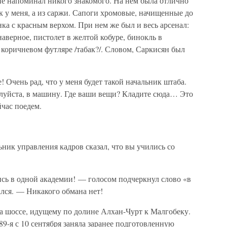
е напоминал никого знакомого. На нём была отлично
ак у меня, а из саржи. Сапоги хромовые, начищенные до
нка с красным верхом. При нем же был и весь арсенал:
аверное, пистолет в желтой кобуре, бинокль в
в коричневом футляре /табак?/. Словом, Саркисян был
! Очень рад, что у меня будет такой начальник штаба.
алуйста, в машину. Где ваши вещи? Кладите сюда… Это
йчас поедем.
ик управления кадров сказал, что вы учились со
сь в одной академии! — голосом подчеркнул слово «в
ался. — Никакого обмана нет!
на шоссе, идущему по долине Алхан-Чурт к Малгобеку.
89-я с 10 сентября заняла заранее подготовленную