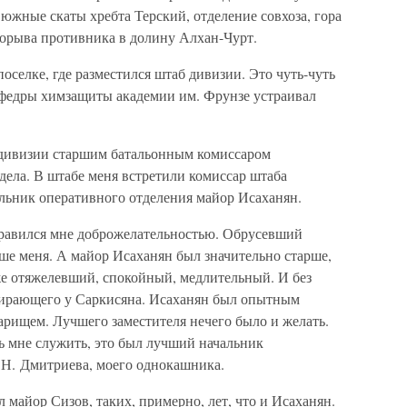
южные скаты хребта Терский, отделение совхоза, гора
рорыва противника в долину Алхан-Чурт.
оселке, где разместился штаб дивизии. Это чуть-чуть
кафедры химзащиты академии им. Фрунзе устраивал
 дивизии старшим батальонным комиссаром
дела. В штабе меня встретили комиссар штаба
льник оперативного отделения майор Исаханян.
нравился мне доброжелательностью. Обрусевший
ше меня. А майор Исаханян был значительно старше,
же отяжелевший, спокойный, медлительный. И без
ыпирающего у Саркисяна. Исаханян был опытным
арищем. Лучшего заместителя нечего было и желать.
ь мне служить, это был лучший начальник
. Н. Дмитриева, моего однокашника.
 майор Сизов, таких, примерно, лет, что и Исаханян.