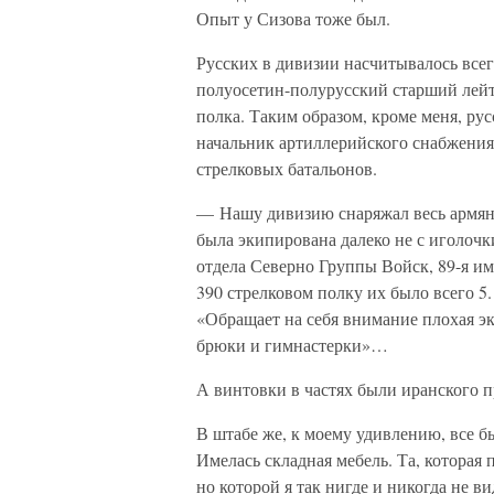
Опыт у Сизова тоже был.
Русских в дивизии насчитывалось всег
полуосетин-полурусский старший лейт
полка. Таким образом, кроме меня, рус
начальник артиллерийского снабжения 
стрелковых батальонов.
— Нашу дивизию снаряжал весь армянс
была экипирована далеко не с иголоч
отдела Северно Группы Войск, 89-я им
390 стрелковом полку их было всего 
«Обращает на себя внимание плохая э
брюки и гимнастерки»…
А винтовки в частях были иранского п
В штабе же, к моему удивлению, все б
Имелась складная мебель. Та, которая
но которой я так нигде и никогда не 