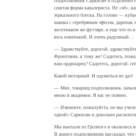
Подполковник Саркисян и отдалённо н
сшитая форма кавалериста. Не «хб», к
зеркального блеска. На голове — куба
шашка с серебряным эфесом, дареная, н
желтеньком же футляре, и еще что-то 
весь новенький. И очень радушный…
— Здравствуйте, дорогой, здравствуйте
Фронтовик, к тому же! Садитесь, пож
ваш ординарец? Садитесь, дорогой, се
Какой моторный. И одуматься не дал!
— Мне, товарищ подполковник, начальн
мною в академии. Я вас не помню.
— Извините, пожалуйста, но мы учили
одной» Саркисян и довольно расхохот
Мы выехали из Грозного и оказались 
В дороге подполковник рассказал, что 