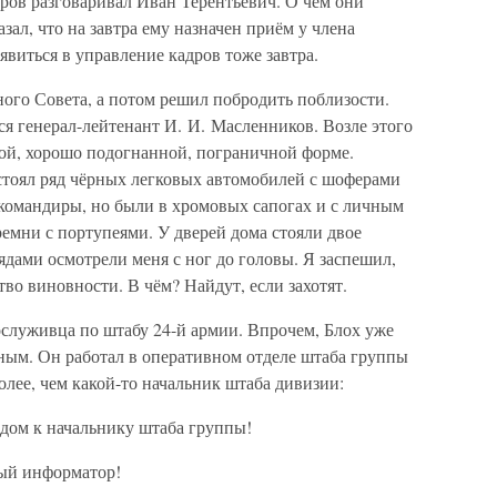
ров разговаривал Иван Терентьевич. О чём они
азал, что на завтра ему назначен приём у члена
явиться в управление кадров тоже завтра.
ого Совета, а потом решил побродить поблизости.
ся генерал-лейтенант И. И. Масленников. Возле этого
ой, хорошо подогнанной, пограничной форме.
стоял ряд чёрных легковых автомобилей с шоферами
 командиры, но были в хромовых сапогах и с личным
емни с портупеями. У дверей дома стояли двое
дами осмотрели меня с ног до головы. Я заспешил,
тво виновности. В чём? Найдут, если захотят.
сослуживца по штабу 24-й армии. Впрочем, Блох уже
ным. Он работал в оперативном отделе штаба группы
лее, чем какой-то начальник штаба дивизии:
адом к начальнику штаба группы!
ный информатор!