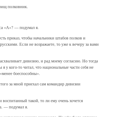
рищ полковник.
рса «А»? — подумал я.
сть приказ, чтобы начальники штабов полков и
усскими. Если не возражаете, то уже к вечеру за вами
асхваливает дивизию, и рад моему согласию. Но тогда
ы я у кого-то читал, что национальные части себя не
 «менее боеспособны».
 того за мной приехал сам командир дивизии
и воспитанный такой, то ли ему очень хочется
а. — подумал я.