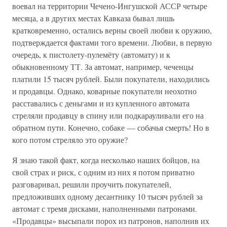
воевал на территории Чечено-Ингушской АССР четыре
месяца, а в других местах Кавказа бывал лишь
кратковременно, остались верны своей любви к оружию,
подтверждается фактами того времени. Любви, в первую
очередь, к пистолету-пулемёту (автомату) и к
обыкновенному ТТ. За автомат, например, чеченцы
платили 15 тысяч рублей. Были покупатели, находились
и продавцы. Однако, коварные покупатели неохотно
расставались с деньгами и из купленного автомата
стреляли продавцу в спину или подкарауливали его на
обратном пути. Конечно, собаке — собачья смерть! Но в
кого потом стреляло это оружие?
Я знаю такой факт, когда несколько наших бойцов, на
свой страх и риск, с одним из них я потом приватно
разговаривал, решили проучить покупателей,
предложивших одному десантнику 10 тысяч рублей за
автомат с тремя дисками, наполненными патронами.
«Продавцы» высыпали порох из патронов, наполнив их