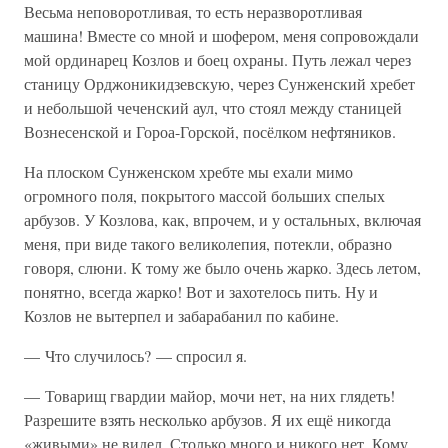
Весьма неповоротливая, то есть неразворотливая
машина! Вместе со мной и шофером, меня сопровождали
мой ординарец Козлов и боец охраны. Путь лежал через
станицу Орджоникидзевскую, через Сунженский хребет
и небольшой чеченский аул, что стоял между станицей
Вознесенской и Гороа-Горской, посёлком нефтяников.
На плоском Сунженском хребте мы ехали мимо
огромного поля, покрытого массой больших спелых
арбузов. У Козлова, как, впрочем, и у остальных, включая
меня, при виде такого великолепия, потекли, образно
говоря, слюни. К тому же было очень жарко. Здесь летом,
понятно, всегда жарко! Вот и захотелось пить. Ну и
Козлов не вытерпел и забарабанил по кабине.
— Что случилось? — спросил я.
— Товарищ гвардии майор, мочи нет, на них глядеть!
Разрешите взять несколько арбузов. Я их ещё никогда
«живыми» не видел. Столько много и никого нет. Кому