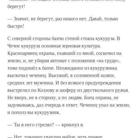
берегут!
— Значит, не берегут, раз никого нет. Давай, только
быстро!
С северной стороны бахчи стеной стояла кукуруза. В
Чечне кукуруза основная зерновая культура.
Красноармеец охраны, ехавший со мной, соскочил на
землю, и, не убирая автомат с положения «на груди»,
тоже подошёл к бахче. Неожиданно из кукурузника
выскочил чеченец. Высокий, в соломенной шляпе,
средних лет мужчина. И без всякого предупреждения
выстрелил по Козлову и шоферу из двуствольного ружья.
Не вверх, не в сторону, а по людям. Боец охраны, не
задумываясь, дал очередь в ответ. Чеченец упал на землю,
и пополз вы кукурузник.
— Ты в него стрелял? — крикнул я.
— Нет, товарищ гвардии майор, чуть правее.