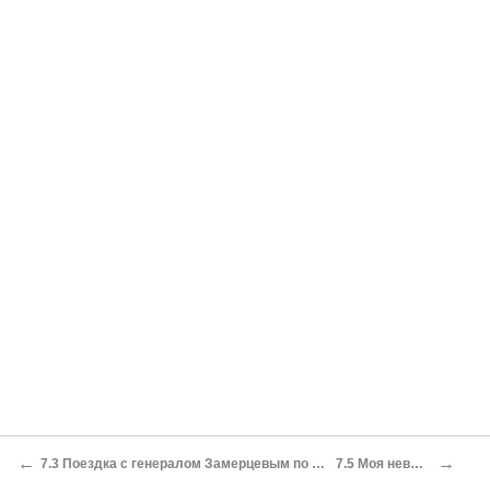
←
→
7.3 Поездка с генералом Замерцевым по местам возможных боёв. Разговоры
7.5 Моя невыдержанность