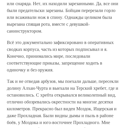
или снаряда. Нет, их находили зарезанными. Да, все они
были предательски зарезаны. Бойцам перерезали горло
или всаживали нож в спину. Однажды целиком была
вырезана спящая рота, вместе с девушкой-
санинструктором.
Всё это документально зафиксировано в оперативных
сводках корпуса, часть из которых подписывал и я.
Конечно, принимались мире, последовали
соответствующие приказы, запрещение ходить в
одиночку и без оружия.
Так и не отведав арбузов, мы поехали дальше, пересекли
долину Алхан-Чурта и выехали на Терский хребет, где и
остановились. С хребта открывался великолепный вид,
отлично обозревались окрестности на многие десятки
километров. Прекрасно был виден Моздок, Ищерская и
даже Прохладная. Были видны дымы и пыль в районе
боёв, у Моздока и юго-восточнее Прохладного. Мне