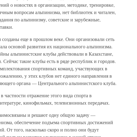
ний о новостях в организации, методике, тренировке,
ичным вопросам альпинизма, нет библиотек и читален,
дания по альпинизму, советские и зарубежные,
тавки.
 созданы еще в прошлом веке. Они организовали сеть
стала основой развития их национального альпинизма.
ойны альпинистские клубы действовали в Казахстане,
 Сейчас такие клубы есть в ряде республик и городов.
омплектования спортивных команд, участвующих в
ожалению, у этих клубов нет единого направления в
ляющего органа — Центрального альпинистского клуба.
 в частности отражение этого вида спорта в
итературе, кинофильмах, телевизионных передачах.
аимосвязаны и решают одну общую задачу —
инизма, обеспечение подъема спортивных достижений
. От того, насколько скоро и полно они будут
ий подъем развития альпинизма в нашей стране.