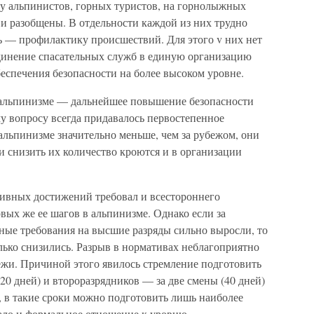
у альпинистов, горных туристов, на горнолыжных
ы и разобщены. В отдельности каждой из них трудно
 — профилактику происшествий. Для этого v них нет
единение спасательных служб в единую организацию
еспечения безопасности на более высоком уровне.
альпинизме — дальнейшее повышение безопасности
му вопросу всегда придавалось первостепенное
альпинизме значительно меньше, чем за рубежом, они
 снизить их количество кроются и в организации
ивных достижений требовал и всестороннего
ых же ее шагов в альпинизме. Однако если за
вные требования на высшие разряды сильно выросли, то
колько снизились. Разрыв в нормативах неблагоприятно
ежи. Причиной этого явилось стремление подготовить
 (20 дней) и второразрядников — за две смены (40 дней)
а, в такие сроки можно подготовить лишь наиболее
ало и формальное отношение к уровню