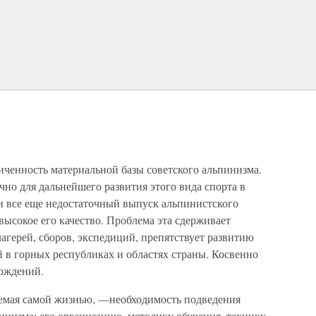
иченность материальной базы советского альпинизма.
но для дальнейшего развития этого вида спорта в
 и все еще недостаточный выпуск альпинистского
высокое его качество. Проблема эта сдерживает
герей, сборов, экспедиций, препятствует развитию
 в горных республиках и областях страны. Косвенно
хождений.
аемая самой жизнью, —необходимость подведения
низма: его организацию, методику обучения, технику,