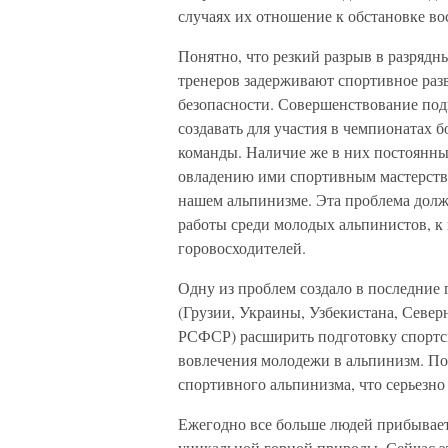
случаях их отношение к обстановке в
Понятно, что резкий разрыв в разряд
тренеров задерживают спортивное раз
безопасности. Совершенствование подг
создавать для участия в чемпионатах б
команды. Наличие же в них постоянн
овладению ими спортивным мастерств
нашем альпинизме. Эта проблема долж
работы среди молодых альпинистов, к
горовосходителей.
Одну из проблем создало в последние
(Грузии, Украины, Узбекистана, Север
РСФСР) расширить подготовку спортсм
вовлечения молодежи в альпинизм. По
спортивного альпинизма, что серьезн
Ежегодно все больше людей прибывает
уникальной горной природы. Сейчас э