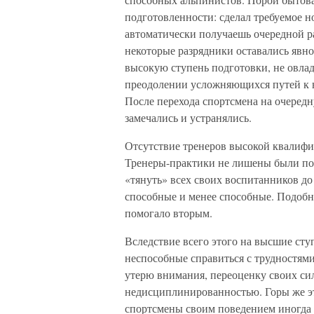
подготовленности: сделал требуемое 
автоматически получаешь очередной ра
некоторые разрядники оставались явн
высокую ступень подготовки, не овла
преодолении усложняющихся путей к 
После перехода спортсмена на очередн
замечались и устранялись.
Отсутствие тренеров высокой квалифи
Тренеры-практики не лишены были по
«тянуть» всех своих воспитанников до
способные и менее способные. Подобно
помогало вторым.
Вследствие всего этого на высшие сту
неспособные справиться с трудностя
утерю внимания, переоценку своих сил
недисциплинированностью. Горы же эт
спортсмены своим поведением иногда 