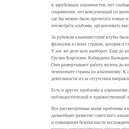
и зарубежных альпинистов, нет сообще
снаряжении, нет консультаций по разл
где бы можно было прочитать новые из
посмотреть альбомы, организовать выс
За рубежом альпинистские клубы были
филиалов в своих странах, которая и 
У нас же дело шло наоборот. Еще до в
Грузии Киргизии, Кабардино-Балкарии.
Они развертывают работу вплоть до к
чемпионате страны по альпинизму. К с
деятельности из-за отсутствия направ
Есть и другие проблемы в альпинизме,
публицистической и художественной л
Все рассмотренные выше проблемы вз
дальнейшее развитие советского альп
и повышения безопасности восхождений
решены, непосредственно зависит общ