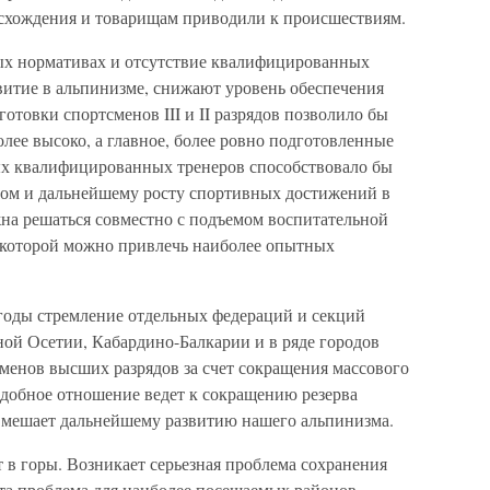
осхождения и товарищам приводили к происшествиям.
ных нормативах и отсутствие квалифицированных
витие в альпинизме, снижают уровень обеспечения
отовки спортсменов III и II разрядов позволило бы
олее высоко, а главное, более ровно подготовленные
ых квалифицированных тренеров способствовало бы
ом и дальнейшему росту спортивных достижений в
на решаться совместно с подъемом воспитательной
 которой можно привлечь наиболее опытных
 годы стремление отдельных федераций и секций
ной Осетии, Кабардино-Балкарии и в ряде городов
енов высших разрядов за счет сокращения массового
добное отношение ведет к сокращению резерва
о мешает дальнейшему развитию нашего альпинизма.
 в горы. Возникает серьезная проблема сохранения
та проблема для наиболее посещаемых районов