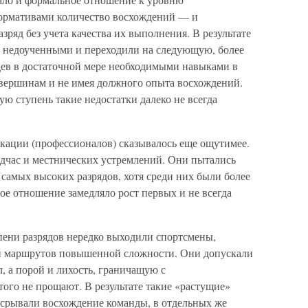
нормативами количество восхождений — и
зряд без учета качества их выполнения. В результате
о недоученными и переходили на следующую, более
дев в достаточной мере необходимыми навыками в
вершинам и не имея должного опыта восхождений.
ую ступень такие недостатки далеко не всегда
кации (профессионалов) сказывалось еще ощутимее.
дчас и местнических устремлений. Они пытались
 самых высоких разрядов, хотя среди них были более
е отношение замедляло рост первых и не всегда
пени разрядов нередко выходили спортсмены,
ми маршрутов повышенной сложности. Они допускали
, а порой и лихость, граничащую с
ого не прощают. В результате такие «растущие»
срывали восхождение команды, в отдельных же