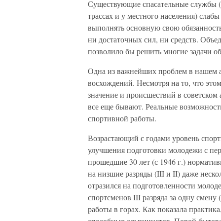
Существующие спасательные службы (
трассах и у местного населения) слаб
выполнять основную свою обязанность
ни достаточных сил, ни средств. Объ
позволило бы решить многие задачи об
Одна из важнейших проблем в нашем 
восхождений. Несмотря на то, что это
значение и происшествий в советском 
все еще бывают. Реальные возможности
спортивной работы.
Возрастающий с годами уровень спорт
улучшения подготовки молодежи с перв
прошедшие 30 лет (с 1946 г.) нормати
на низшие разряды (III и II) даже нес
отразился на подготовленности молод
спортсменов III разряда за одну смену
работы в горах. Как показала практик
способных альпинистов. Порой бытов