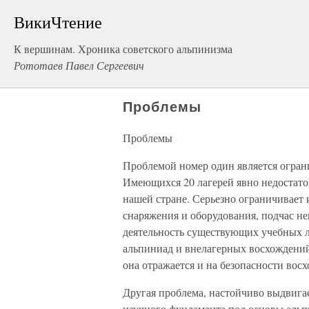
ВикиЧтение
К вершинам. Хроника советского альпинизма
Рототаев Павел Сергеевич
Проблемы
Проблемы
Проблемой номер один является огран
Имеющихся 20 лагерей явно недостаточ
нашей стране. Серьезно ограничивает
снаряжения и оборудования, подчас не
деятельность существующих учебных ла
альпиниад и внелагерных восхождений
она отражается и на безопасности вос
Другая проблема, настойчиво выдвиг
научного фундамента под основы альпи