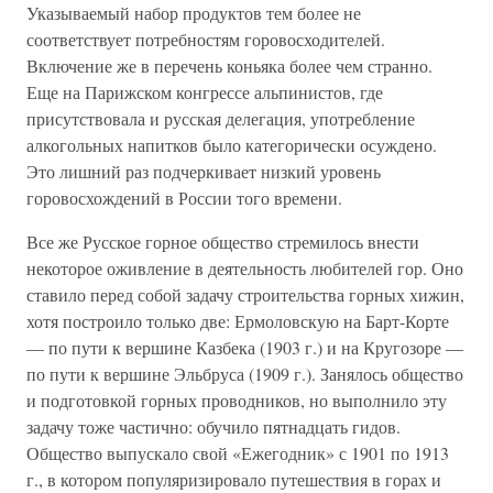
Указываемый набор продуктов тем более не
соответствует потребностям горовосходителей.
Включение же в перечень коньяка более чем странно.
Еще на Парижском конгрессе альпинистов, где
присутствовала и русская делегация, употребление
алкогольных напитков было категорически осуждено.
Это лишний раз подчеркивает низкий уровень
горовосхождений в России того времени.
Все же Русское горное общество стремилось внести
некоторое оживление в деятельность любителей гор. Оно
ставило перед собой задачу строительства горных хижин,
хотя построило только две: Ермоловскую на Барт-Корте
— по пути к вершине Казбека (1903 г.) и на Кругозоре —
по пути к вершине Эльбруса (1909 г.). Занялось общество
и подготовкой горных проводников, но выполнило эту
задачу тоже частично: обучило пятнадцать гидов.
Общество выпускало свой «Ежегодник» с 1901 по 1913
г., в котором популяризировало путешествия в горах и