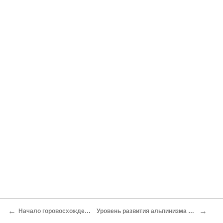
←
→
Начало горовосхождений в России
Уровень развития альпинизма в России к 1914 г.