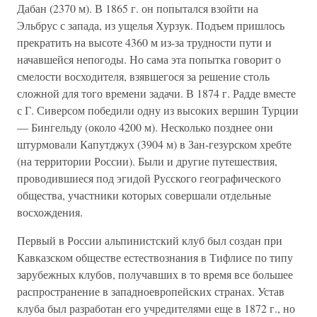
Дабан (2370 м). В 1865 г. он попытался взойти на
Эльбрус с запада, из ущелья Хурзук. Подъем пришлось
прекратить на высоте 4360 м из-за трудности пути и
начавшейся непогоды. Но сама эта попытка говорит о
смелости восходителя, взявшегося за решение столь
сложной для того времени задачи. В 1874 г. Радде вместе
с Г. Сиверсом победили одну из высоких вершин Турции
— Бингельду (около 4200 м). Несколько позднее они
штурмовали Капутджух (3904 м) в Зан-гезурском хребте
(на территории России). Были и другие путешествия,
проводившиеся под эгидой Русского географического
общества, участники которых совершали отдельные
восхождения.
Первый в России альпинистский клуб был создан при
Кавказском обществе естествознания в Тифлисе по типу
зарубежных клубов, получавших в то время все большее
распространение в западноевропейских странах. Устав
клуба был разработан его учредителями еще в 1872 г., но