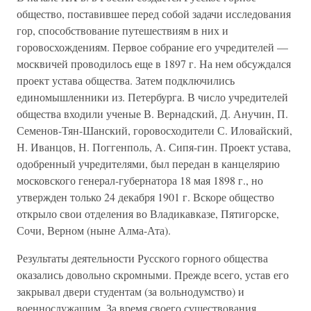
общество, поставившее перед собой задачи исследования
гор, способствование путешествиям в них и
горовосхождениям. Первое собрание его учредителей —
москвичей проводилось еще в 1897 г. На нем обсуждался
проект устава общества. Затем подключились
единомышленники из. Петербурга. В число учредителей
общества входили ученые В. Вернадский, Д. Анучин, П.
Семенов-Тян-Шанский, горовосходители С. Иловайский,
Н. Иванцов, Н. Поггенполь, А. Сипя-гин. Проект устава,
одобренный учредителями, был передан в канцелярию
московского генерал-губернатора 18 мая 1898 г., но
утвержден только 24 декабря 1901 г. Вскоре общество
открыло свои отделения во Владикавказе, Пятигорске,
Сочи, Верном (ныне Алма-Ата).
Результаты деятельности Русского горного общества
оказались довольно скромными. Прежде всего, устав его
закрывал двери студентам (за вольнодумство) и
военнослужащим. За время своего существования