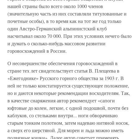
нашей страны было всего около 1000 членов
(значительную часть из них составляли титулованные и
почетные особы), в то время как на тот же год только
один Австро-Германский альпинистский клуб
насчитывал около 70 000. При этих условиях нечего было
и думать о сколько-нибудь массовом развитии
горовосхождений в России.
О несовершенстве обеспечения горовосхождений в
стране тех лет свидетельствует статья В. Плещеева в
«Ежегоднике» Русского горного общества за 1903 г. В
ней не только констатируется существующее положение,
но и даются некоторые рекомендации восходителям. Так,
в качестве снаряжения автор рекомендует «сапоги
юфтовые до колен, легкие, с одной подошвой, почти без
каблуков, со стельками внутри... ноги обворачиваю
старым тонким полотном, затем надеваю нитяной носок,
а сверх его шерстяной. Для морен и льда можно иметь
подвязные кошки». Далее автор советует применять