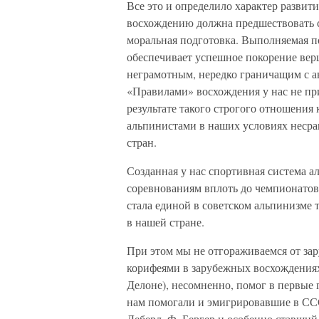
Все это и определило характер разви
восхождению должна предшествовать се
моральная подготовка. Выполняемая 
обеспечивает успешное покорение вер
неграмотным, нередко граничащим с а
«Правилами» восхождения у нас не пр
результате такого строгого отношения
альпинистами в наших условиях несра
стран.
Созданная у нас спортивная система а
соревнованиям вплоть до чемпионатов 
стала единой в советском альпинизме
в нашей стране.
При этом мы не отгораживаемся от з
корифеями в зарубежных восхождениях
Делоне), несомненно, помог в первые 
нам помогали и эмигрировавшие в ССС
Деберл, Ф. Бергер и особенно ставши