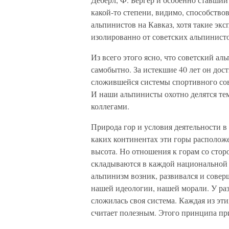
какой-то степени, видимо, способств
альпинистов на Кавказ, хотя такие эк
изолированно от советских альпинисто
Из всего этого ясно, что советский а
самобытно. За истекшие 40 лет он дос
сложившейся системы спортивного сов
И наши альпинисты охотно делятся те
коллегами.
Природа гор и условия деятельности в 
каких континентах эти горы располож
высота. Но отношения к горам со стор
складываются в каждой национальной 
альпинизм возник, развивался и совер
нашей идеологии, нашей морали. У р
сложилась своя система. Каждая из эти
считает полезным. Этого принципа п