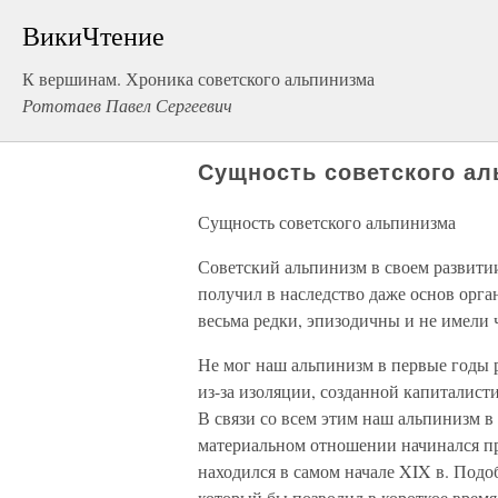
ВикиЧтение
К вершинам. Хроника советского альпинизма
Рототаев Павел Сергеевич
Сущность советского а
Сущность советского альпинизма
Советский альпинизм в своем развитии
получил в наследство даже основ орг
весьма редки, эпизодичны и не имели 
Не мог наш альпинизм в первые годы 
из-за изоляции, созданной капиталист
В связи со всем этим наш альпинизм 
материальном отношении начинался пр
находился в самом начале XIX в. Подо
который бы позволил в короткое время