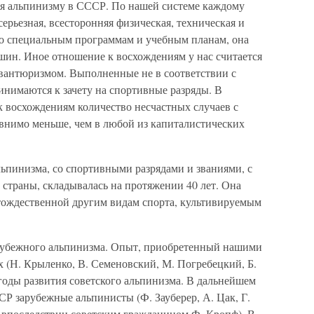
тия альпинизму в СССР. По нашей системе каждому
рьезная, всесторонняя физическая, техническая и
по специальным программам и учебным планам, она
шин. Иное отношение к восхождениям у нас считается
вантюризмом. Выполненные не в соответствии с
инимаются к зачету на спортивные разряды. В
 к восхождениям количество несчастных случаев с
внимо меньше, чем в любой из капиталистических
льпинизма, со спортивными разрядами и званиями, с
страны, складывалась на протяжении 40 лет. Она
 тождественной другим видам спорта, культивируемым
арубежного альпинизма. Опыт, приобретенный нашими
 (Н. Крыленко, В. Семеновский, М. Погребецкий, Б.
годы развития советского альпинизма. В дальнейшем
Р зарубежные альпинисты (Ф. Зауберер, А. Цак, Г.
й впоследствии советским гражданином Ф. Кропф). В