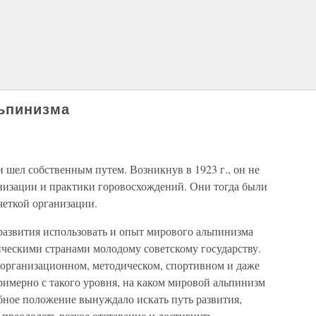
льпинизма
 шел собственным путем. Возникнув в 1923 г., он не
анизации и практики горовосхождений. Они тогда были
четкой организации.
развития использовать и опыт мирового альпинизма
ическими странами молодому советскому государству.
в организационном, методическом, спортивном и даже
имерно с такого уровня, на каком мировой альпинизм
бное положение вынуждало искать путь развития,
 преодолеть резкое отставание и достигнуть