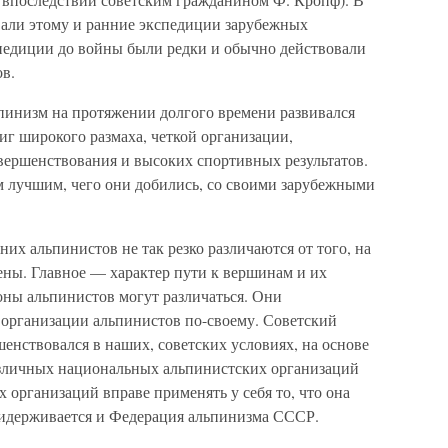
овали этому и ранние экспедиции зарубежных
спедиции до войны были редки и обычно действовали
в.
льпинизм на протяжении долгого времени развивался
тиг широкого размаха, четкой организации,
ершенствования и высоких спортивных результатов.
м лучшим, чего они добились, со своими зарубежными
них альпинистов не так резко различаются от того, на
ены. Главное — характер пути к вершинам и их
оны альпинистов могут различаться. Они
организации альпинистов по-своему. Советский
шенствовался в наших, советских условиях, на основе
азличных национальных альпинистских организаций
х организаций вправе применять у себя то, что она
ридерживается и Федерация альпинизма СССР.