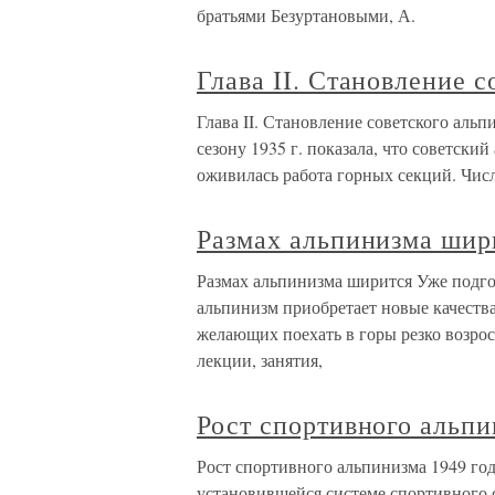
братьями Безуртановыми, А.
Глава II. Становление 
Глава II. Становление советского аль
сезону 1935 г. показала, что советски
оживилась работа горных секций. Чис
Размах альпинизма шир
Размах альпинизма ширится Уже подгото
альпинизм приобретает новые качества
желающих поехать в горы резко возро
лекции, занятия,
Рост спортивного альп
Рост спортивного альпинизма 1949 го
установившейся системе спортивного 