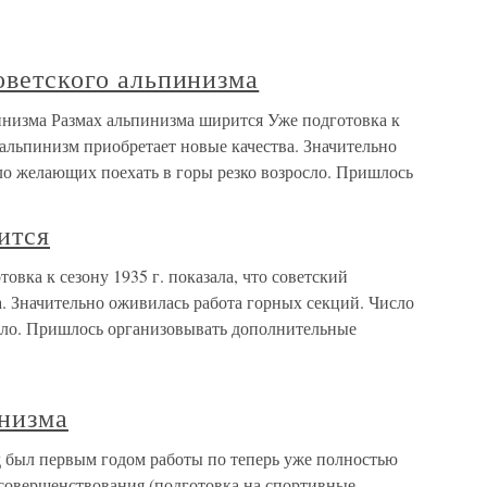
советского альпинизма
пинизма Размах альпинизма ширится Уже подготовка к
й альпинизм приобретает новые качества. Значительно
ло желающих поехать в горы резко возросло. Пришлось
ится
вка к сезону 1935 г. показала, что советский
. Значительно оживилась работа горных секций. Число
сло. Пришлось организовывать дополнительные
инизма
д был первым годом работы по теперь уже полностью
совершенствования (подготовка на спортивные