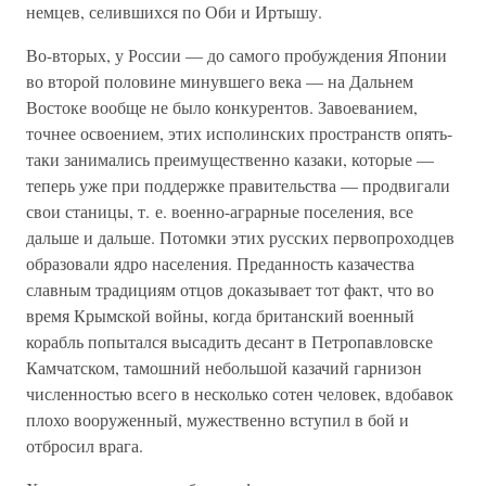
немцев, селившихся по Оби и Иртышу.
Во-вторых, у России — до самого пробуждения Японии
во второй половине минувшего века — на Дальнем
Востоке вообще не было конкурентов. Завоеванием,
точнее освоением, этих исполинских пространств опять-
таки занимались преимущественно казаки, которые —
теперь уже при поддержке правительства — продвигали
свои станицы, т. е. военно-аграрные поселения, все
дальше и дальше. Потомки этих русских первопроходцев
образовали ядро населения. Преданность казачества
славным традициям отцов доказывает тот факт, что во
время Крымской войны, когда британский военный
корабль попытался высадить десант в Петропавловске
Камчатском, тамошний небольшой казачий гарнизон
численностью всего в несколько сотен человек, вдобавок
плохо вооруженный, мужественно вступил в бой и
отбросил врага.