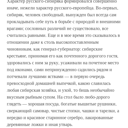
Характер русского-сибиряка формировался совершенно
иначе, нежели характер русского-европейца. Во-первых,
сибиряк, человек свободный, вынужден был всегда сам
прокладывать себе путь в борьбе с природой и внешними
врагами; сословных различий не существовало, все
считались равными. Еще и в мое время это сказывалось в
отношении даже к столь высокопоставленным
чиновникам, как генерал-губернатор: сибирские
крестьяне, принимая его как почтенного дорогого гостя,
здоровались с ним за руку, усаживали на почетное место
под иконами, сами непринужденно садились рядом и
потчевали лучшими яствами — в первую очередь
превосходной домашней выпечкой, какою славилась
любая сибирская хозяйка, и ухой, то бишь необычайно
вкусным рыбным супом. На стол было любо-дорого
глядеть — хорошая посуда, богатые вышитые рушники,
сверкающий самовар, чистые стопки, чашки и тарелки, а
нередко и красивое старинное серебро, лакированные
деревянные ложки и иная утварь.