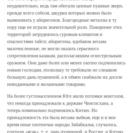
неудивительно, ведь там обитали ценные пушные звери,
прежде всего соболя, шкурки которых можно было
выменивать у аборигенов. Благородные металлы в ту
пору еще не играли значительной роли. Покорение этих
территорий затруднялось суровым климатом и
опасностями тайги; аборигены, вдобавок весьма
малочисленные, не могли оказать серьезного
сопротивления казакам, располагавшим огнестрельным
оружием. Они даже более или менее охотно подчинились
новым господам, поскольку те требовали не слишком
большую дань пушниной, а в обмен снабжали их доселе
невиданными и желанными товарами.
На более густонаселенном Юге жили потомки монголов,
что некогда принадлежали к державе Чингисхана, а
теперь номинально подчинялись Китаю. Но
принадлежность эта была весьма зыбкая, еще и в мое
время иные охотничьи народы Забайкалья, случалось,
платили «ясак», т. е. дань пушниной, и России, и Китаю.