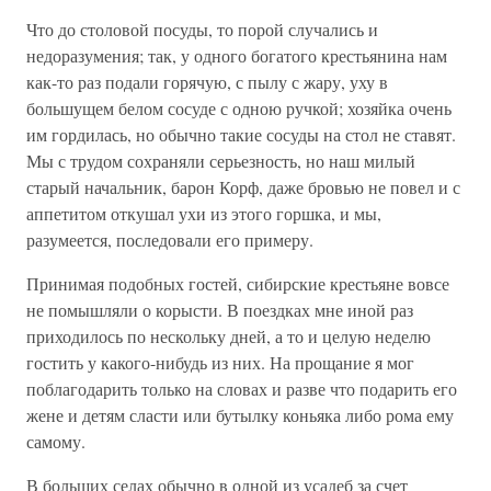
Что до столовой посуды, то порой случались и
недоразумения; так, у одного богатого крестьянина нам
как-то раз подали горячую, с пылу с жару, уху в
большущем белом сосуде с одною ручкой; хозяйка очень
им гордилась, но обычно такие сосуды на стол не ставят.
Мы с трудом сохраняли серьезность, но наш милый
старый начальник, барон Корф, даже бровью не повел и с
аппетитом откушал ухи из этого горшка, и мы,
разумеется, последовали его примеру.
Принимая подобных гостей, сибирские крестьяне вовсе
не помышляли о корысти. В поездках мне иной раз
приходилось по нескольку дней, а то и целую неделю
гостить у какого-нибудь из них. На прощание я мог
поблагодарить только на словах и разве что подарить его
жене и детям сласти или бутылку коньяка либо рома ему
самому.
В больших селах обычно в одной из усадеб за счет