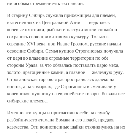
ни особым стремлением к экспансии.
В старину Сибирь служила прибежищем для племен,
вытесненных из Центральной Азии, — ведь здесь
кочевые охотники, рыбаки и пастухи могли спокойно
сохранить свою примитивную культуру. Только в
середине XVI века, при Иване Грозном, русские начали
освоение Сибири. Семья купцов Строгановых получила
от царя во владение огромные территории по обе
стороны Урала, за что обязалась поставлять царю меха,
золото, драгоценные камни, а главное — железную руду.
Строгановская торговля распространялась далеко на
восток, а на ярмарках, где Строгановы выменивали у
кочевников пушнину на европейские товары, бывали все
сибирские племена.
Именно эти купцы и пригласили к себе на службу
разбойничьего атамана Ермака и его людей, предков
казачества. Эти воинственные шайки откликнулись на их