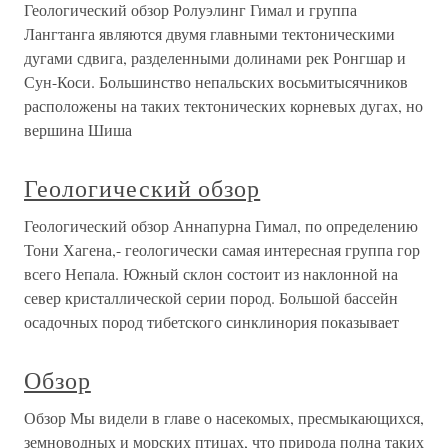
Геологический обзор Ролуэлинг Гимал и группа
Лангтанга являются двумя главными тектоническими
дугами сдвига, разделенными долинами рек Ронгшар и
Сун-Коси. Большинство непальских восьмитысячников
расположены на таких тектонических корневых дугах, но
вершина Шиша
Геологический обзор
Геологический обзор Аннапурна Гимал, по определению
Тони Хагена,- геологически самая интересная группа гор
всего Непала. Южный склон состоит из наклонной на
север кристаллической серии пород. Большой бассейн
осадочных пород тибетского синклинория показывает
Обзор
Обзор Мы видели в главе о насекомых, пресмыкающихся,
земноводных и морских птицах, что природа полна таких