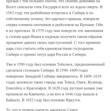
призыв с тем большей охотой, что своими деяниями на
Волге снискали гнев Государя и всех их ждала смерть. В
1563 году эти разбойники вторглись в Сибирь и по
собственному почину, без царского приказа, покорили
сперва племена охотников и рыболовов на Иртыше, Оби
и их притоках. В 1579 году они повергли эти завоевания
к стопам царя Ивана в надежде получить таким образом
прощение давних своих преступлений. С того времени
царь стал считать себя единовластным господином
Сибири и принял титул царя России и Сибири.
Уже в 1590 году был основан Тобольск, предназначенный
сделаться столицею Сибири. В 1590–1609 годах
покорение Западной Сибири завершилось. В 1609–1619
годах заложили такие города, как Томск, Омск, Кузнецк,
Енисейск и Красноярск. В 1628 году русские казаки уже
проникли на Камчатку, а на юге в 1646 году вышли к
Байкалу. В 1652 году был основан Иркутск.
То, что в первую очередь завоевали Север,