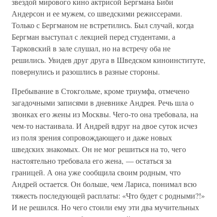
звездой мирового кино актрисой Бергмана Биби
Андерсон и ее мужем, со шведскими режиссерами.
Только с Бергманом не встретились. Был случай, когда
Бергман выступал с лекцией перед студентами, а
Тарковский в зале слушал, но на встречу оба не
решились. Увидев друг друга в Шведском киноинституте,
повернулись и разошлись в разные стороны.
Пребывание в Стокгольме, кроме триумфа, отмечено
загадочными записями в дневнике Андрея. Речь шла о
звонках его жены из Москвы. Чего-то она требовала, на
чем-то настаивала. И Андрей вдруг на двое суток исчез
из поля зрения сопровождающего и даже новых
шведских знакомых. Он не мог решиться на то, чего
настоятельно требовала его жена, — остаться за
границей. А она уже сообщила своим родным, что
Андрей остается. Он больше, чем Лариса, понимал всю
тяжесть последующей расплаты: «Что будет с родными?!»
И не решился. Но чего стоили ему эти два мучительных