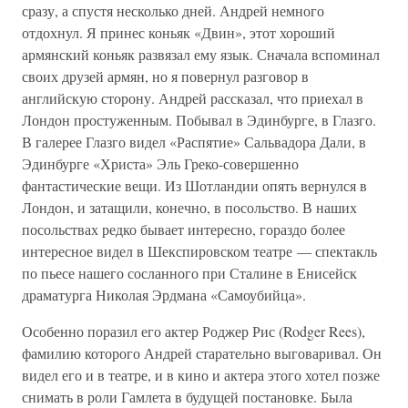
сразу, а спустя несколько дней. Андрей немного
отдохнул. Я принес коньяк «Двин», этот хороший
армянский коньяк развязал ему язык. Сначала вспоминал
своих друзей армян, но я повернул разговор в
английскую сторону. Андрей рассказал, что приехал в
Лондон простуженным. Побывал в Эдинбурге, в Глазго.
В галерее Глазго видел «Распятие» Сальвадора Дали, в
Эдинбурге «Христа» Эль Греко-совершенно
фантастические вещи. Из Шотландии опять вернулся в
Лондон, и затащили, конечно, в посольство. В наших
посольствах редко бывает интересно, гораздо более
интересное видел в Шекспировском театре — спектакль
по пьесе нашего сосланного при Сталине в Енисейск
драматурга Николая Эрдмана «Самоубийца».
Особенно поразил его актер Роджер Рис (Rodger Rees),
фамилию которого Андрей старательно выговаривал. Он
видел его и в театре, и в кино и актера этого хотел позже
снимать в роли Гамлета в будущей постановке. Была