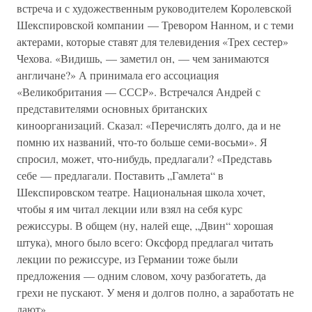
встреча и с художественным руководителем Королевской
Шекспировской компании — Тревором Нанном, и с теми
актерами, которые ставят для телевидения «Трех сестер»
Чехова. «Видишь, — заметил он, — чем занимаются
англичане?» А принимала его ассоциация
«Великобритания — СССР». Встречался Андрей с
представителями основных британских
киноорганизаций. Сказал: «Перечислять долго, да и не
помню их названий, что-то больше семи-восьми». Я
спросил, может, что-нибудь, предлагали? «Представь
себе — предлагали. Поставить „Гамлета“ в
Шекспировском театре. Национальная школа хочет,
чтобы я им читал лекции или взял на себя курс
режиссуры. В общем (ну, налей еще, „Двин“ хорошая
штука), много было всего: Оксфорд предлагал читать
лекции по режиссуре, из Германии тоже были
предложения — одним словом, хочу разбогатеть, да
грехи не пускают. У меня и долгов полно, а заработать не
дают».