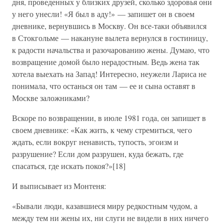
дня, проведенных у близких друзей, сколько здоровья они
у него унесли! «Я был в аду!» — запишет он в своем
дневнике, вернувшись в Москву. Он все-таки объявился
в Стокгольме — накануне вылета вернулся в гостиницу,
к радости начальства и разочарованию жены. Думаю, что
возвращение домой было нерадостным. Ведь жена так
хотела выехать на Запад! Интересно, неужели Лариса не
понимала, что останься он там — ее и сына оставят в
Москве заложниками?
Вскоре по возвращении, в июле 1981 года, он запишет в
своем дневнике: «Как жить, к чему стремиться, чего
ждать, если вокруг ненависть, тупость, эгоизм и
разрушение? Если дом разрушен, куда бежать, где
спасаться, где искать покоя?»[18]
И выписывает из Монтеня:
«Бывали люди, казавшиеся миру редкостным чудом, а
между тем ни жены их, ни слуги не видели в них ничего