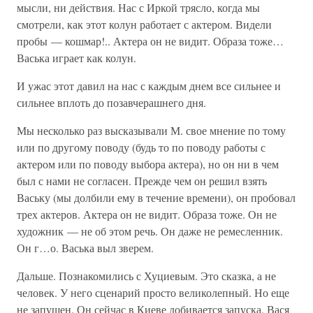
мысли, ни действия. Нас с Иркой трясло, когда мы
смотрели, как этот колун работает с актером. Видели
пробы — кошмар!.. Актера он не видит. Образа тоже…
Васька играет как колун.
И ужас этот давил на нас с каждым днем все сильнее и
сильнее вплоть до позавчерашнего дня.
Мы несколько раз высказывали М. свое мнение по тому
или по другому поводу (будь то по поводу работы с
актером или по поводу выбора актера), но он ни в чем
был с нами не согласен. Прежде чем он решил взять
Ваську (мы долбили ему в течение времени), он пробовал
трех актеров. Актера он не видит. Образа тоже. Он не
художник — не об этом речь. Он даже не ремесленник.
Он г…о. Васька выл зверем.
Дальше. Познакомились с Хуциевым. Это сказка, а не
человек. У него сценарий просто великолепный. Но еще
не запущен. Он сейчас в Киеве добивается запуска. Вася