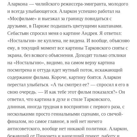
Аларкона — чилийского режиссера-эмигранта, молодого
и всегда улыбающегося. Аларкон успешно работал на
«Мосфильме» и выезжал за границу повидаться с
друзьями, в Париже подышать цветущими каштанами.
Себастьян спросил меня о картине Андрея. Я ответил:
«Ностальгия» не куплена, не видена. И вообще, объясняю
ему, в текущий момент все картины Тарковского сняты с
экрана, без всякого объяснения. Доходят только отклики
на «Ностальгию», видимо, на самом верху картина
посмотрена и оттуда идет мутный поток, искажающий
содержание фильма. Короче, картину боятся. Аларкон
перестал улыбаться. «А ты смотрел ее? — спросил я его в
свою очередь. — И как тебе этот фильм показался?» Он
ответил, что картина в духе и стиле Тарковского,
длинная, иногда трудная в восприятии с первого раза, с
несколькими просто гениальными сценами, со свечой-
финалом, но самое главное, в ней нет ничего
антисоветского, вообще нет никакой политики. Аларкон,
бежавший от Пиночета и нашедший приют, работу и