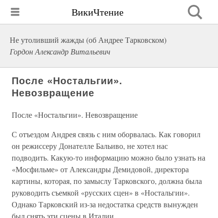
ВикиЧтение
Не утоливший жажды (об Андрее Тарковском)
Гордон Александр Витальевич
После «Ностальгии».
Невозвращение
После «Ностальгии». Невозвращение
С отъездом Андрея связь с ним оборвалась. Как говорил
он режиссеру Донателле Бальиво, не хотел нас
подводить. Какую-то информацию можно было узнать на
«Мосфильме» от Александры Демидовой, директора
картины, которая, по замыслу Тарковского, должна была
руководить съемкой «русских сцен» в «Ностальгии».
Однако Тарковский из-за недостатка средств вынужден
был снять эти сцены в Италии.