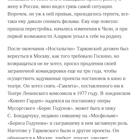
жену в России, явно видел грязь самой ситуации.
Впрочем, он уж к ней привык, приходилось терпеть, все-
таки ему давали снимать фильмы. Ему еще повезло:
пришла перестройка, начались изменения в Чили, и при
первой возможности Аларкон уехал к себе на родину.
После окончания «Ностальгии» Тарковский должен был
вернуться в Москву, как того требовало Госкино, но
возвращаться он не хотел, просил продления своей
заграничной командировки еще на три года, чтобы
осуществить задуманные проекты постановок в кино и
театре. Он хотел снять «Гамлета», поставленного им в
Театре Ленинского комсомола в 1977 году. В лондонском
«Ковент-Гарден» надеялся на постановку оперы
Мусоргского «Борис Годунов», может быть в пику
С. Бондарчуку, недавно снявшему на «Мосфильме»
«Бориса Годунова» и сыгравшему в нем заглавную роль.
Наготове у Тарковского были и другие проекты. Он
обращается в Москву, требует, просит, умоляет