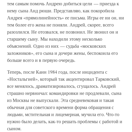
тем самым помочь Андрею добиться цели — приезда к
нему сына Анд рюши. Представляю, как покоробила
Андрея «прямолинейность» ее письма. Игры ее ни он, ни
тем более его жена не поняли. Андрей, скорее, всего
разозлился. Не отозвался, не позвонил. Не звонил он и
старшему сыну. Мы находили этому несколько
объяснений. Одно из них — судьба «московских
заложников», его сына и дочери жены, беспокоила его
больше всего и в первую очередь.
Теперь, после Канн 1984 года, после инцидента с
«Ностальгией», который так акцентировал Тарковский,
все менялось, драматизировалось, сгущалось. Андрей
страшно нервничал: командировки не продлевали, сына
из Москвы не выпускали. Эта средневековая и такая
обычная для советского времени форма обращения с
людьми, мстительная и лицемерная, мучила его. Что-то
нужно было делать, как-то решать проблемы с работой и
сыном.