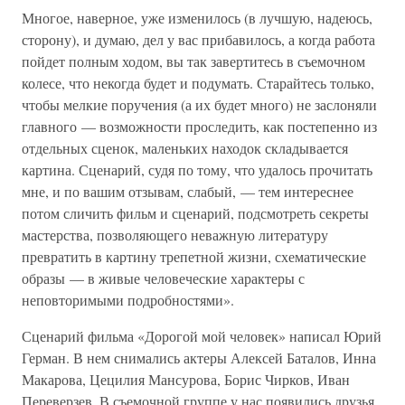
Многое, наверное, уже изменилось (в лучшую, надеюсь,
сторону), и думаю, дел у вас прибавилось, а когда работа
пойдет полным ходом, вы так завертитесь в съемочном
колесе, что некогда будет и подумать. Старайтесь только,
чтобы мелкие поручения (а их будет много) не заслоняли
главного — возможности проследить, как постепенно из
отдельных сценок, маленьких находок складывается
картина. Сценарий, судя по тому, что удалось прочитать
мне, и по вашим отзывам, слабый, — тем интереснее
потом сличить фильм и сценарий, подсмотреть секреты
мастерства, позволяющего неважную литературу
превратить в картину трепетной жизни, схематические
образы — в живые человеческие характеры с
неповторимыми подробностями».
Сценарий фильма «Дорогой мой человек» написал Юрий
Герман. В нем снимались актеры Алексей Баталов, Инна
Макарова, Цецилия Мансурова, Борис Чирков, Иван
Переверзев. В съемочной группе у нас появились друзья