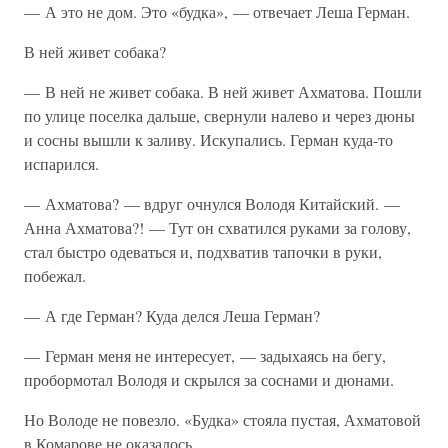
— А это не дом. Это «будка», — отвечает Леша Герман.
В ней живет собака?
— В ней не живет собака. В ней живет Ахматова. Пошли
по улице поселка дальше, свернули налево и через дюны
и сосны вышли к заливу. Искупались. Герман куда-то
испарился.
— Ахматова? — вдруг очнулся Володя Китайский. —
Анна Ахматова?! — Тут он схватился руками за голову,
стал быстро одеваться и, подхватив тапочки в руки,
побежал.
— А где Герман? Куда делся Леша Герман?
— Герман меня не интересует, — задыхаясь на бегу,
пробормотал Володя и скрылся за соснами и дюнами.
Но Володе не повезло. «Будка» стояла пустая, Ахматовой
в Комарове не оказалось.