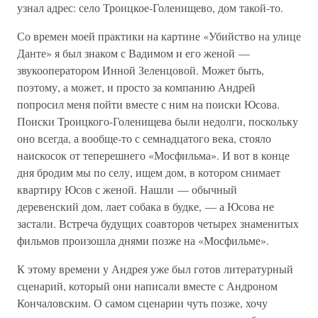
узнал адрес: село Троицкое-Голенищево, дом такой-то.
Со времен моей практики на картине «Убийство на улице
Данте» я был знаком с Вадимом и его женой —
звукооператором Инной Зеленцовой. Может быть,
поэтому, а может, и просто за компанию Андрей
попросил меня пойти вместе с ним на поиски Юсова.
Поиски Троицкого-Голенищева были недолги, поскольку
оно всегда, а вообще-то с семнадцатого века, стояло
наискосок от теперешнего «Мосфильма». И вот в конце
дня бродим мы по селу, ищем дом, в котором снимает
квартиру Юсов с женой. Нашли — обычный
деревенский дом, лает собака в будке, — а Юсова не
застали. Встреча будущих соавторов четырех знаменитых
фильмов произошла днями позже на «Мосфильме».
К этому времени у Андрея уже был готов литературный
сценарий, который они написали вместе с Андроном
Кончаловским. О самом сценарии чуть позже, хочу