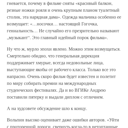
гневается, почему в фильме сняты «красивый балкон,
резные ножки рояля и очень крупным планом туалетный
столик, эта нарядная дама». Одежда мальчика особенно ее
возмущает: «…носочки… настоящий Гогочка,
гениальность… Не случайно его презрительно называют
„музыкант“. Это главный идейный порок фильма».
Ну что ж, мурло эпохи явлено. Можно этим возмущаться.
Смертельно обидно, что генеральная дирекция
поддерживает хмурые, всегда недовольные лица,
выступающие якобы от рабочего класса. Только все это
напрасно. Очень скоро фильм будет известен и полетит
по миру собирать премии на международных
студенческих фестивалях. Да и во ВГИКе Андрею
поставили пятерку и выдали диплом с отличием.
А на худсовете обсуждение шло к концу.
Вольпин высоко оценивает даже ошибки авторов. «Уйти
с проторенной дороги, свернуть когда-то в нетоптанные