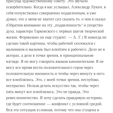
присуща художественному совету. Это звучало
оскорбительно. Когда я вас услышал, Александр Лукич, я
себя почувствовал совершенно подавленным, я уже
думал, что у меня не хватит сил сказать то, о чем я сказал.
(Обратим внимание на эту „подавленность“ и упорство
духа, характера Тарковского с первых шагов творческой
жизни. Формально он еще студент. — А. Г.) Я никогда не
сделаю такой картины, чтобы рабочий сюсюкался с
мальчиком и мальчик был влюблен в рабочего. Дело не в
актерах, а дело в точке зрения, в принципиальном
взгляде. Я не могу говорить языком каноническим. Я не
могу все время вести положительного героя через
положительную внешность и чтобы через минуту в него
все влюблялись. Это, с моей точки зрения, неглубоко,
несерьезно. Нельзя делать искусство так, чтобы через
пять минут все влюблялись. Это не правда. Это
ремесленничество. Я хочу сделать правдивую историю,
где будет соотношение — конфликт с условной средой.
Вся эта ситуация условная, потому что она сгущена в