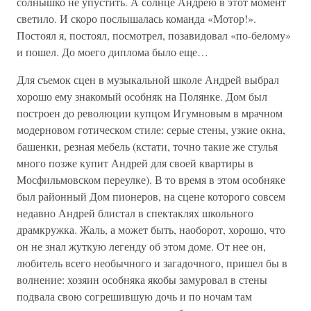
солнышко не упустить. А солнце Андрею в этот момент
светило. И скоро послышалась команда «Мотор!».
Постоял я, постоял, посмотрел, позавидовал «по-белому»
и пошел. До моего диплома было еще…
Для съемок сцен в музыкальной школе Андрей выбрал
хорошо ему знакомый особняк на Полянке. Дом был
построен до революции купцом Игумновым в мрачном
модерновом готическом стиле: серые стены, узкие окна,
башенки, резная мебель (кстати, точно такие же стулья
много позже купит Андрей для своей квартиры в
Мосфильмовском переулке). В то время в этом особняке
был районный Дом пионеров, на сцене которого совсем
недавно Андрей блистал в спектаклях школьного
драмкружка. Жаль, а может быть, наоборот, хорошо, что
он не знал жуткую легенду об этом доме. От нее он,
любитель всего необычного и загадочного, пришел бы в
волнение: хозяин особняка якобы замуровал в стены
подвала свою согрешившую дочь и по ночам там