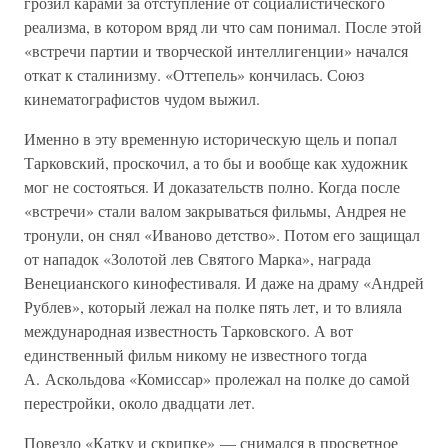
грозил карами за отступление от социалистического
реализма, в котором вряд ли что сам понимал. После этой
«встречи партии и творческой интеллигенции» начался
откат к сталинизму. «Оттепель» кончилась. Союз
кинематографистов чудом выжил.
Именно в эту временную историческую щель и попал
Тарковский, проскочил, а то бы и вообще как художник
мог не состояться. И доказательств полно. Когда после
«встречи» стали валом закрываться фильмы, Андрея не
тронули, он снял «Иваново детство». Потом его защищал
от нападок «Золотой лев Святого Марка», награда
Венецианского кинофестиваля. И даже на драму «Андрей
Рублев», который лежал на полке пять лет, и то влияла
международная известность Тарковского. А вот
единственный фильм никому не известного тогда
А. Аскольдова «Комиссар» пролежал на полке до самой
перестройки, около двадцати лет.
Повезло «Катку и скрипке» — снимался в просветное