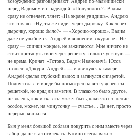
возбужденно разговаривают. Андрей по-мальчишески
перед Вадимом и с надеждой: «Получилось?» Вадим
сразу не отвечает, тянет: «На экране увидишь». Андрею
этого мало. «Ну, ты же видел через дырочку. Как через
дырочку, хорошо было?» — «Хорошо-хорошо». Вадим
даже не улыбнется. Андрей в волнении закуривает. Не
сразу — спички мокрые, не зажигаются. Мне ничего не
стоит протянуть свои через решетку, только чувствую —
не время. Кричат: «Готово, Вадим Иванович!» Юсов
отошел: «Докури, Андрей» — и двинулся к камере.
Андрей сделал глубокий выдох и затянулся сигаретой.
Поднял глаза и вроде бы посмотрел на ветку дерева за
решеткой, но вряд ли заметил. В глазах-то было другое,
не знаешь, как и сказать: может быть, какое-то волнение
особое, может, на минуточку — счастье… Да нет, просто
перерыв кончался.
Был у меня большой соблазн покурить с ним вместе через
забор, да не стал отвлекать. В кино всегда важно