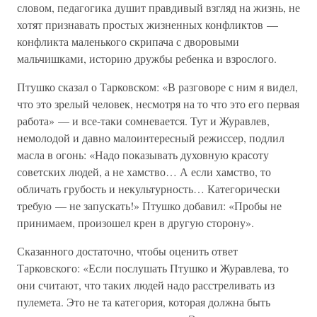
словом, педагогика душит правдивый взгляд на жизнь, не
хотят признавать простых жизненных конфликтов —
конфликта маленького скрипача с дворовыми
мальчишками, историю дружбы ребенка и взрослого.
Птушко сказал о Тарковском: «В разговоре с ним я видел,
что это зрелый человек, несмотря на то что это его первая
работа» — и все-таки сомневается. Тут и Журавлев,
немолодой и давно малоинтересный режиссер, подлил
масла в огонь: «Надо показывать духовную красоту
советских людей, а не хамство… А если хамство, то
обличать грубость и некультурность… Категорически
требую — не запускать!» Птушко добавил: «Пробы не
принимаем, произошел крен в другую сторону».
Сказанного достаточно, чтобы оценить ответ
Тарковского: «Если послушать Птушко и Журавлева, то
они считают, что таких людей надо расстреливать из
пулемета. Это не та категория, которая должна быть