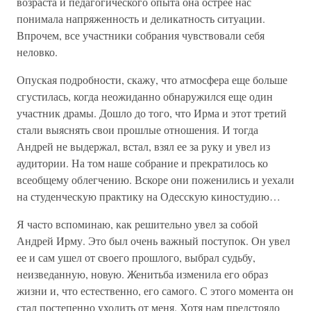
возраста и педагогического опыта она острее нас
понимала напряженность и деликатность ситуации.
Впрочем, все участники собрания чувствовали себя
неловко.
Опуская подробности, скажу, что атмосфера еще больше
сгустилась, когда неожиданно обнаружился еще один
участник драмы. Дошло до того, что Ирма и этот третий
стали выяснять свои прошлые отношения. И тогда
Андрей не выдержал, встал, взял ее за руку и увел из
аудитории. На том наше собрание и прекратилось ко
всеобщему облегчению. Вскоре они поженились и уехали
на студенческую практику на Одесскую киностудию…
Я часто вспоминаю, как решительно увел за собой
Андрей Ирму. Это был очень важный поступок. Он увел
ее и сам ушел от своего прошлого, выбрал судьбу,
неизведанную, новую. Женитьба изменила его образ
жизни и, что естественно, его самого. С этого момента он
стал постепенно уходить от меня. Хотя нам предстояло