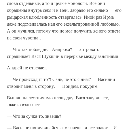
слова отдельные, а то и целые монологи. Все они
обращены внутрь себя и к Ней. Забрало его сильно — его
рыцарская влюбленность отвергалась. Иной раз Ирма
даже подсмеивалась над его экзальтированной любовью.
А он мучился, потому что не мог получить ясного ответа
на свои чувства…
— Что так побледнел, Андрюха? — хитровато
спрашивает Вася Шукшин в перерыве между занятиями.
Андрей не отвечает.
— Чё происходит-то?! Сань, чё это с ним? — Василий
отводит меня в сторону. — Пойдем, покурим.
Вышли на лестничную площадку. Вася закуривает,
тяжело вздыхает.
— Что за сучка-то, знаешь?
— Вась, не придуривайся, сам знаешь, и все знают… И