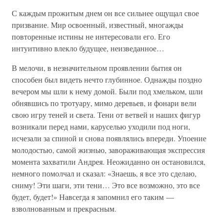
С каждым прожитым днем он все сильнее ощущал свое
призвание. Мир освоенный, известный, многажды
повторенные истины не интересовали его. Его
интуитивно влекло будущее, неизведанное…
В мелочи, в незначительном проявлении бытия он
способен был видеть нечто глубинное. Однажды поздно
вечером мы шли к нему домой. Были под хмельком, шли
обнявшись по тротуару, мимо деревьев, и фонари вели
свою игру теней и света. Тени от ветвей и наших фигур
возникали перед нами, каруселью уходили под ноги,
исчезали за спиной и снова появлялись впереди. Упоение
молодостью, самой жизнью, завораживающая экспрессия
момента захватили Андрея. Неожиданно он остановился,
немного помолчал и сказал: «Знаешь, я все это сделаю,
сниму! Эти шаги, эти тени… Это все возможно, это все
будет, будет!» Навсегда я запомнил его таким —
взволнованным и прекрасным.