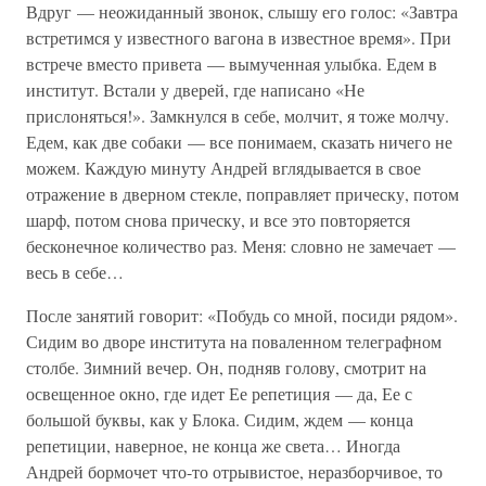
Вдруг — неожиданный звонок, слышу его голос: «Завтра
встретимся у известного вагона в известное время». При
встрече вместо привета — вымученная улыбка. Едем в
институт. Встали у дверей, где написано «Не
прислоняться!». Замкнулся в себе, молчит, я тоже молчу.
Едем, как две собаки — все понимаем, сказать ничего не
можем. Каждую минуту Андрей вглядывается в свое
отражение в дверном стекле, поправляет прическу, потом
шарф, потом снова прическу, и все это повторяется
бесконечное количество раз. Меня: словно не замечает —
весь в себе…
После занятий говорит: «Побудь со мной, посиди рядом».
Сидим во дворе института на поваленном телеграфном
столбе. Зимний вечер. Он, подняв голову, смотрит на
освещенное окно, где идет Ее репетиция — да, Ее с
большой буквы, как у Блока. Сидим, ждем — конца
репетиции, наверное, не конца же света… Иногда
Андрей бормочет что-то отрывистое, неразборчивое, то