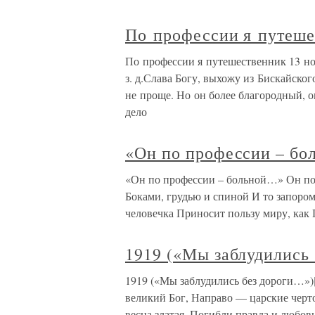
По профессии я путеше
По профессии я путешественник 13 ноя
з. д.Слава Богу, выхожу из Бискайского
не проще. Но он более благородный, о
дело
«Он по профессии – б
«Он по профессии – больной…» Он по
Боками, грудью и спиной И то запором
человечка Приносит пользу миру, как
1919 («Мы заблудились
1919 («Мы заблудились без дороги…»)[
великий Бог, Направо — царские черт
весна златая, Погибли правда и любовь