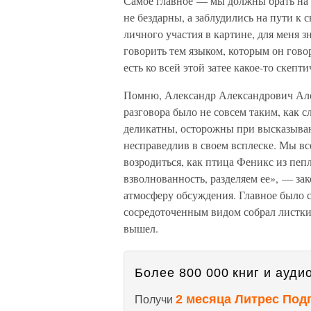
Самое главное — мы должны брать на се
не бездарны, а заблудились на пути к
личного участия в картине, для меня 
говорить тем языком, которым он говор
есть ко всей этой затее какое-то скепт
Помню, Александр Александрович Ало
разговора было не совсем таким, как 
деликатны, осторожны при высказыва
несправедлив в своем всплеске. Мы вс
возродиться, как птица Феникс из пеп
взволнованность, разделяем ее», — за
атмосферу обсуждения. Главное было ск
сосредоточенным видом собрал листки 
вышел.
Более 800 000 книг и аудио
2 месяца Литрес Под
Получи