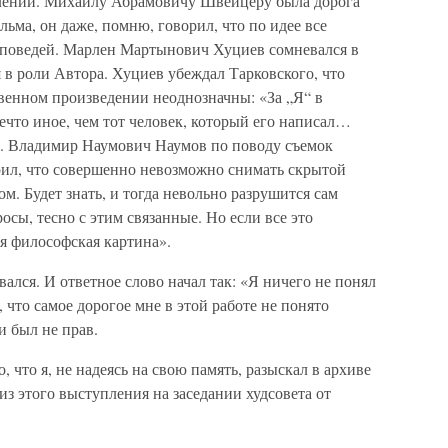
лений. Михаилу Абрамовичу Швейцеру была дорога
ьма, он даже, помню, говорил, что по идее все
исповедей. Марлен Мартынович Хуциев сомневался в
 в роли Автора. Хуциев убеждал Тарковского, что
твенном произведении неоднозначны: «За „Я“ в
что иное, чем тот человек, который его написал…
». Владимир Наумович Наумов по поводу съемок
ил, что совершенно невозможно снимать скрытой
ом. Будет знать, и тогда невольно разрушится сам
осы, тесно с этим связанные. Но если все это
ая философская картина».
ался. И ответное слово начал так: «Я ничего не понял
, что самое дорогое мне в этой работе не понято
и был не прав.
, что я, не надеясь на свою память, разыскал в архиве
 этого выступления на заседании худсовета от