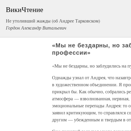
ВикиЧтение
Не утоливший жажды (об Андрее Тарковском)
Гордон Александр Витальевич
«Мы не бездарны, но за
профессии»
«Мы не бездарны, но заблудились на п
Однажды узнал от Андрея, что назавтр
в художественном объединении. Я прон
прикрыл бы. Как обычно, собрались р
атмосфера — взволнованная, нервная,
эмоциональные перепады Андрея: то он
заявил критикующим, то справлялся с
другим — убежденным и твердым в отст