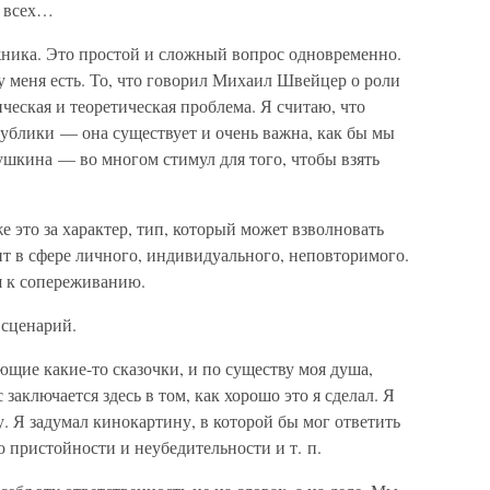
с всех…
ника. Это простой и сложный вопрос одновременно.
у меня есть. То, что говорил Михаил Швейцер о роли
ческая и теоретическая проблема. Я считаю, что
публики — она существует и очень важна, как бы мы
ушкина — во многом стимул для того, чтобы взять
е это за характер, тип, который может взволновать
ит в сфере личного, индивидуального, неповторимого.
ля к сопереживанию.
 сценарий.
щие какие-то сказочки, и по существу моя душа,
 заключается здесь в том, как хорошо это я сделал. Я
у. Я задумал кинокартину, в которой бы мог ответить
о пристойности и неубедительности и т. п.