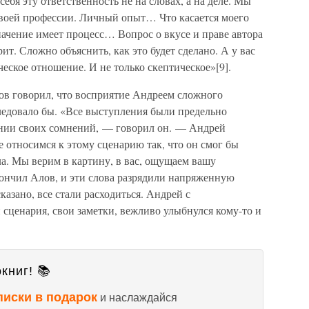
бя эту ответственность не на словах, а на деле. Мы
 своей профессии. Личный опыт… Что касается моего
значение имеет процесс… Вопрос о вкусе и праве автора
ит. Сложно объяснить, как это будет сделано. А у вас
ическое отношение. И не только скептическое»[9].
в говорил, что восприятие Андреем сложного
следовало бы. «Все выступления были предельно
нии своих сомнений, — говорил он. — Андрей
е относимся к этому сценарию так, что он смог бы
ла. Мы верим в картину, в вас, ощущаем вашу
кончил Алов, и эти слова разрядили напряженную
азано, все стали расходиться. Андрей с
сценария, свои заметки, вежливо улыбнулся кому-то и
книг! 📚
писки в подарок
и наслаждайся