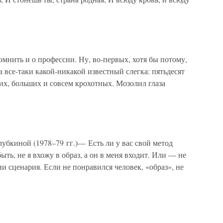
мнить и о профессии. Ну, во-первых, хотя бы потому,
да все-таки какой-никакой известный слегка: пятьдесят
ких, больших и совсем крохотных. Мозолил глаза
убкиной (1978–79 гг.)— Есть ли у вас свой метод
ть, не я вхожу в образ, а он в меня входит. Или — не
и сценария. Если не понравился человек, «образ», не