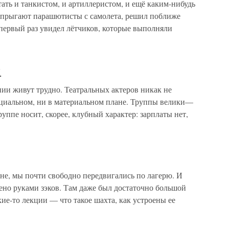
тать и танкистом, и артиллеристом, и ещё каким-нибудь
к прыгают парашютисты с самолета, решил поближе
я первый раз увидел лётчиков, которые выполняли
и
ии живут трудно. Театральных актеров никак не
циальном, ни в материальном плане. Труппы велики—
руппе носит, скорее, клубный характер: зарплаты нет,
не, мы почти свободно передвигались по лагерю. И
ено руками зэков. Там даже был достаточно большой
кие-то лекции — что такое шахта, как устроены ее