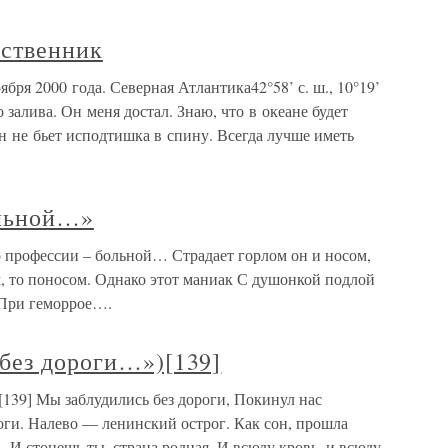
ственник
бря 2000 года. Северная Атлантика42°58’ с. ш., 10°19’
 залива. Он меня достал. Знаю, что в океане будет
н не бьет исподтишка в спину. Всегда лучше иметь
ольной…»
 профессии – больной… Страдает горлом он и носом,
, то поносом. Однако этот маниак С душонкой подлой
 При геморрое….
 без дороги…»)[139]
139] Мы заблудились без дороги, Покинул нас
оги. Налево — ленинский острог. Как сон, прошла
, И стонешь ты, страна родная, И всюду кровь, и всюду