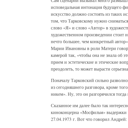
Сам сценарий вызывал много размыш
исповедальная интонация будущего фил
искусство должно состоять из таких 
том, что Тарковскому нужно сниматься
слово «Я» и слово «Автор» в художес
художественном произведении стоит не
нечто большее, чем конкретный автор
Марии Ивановны в роли Матери говор
камерой так, «чтобы она не знала об эт
прием и эстетические и этические вопр
преодолеть, то может вырасти серьезн
Поначалу Тарковский сильно разволнов
из сегодняшнего разговора, кроме того
никем». Ну, это он разгорячился тогда 
Сказанное им далее было так интересно
киноконцерна «Мосфильм» выдержки из
27.04.1973 г. Вот что говорил Андрей: