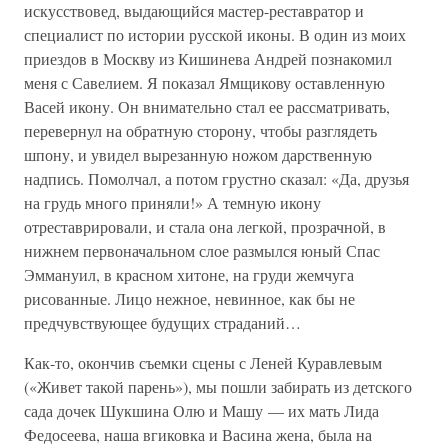
искусствовед, выдающийся мастер-реставратор и
специалист по истории русской иконы. В один из моих
приездов в Москву из Кишинева Андрей познакомил
меня с Савелием. Я показал Ямщикову оставленную
Васей икону. Он внимательно стал ее рассматривать,
перевернул на обратную сторону, чтобы разглядеть
шпону, и увидел вырезанную ножом дарственную
надпись. Помолчал, а потом грустно сказал: «Да, друзья
на грудь много приняли!» А темную икону
отреставрировали, и стала она легкой, прозрачной, в
нижнем первоначальном слое размылся юный Спас
Эммануил, в красном хитоне, на груди жемчуга
рисованные. Лицо нежное, невинное, как бы не
предчувствующее будущих страданий…
Как-то, окончив съемки сцены с Леней Куравлевым
(«Живет такой парень»), мы пошли забирать из детского
сада дочек Шукшина Олю и Машу — их мать Лида
Федосеева, наша вгиковка и Васина жена, была на