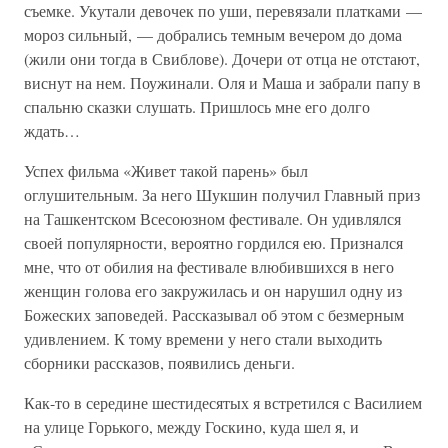
съемке. Укутали девочек по уши, перевязали платками —
мороз сильный, — добрались темным вечером до дома
(жили они тогда в Свиблове). Дочери от отца не отстают,
виснут на нем. Поужинали. Оля и Маша и забрали папу в
спальню сказки слушать. Пришлось мне его долго
ждать…
Успех фильма «Живет такой парень» был
оглушительным. За него Шукшин получил Главный приз
на Ташкентском Всесоюзном фестивале. Он удивлялся
своей популярности, вероятно гордился ею. Признался
мне, что от обилия на фестивале влюбившихся в него
женщин голова его закружилась и он нарушил одну из
Божеских заповедей. Рассказывал об этом с безмерным
удивлением. К тому времени у него стали выходить
сборники рассказов, появились деньги.
Как-то в середине шестидесятых я встретился с Василием
на улице Горького, между Госкино, куда шел я, и