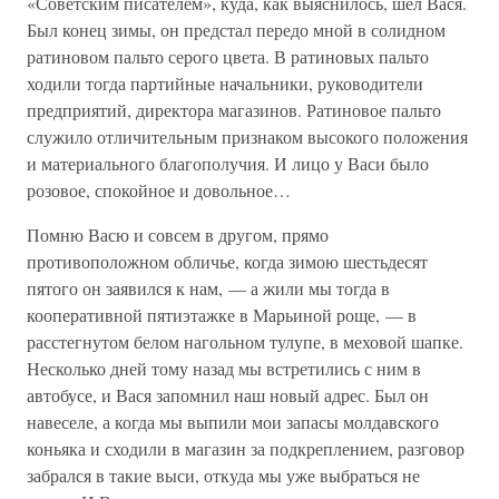
«Советским писателем», куда, как выяснилось, шел Вася.
Был конец зимы, он предстал передо мной в солидном
ратиновом пальто серого цвета. В ратиновых пальто
ходили тогда партийные начальники, руководители
предприятий, директора магазинов. Ратиновое пальто
служило отличительным признаком высокого положения
и материального благополучия. И лицо у Васи было
розовое, спокойное и довольное…
Помню Васю и совсем в другом, прямо
противоположном обличье, когда зимою шестьдесят
пятого он заявился к нам, — а жили мы тогда в
кооперативной пятиэтажке в Марьиной роще, — в
расстегнутом белом нагольном тулупе, в меховой шапке.
Несколько дней тому назад мы встретились с ним в
автобусе, и Вася запомнил наш новый адрес. Был он
навеселе, а когда мы выпили мои запасы молдавского
коньяка и сходили в магазин за подкреплением, разговор
забрался в такие выси, откуда мы уже выбраться не