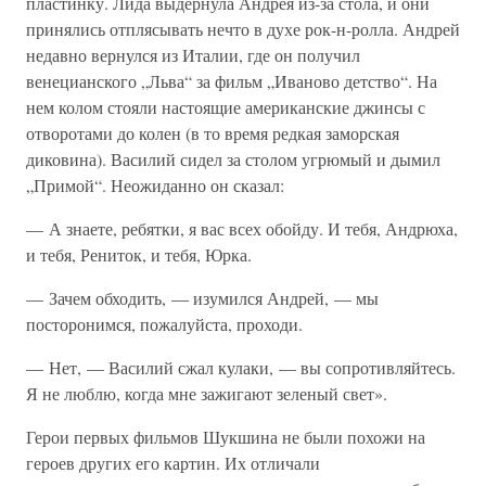
пластинку. Лида выдернула Андрея из-за стола, и они
принялись отплясывать нечто в духе рок-н-ролла. Андрей
недавно вернулся из Италии, где он получил
венецианского „Льва“ за фильм „Иваново детство“. На
нем колом стояли настоящие американские джинсы с
отворотами до колен (в то время редкая заморская
диковина). Василий сидел за столом угрюмый и дымил
„Примой“. Неожиданно он сказал:
— А знаете, ребятки, я вас всех обойду. И тебя, Андрюха,
и тебя, Рениток, и тебя, Юрка.
— Зачем обходить, — изумился Андрей, — мы
посторонимся, пожалуйста, проходи.
— Нет, — Василий сжал кулаки, — вы сопротивляйтесь.
Я не люблю, когда мне зажигают зеленый свет».
Герои первых фильмов Шукшина не были похожи на
героев других его картин. Их отличали