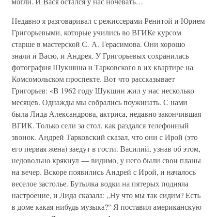
могли. И Вася остался у нас ночевать…
Недавно я разговаривал с режиссерами Ренитой и Юрием
Григорьевыми, которые учились во ВГИКе курсом
старше в мастерской С. А. Герасимова. Они хорошо
знали и Васю, и Андрея. У Григорьевых сохранилась
фотография Шукшина и Тарковского в их квартире на
Комсомольском проспекте. Вот что рассказывает
Григорьев: «В 1962 году Шукшин жил у нас несколько
месяцев. Однажды мы собрались поужинать. С нами
была Лида Александрова, актриса, недавно закончившая
ВГИК. Только сели за стол, как раздался телефонный
звонок. Андрей Тарковский сказал, что они с Ирой (это
его первая жена) заедут в гости. Василий, узнав об этом,
недовольно крякнул — видимо, у него были свои планы
на вечер. Вскоре появились Андрей с Ирой, и началось
веселое застолье. Бутылка водки на пятерых подняла
настроение, и Лида сказала: „Ну что мы так сидим? Есть
в доме какая-нибудь музыка?“ Я поставил американскую