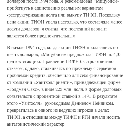
долларов после 1994 года. Я рекомендовал «Мицубиси»
прибегнуть к единственно реальным вариантам
-реструктуризации долга или выкупу ТИФН. Поскольку
цена акции ТИФН упала настолько, что составляла менее
десяти долларов, я считал, что последний вариант
является более предпочтительным.
В начале 1994 года, когда акции ТИФН продавались по
шесть долларов, «Мицубиси» предложила ТИФН по 4,35
центов за акцию. Правление ТИФН быстро ответило
отказом, однако, сталкиваясь по-прежнему с серьезной
проблемой кредита, обеспечило для себя финансирование
от компании «Уайтхолл риэлти», принадлежащей фирме
«Голдман Сакс», в виде 225 млн. долл. в форме долговых
обязательств с процентной ставкой в 14%. В результате
этого «Уайтхолл», руководимая Дэниелом Нейдиком,
превратилась в одного из ведущих игроков в делах
ТИФН, а отношения между ТИФН и РГИ начали носить
антагонистический характер.