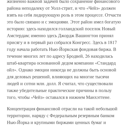
жизненно важной задачей было сохранение финансового
района неподалеку от Уолл-стрит, и что «Чейз» должен
взять на себя лидирующую роль в этом процессе. Отчасти
это было связано и с эмоциями. Этот район имел богатую
историю: здесь находился голландский поселок Новый
Амстердам; именно здесь Джордж Вашингтон принял
присягу и в первый раз собрался Конгресс. Здесь в 1817
году начала работать Нью-Йоркская фондовая биржа. В
течение многих лет по адресу Бродвей, 26 находилась
штаб-квартира основанной дедом компании «Стандард
ойл». Однако эмоции никогда не должны быть основой
для деловых решений, влияющих на многие тысячи
людей и сотни млн. долл. Я считал, что существовали
также убедительные практические причины в пользу
того, чтобы «Чейз» оставался в нижнем Манхэттене.
Концентрация финансовой отрасли на такой небольшой
территории, наряду с Федеральным резервным банком
Нью-Йорка и крупными биржами ценных бумаг и