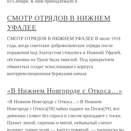
из Сибири. К ним принадлежали и
СМОТР ОТРЯДОВ В НИЖНЕМ
УФАЛЕЕ
СМОТР ОТРЯДОВ В НИЖНЕМ УФАЛЕЕ В июле 1918
года, когда советские добровольческие отряды после
поражения под Златоустом стекались в Нижний Уфалей,
обстановка на Урале была тяжелой. Под прикрытием
обманутых солдат чехословацкого корпуса
контрреволюционная буржуазия начала
«В Нижнем Новгороде с Откоса…»
«В Нижнем Новгороде с Откоса…» В Нижнем
Новгороде с Откоса[58] чайки падают на Пески[59], все
девчонки гуляют без спроса и совсем пропадают с тоски.
Пахнет липой, сиренью и мятой, небывалый слепит
колорит, парни ходят — картуз помятый, — папироска во