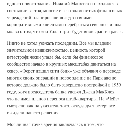
одного нового здания. Нижний Манхэттен находился в
состоянии застоя, многие из его знаменитых финансовых
учреждений планировали вслед за своими
корпоративными клиентами перебраться севернее, и шла
молва о том, что «на Уолл-стрит будет вновь расти трава».
Никто не хотел уезжать последним. Все мы владели
значительной недвижимостью, ценность которой
катастрофически упала бы, если бы финансовое
сообщество начало в крупных масштабах двигаться на
север. «Ферст нэшнл сити бэнк» уже объявил о переводе
многих своих операций в новое здание на Парк авеню,
которое должно было быть завершено постройкой в 1959
году, хотя председатель банка уверял Джека МакКлоя,
что не имел планов переноса штаб-квартиры. На «Чейз»
смотрели как на указатель того, откуда дует ветер: все
ожидали нашего решения.
Моя личная точка зрения заключалась в том, что