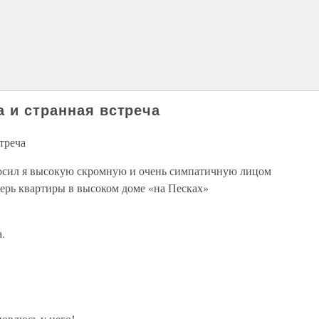
а и странная встреча
треча
сил я высокую скромную и очень симпатичную лицом
рь квартиры в высоком доме «на Песках»
а.
новлюсь у него!