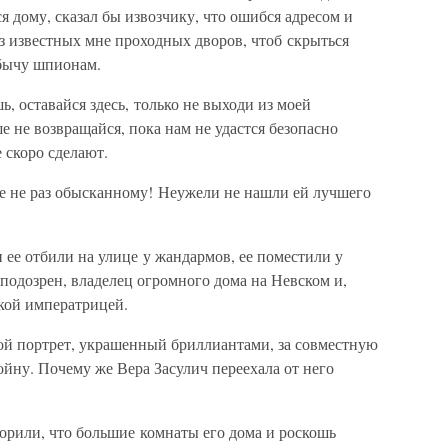
 дому, сказал бы извозчику, что ошибся адресом и
из известных мне проходных дворов, чтоб скрыться
добычу шпионам.
, оставайся здесь, только не выходи из моей
е не возвращайся, пока нам не удастся безопасно
е скоро сделают.
же не раз обысканному! Неужели не нашли ей лучшего
 ее отбили на улице у жандармов, ее поместили у
подозрен, владелец огромного дома на Невском и,
ской императрицей.
й портрет, украшенный бриллиантами, за совместную
ойну. Почему же Вера Засулич переехала от него
орили, что большие комнаты его дома и роскошь