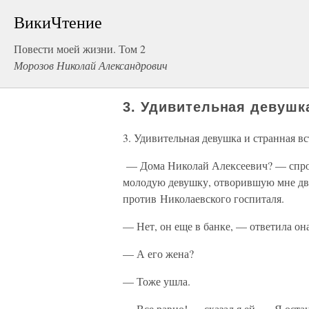
ВикиЧтение
Повести моей жизни. Том 2
Морозов Николай Александрович
3. Удивительная девушк
3. Удивительная девушка и странная вс
— Дома Николай Алексеевич? — спро
молодую девушку, отворившую мне две
против Николаевского госпиталя.
— Нет, он еще в банке, — ответила он
— А его жена?
— Тоже ушла.
— Все равно! — сказал я ей. — Я оста