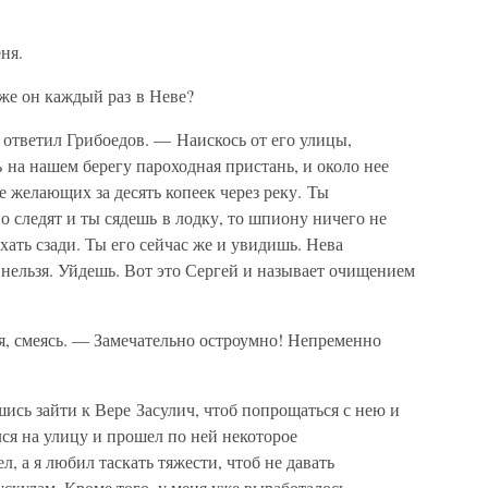
еня.
же он каждый раз в Неве?
 ответил Грибоедов. — Наискось от его улицы,
 на нашем берегу пароходная пристань, и около нее
 желающих за десять копеек через реку. Ты
о следят и ты сядешь в лодку, то шпиону ничего не
ехать сзади. Ты его сейчас же и увидишь. Нева
я нельзя. Уйдешь. Вот это Сергей и называет очищением
я, смеясь. — Замечательно остроумно! Непременно
шись зайти к Вере Засулич, чтоб попрощаться с нею и
лся на улицу и прошел по ней некоторое
л, а я любил таскать тяжести, чтоб не давать
ускулам. Кроме того, у меня уже выработалось