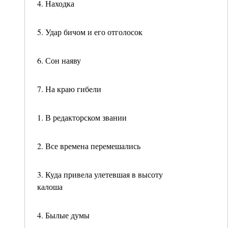
4. Находка
5. Удар бичом и его отголосок
6. Сон наяву
7. На краю гибели
1. В редакторском звании
2. Все времена перемешались
3. Куда привела улетевшая в высоту
калоша
4. Былые думы