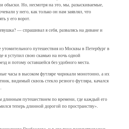
ли обыски. Но, несмотря на это, мы, разыскиваемые,
чевали у него, как только он нам заявлял, что
ть у его ворот.
евушка? — спрашивал я себя, развалясь на диване и
е утомительного путешествия из Москвы в Петербург в
где я уступил свою скамью на ночь одной
езд и потому оставшейся без удобного места.
нные часы в высоком футляре чирикали монотонно, а их
тник, видимый сквозь стекло резного футляра, качался
..
м длинным путешествием по времени, где каждый его
томился теперь длинной дорогой по пространству».
 вошедшего Грибоедова, и в его тоне почувствовалось