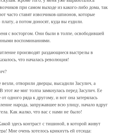
звозчиков при самом выходе из какого-либо дома, так
орот часто ставят извозчиков-шпионов, которые
 плату, а потом доносят, куда вы ездили.
еня с восторгом. Они были в толпе, освободившей
женными воспоминаниями.
чатление производят раздающиеся выстрелы в
азалось, что началась революция!
лич?
е везли, отворили дверцы, высадили Засулич, а
В этот же миг толпа замкнулась перед Засулич. Ее
 от одного ряда к другому, и вот она затерялась
пление народа, запружавшее всю улицу, начало вдруг
ела. Как жалко, что вас с нами не было!
Какой здесь контраст с тишиной, в которой живут
ера! Мне очень хотелось крикнуть ей отсюда: