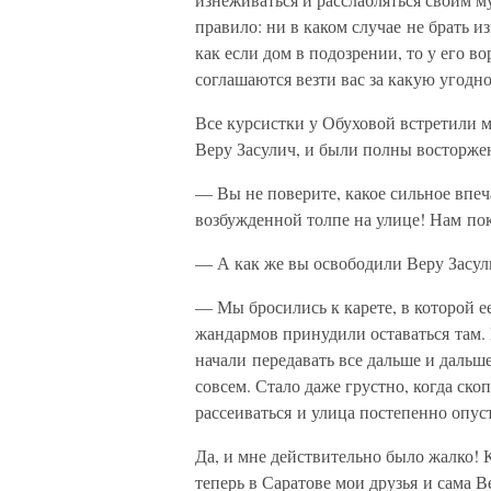
правило: ни в каком случае не брать и
как если дом в подозрении, то у его в
соглашаются везти вас за какую угодно
Все курсистки у Обуховой встретили м
Веру Засулич, и были полны востор
— Вы не поверите, какое сильное впе
возбужденной толпе на улице! Нам пок
— А как же вы освободили Веру Засу
— Мы бросились к карете, в которой е
жандармов принудили оставаться там. 
начали передавать все дальше и дальше
совсем. Стало даже грустно, когда ско
рассеиваться и улица постепенно опуст
Да, и мне действительно было жалко! 
теперь в Саратове мои друзья и сама В