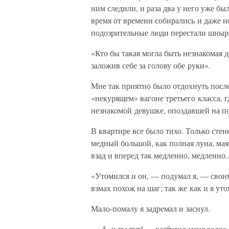
ним следили, и раза два у него уже бы
время от времени собирались и даже но
подозрительные люди перестали шныря
«Кто бы такая могла быть незнакомая д
заложив себе за голову обе руки».
Мне так приятно было отдохнуть посл
«некурящем» вагоне третьего класса, 
незнакомой девушке, опоздавшей на по
В квартире все было тихо. Только сте
медный большой, как полная луна, мая
взад и вперед так медленно, медленно.
«Утомился и он, — подумал я, — свои
взмах похож на шаг; так же как и я у
Мало-помалу я задремал и заснул.
— А, и ты тут! — разбудил меня голос