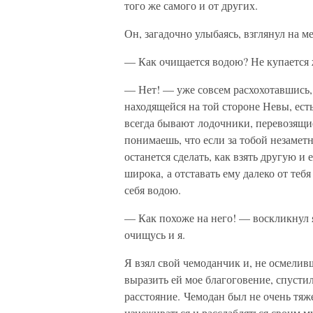
того же самого и от других.
Он, загадочно улыбаясь, взглянул на м
— Как очищается водою? Не купается 
— Нет! — уже совсем расхохотавшись,
находящейся на той стороне Невы, есть
всегда бывают лодочники, перевозящие
понимаешь, что если за тобой незаметн
останется сделать, как взять другую и 
широка, а отставать ему далеко от теб
себя водою.
— Как похоже на него! — воскликнул 
очищусь и я.
Я взял свой чемоданчик и, не осмелив
выразить ей мое благоговение, спусти
расстояние. Чемодан был не очень тяже
изнеживаться и расслабляться своим м