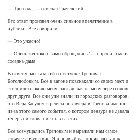
— Три года, — отвечал Грачевский.
Его ответ произвел очень сильное впечатление в
публике. Все говорили:
— Это ужасно!
— Очень жестоко с вами обращались? — спросила меня
соседка-дама.
В ответ я рассказал ей о поступке Трепова с
Боголюбовым. Все в вагоне повскакали со своих мест и
столпились около меня, заглядывая на меня через головы
друг друга. Все они уже знали из городских разговоров,
что Вера Засулич стреляла позавчера в Трепова именно
из-за этого самого события, о котором цензура не давала
теперь ни слова писать в газетах.
Все возмущались Треповым и выражали нам самое
горячее сочувствие. Я в первый раз понял здесь, как