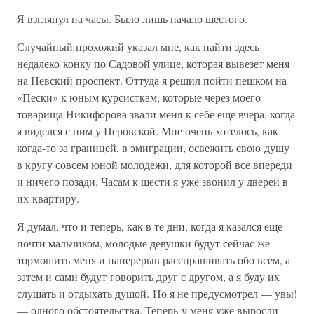
Я взглянул на часы. Было лишь начало шестого.
Случайный прохожий указал мне, как найти здесь
недалеко конку по Садовой улице, которая вывезет меня
на Невский проспект. Оттуда я решил пойти пешком на
«Пески» к юным курсисткам, которые через моего
товарища Никифорова звали меня к себе еще вчера, когда
я виделся с ним у Перовской. Мне очень хотелось, как
когда-то за границей, в эмиграции, освежить свою душу
в кругу совсем юной молодежи, для которой все впереди
и ничего позади. Часам к шести я уже звонил у дверей в
их квартиру.
Я думал, что и теперь, как в те дни, когда я казался еще
почти мальчиком, молодые девушки будут сейчас же
тормошить меня и наперерыв расспрашивать обо всем, а
затем и сами будут говорить друг с другом, а я буду их
слушать и отдыхать душой. Но я не предусмотрел — увы!
— одного обстоятельства. Теперь у меня уже выросли