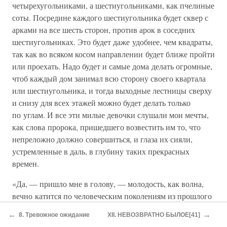
четырехугольниками, а шестиугольниками, как пчелиные
соты. Посредине каждого шестиугольника будет сквер с
арками на все шесть сторон, против арок в соседних
шестиугольниках. Это будет даже удобнее, чем квадраты,
так как во всяком косом направлении будет ближе пройти
или проехать. Надо будет и самые дома делать огромные,
чтоб каждый дом занимал всю сторону своего квартала
или шестиугольника, и тогда выходные лестницы сверху
и снизу для всех этажей можно будет делать только
по углам. И все эти милые девочки слушали мои мечты,
как слова пророка, пришедшего возвестить им то, что
непреложно должно совершиться, и глаза их сияли,
устремленные в даль, в глубину таких прекрасных
времен.
«Да, — пришло мне в голову, — молодость, как волна,
вечно катится по человеческим поколениям из прошлого
в будущее, и эта волна никогда не спадает и не
←
→
8. Тревожное ожидание
XII. НЕВОЗВРАТНО БЫЛОЕ[41]
выравнивается, всегда одна и та же, хотя и несется через