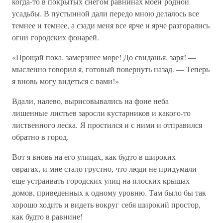
когда-то в покрытых снегом равнинах моей родной
усадьбы. В пустынной дали передо мною делалось все
темнее и темнее, а сзади меня все ярче и ярче разгорались
огни городских фонарей.
«Прощай пока, замерзшее море! До свиданья, заря! —
мысленно говорил я, готовый повернуть назад. — Теперь
я вновь могу видеться с вами!»
Вдали, налево, вырисовывались на фоне неба
лишенные листьев заросли кустарников и какого-то
лиственного леска. Я простился и с ними и отправился
обратно в город.
Вот я вновь на его улицах, как будто в широких
оврагах, и мне стало грустно, что люди не придумали
еще устраивать городских улиц на плоских крышах
домов, приведенных к одному уровню. Там было бы так
хорошо ходить и видеть вокруг себя широкий простор,
как будто в равнине!