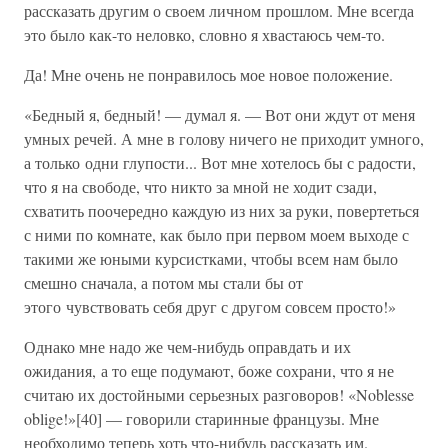
рассказать другим о своем личном прошлом. Мне всегда
это было как-то неловко, словно я хвастаюсь чем-то.
Да! Мне очень не понравилось мое новое положение.
«Бедный я, бедный! — думал я. — Вот они ждут от меня
умных речей. А мне в голову ничего не приходит умного,
а только одни глупости... Вот мне хотелось бы с радости,
что я на свободе, что никто за мной не ходит сзади,
схватить поочередно каждую из них за руки, повертеться
с ними по комнате, как было при первом моем выходе с
такими же юными курсистками, чтобы всем нам было
смешно сначала, а потом мы стали бы от
этого чувствовать себя друг с другом совсем просто!»
Однако мне надо же чем-нибудь оправдать и их
ожидания, а то еще подумают, боже сохрани, что я не
считаю их достойными серьезных разговоров! «Noblesse
oblige!»[40] — говорили старинные французы. Мне
необходимо теперь хоть что-нибудь рассказать им.