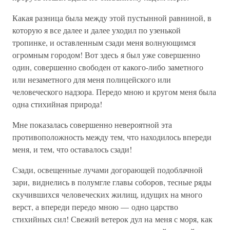
Какая разница была между этой пустынной равниной, в
которую я все далее и далее уходил по узенькой
тропинке, и оставленным сзади меня волнующимся
огромным городом! Вот здесь я был уже совершенно
один, совершенно свободен от какого-либо заметного
или незаметного для меня полицейского или
человеческого надзора. Передо мною и кругом меня была
одна стихийная природа!
Мне показалась совершенно невероятной эта
противоположность между тем, что находилось впереди
меня, и тем, что оставалось сзади!
Сзади, освещенные лучами догорающей подоблачной
зари, виднелись в полумгле главы соборов, тесные ряды
скучившихся человеческих жилищ, идущих на много
верст, а впереди передо мною — одно царство
стихийных сил! Свежий ветерок дул на меня с моря, как