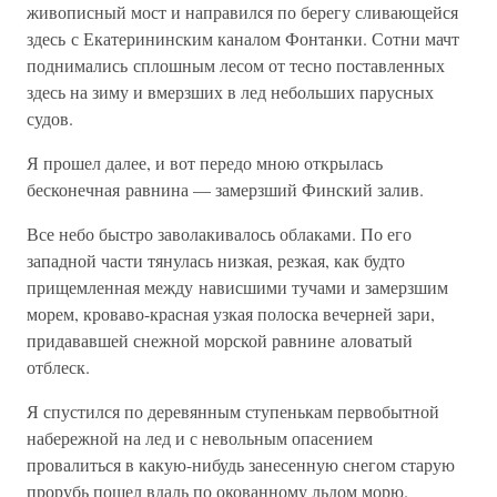
живописный мост и направился по берегу сливающейся
здесь с Екатерининским каналом Фонтанки. Сотни мачт
поднимались сплошным лесом от тесно поставленных
здесь на зиму и вмерзших в лед небольших парусных
судов.
Я прошел далее, и вот передо мною открылась
бесконечная равнина — замерзший Финский залив.
Все небо быстро заволакивалось облаками. По его
западной части тянулась низкая, резкая, как будто
прищемленная между нависшими тучами и замерзшим
морем, кроваво-красная узкая полоска вечерней зари,
придававшей снежной морской равнине аловатый
отблеск.
Я спустился по деревянным ступенькам первобытной
набережной на лед и с невольным опасением
провалиться в какую-нибудь занесенную снегом старую
прорубь пошел вдаль по окованному льдом морю.