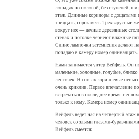
лошадях по пологой, без ступеней, ши
этаж. Длинные коридоры с дощатыми п
тридцать, сорок мест. Трехъярусные ж
вокруг нее — дачные деревянные столи
стенах и потолке чернеют влажные пя
Синие лампочки затемнения делают на
попадаю в камеру номер одиннадцать.
Нами занимается унтер Вейфель. Он по
маленькие, холодные, голубые, близко 
ленточек. На ногах коричневые невысо
очень криклив. Первое впечатление по
встречаться в последнее время, неплох
только к нему. Камера номер одиннадц
Вейфель ведет нас на четвертый этаж 
человек со злыми глазами-буравчиками
Вейфель смеется: