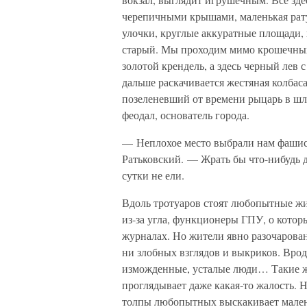
черепичными крышами, маленькая рат
улочки, круглые аккуратные площади, и
старый. Мы проходим мимо крошечных
золотой крендель, а здесь черный лев
дальше раскачивается жестяная колба
позеленевший от времени рыцарь в шле
феодал, основатель города.
— Неплохое место выбрали нам фаши
Ратьковский. — Жрать бы что-нибудь д
сутки не ели.
Вдоль тротуаров стоят любопытные жи
из-за угла, функционеры ГПУ, о котор
журналах. Но жители явно разочарован
ни злобных взглядов и выкриков. Врод
изможденные, усталые люди… Такие ж
проглядывает даже какая-то жалость. 
толпы любопытных выскакивает малень