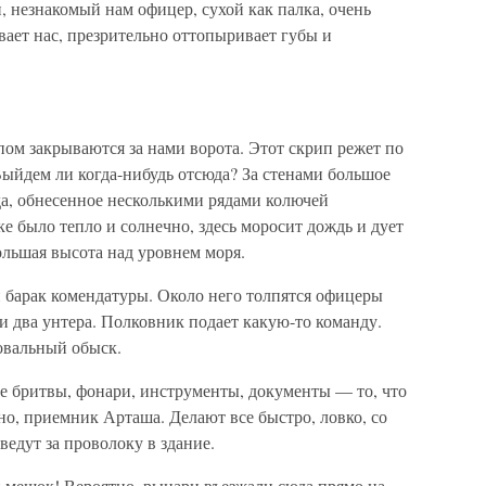
 незнакомый нам офицер, сухой как палка, очень
вает нас, презрительно оттопыривает губы и
ом закрываются за нами ворота. Этот скрип режет по
ыйдем ли когда-нибудь отсюда? За стенами большое
а, обнесенное несколькими рядами колючей
е было тепло и солнечно, здесь моросит дождь и дует
льшая высота над уровнем моря.
 барак комендатуры. Около него толпятся офицеры
и два унтера. Полковник подает какую-то команду.
овальный обыск.
 бритвы, фонари, инструменты, документы — то, что
но, приемник Арташа. Делают все быстро, ловко, со
ведут за проволоку в здание.
й мешок! Вероятно, рыцари въезжали сюда прямо на