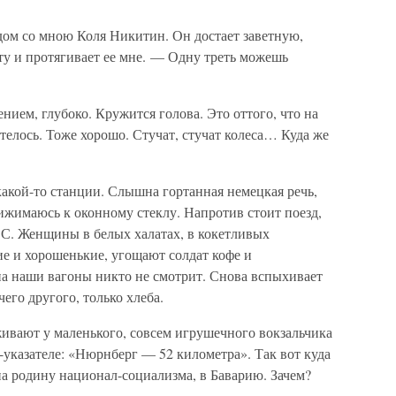
ом со мною Коля Никитин. Он достает заветную,
ту и протягивает ее мне. — Одну треть можешь
ением, глубоко. Кружится голова. Это оттого, что на
телось. Тоже хорошо. Стучат, стучат колеса… Куда же
 какой-то станции. Слышна гортанная немецкая речь,
ижимаюсь к оконному стеклу. Напротив стоит поезд,
С. Женщины в белых халатах, в кокетливых
е и хорошенькие, угощают солдат кофе и
а наши вагоны никто не смотрит. Снова вспыхивает
его другого, только хлеба.
живают у маленького, совсем игрушечного вокзальчика
-указателе: «Нюрнберг — 52 километра». Так вот куда
 на родину национал-социализма, в Баварию. Зачем?