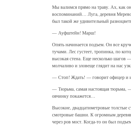
Мы валимся прямо на траву. Ах, как о
воспоминаний… Луга, деревня Мерево, 
был такой же удивительный разноцве
— Ауфштейн! Марш!
Опять начинается подъем. Он все круч
тучами. Лес густеет, тропинка, по кот
высокая стена. Еще несколько шагов 
молчаливо и зловеще глядит на нас у
— Стоп! Ждать! — говорит офицер и и
— Тюрьма, самая настоящая тюрьма, —
овчинку покажется…
Высокие, двадцатиметровые толстые с
смотровые башни. К огромным деревя
через ров мост. Когда-то он был подъ