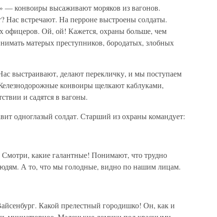
» — конвоиры высаживают моряков из вагонов.
т? Нас встречают. На перроне выстроены солдаты.
 офицеров. Ой, ой! Кажется, охраны больше, чем
нимать матерых преступников, бородатых, злобных
Нас выстраивают, делают перекличку, и мы поступаем
 Железнодорожные конвоиры щелкают каблуками,
ствии и садятся в вагоны.
вит одноглазый солдат. Старший из охраны командует:
 Смотри, какие галантные! Понимают, что трудно
дям. А то, что мы голодные, видно по нашим лицам.
айсенбург. Какой прелестный городишко! Он, как и
есь миниатюрное. Маленькие домики под красными