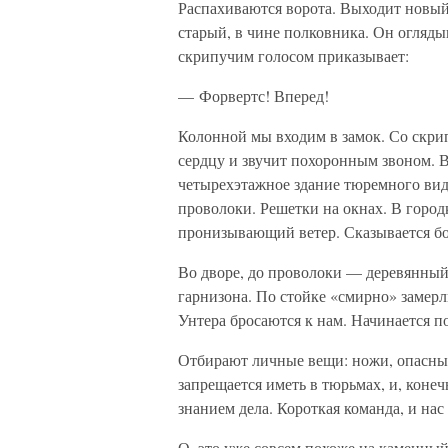
Распахиваются ворота. Выходит новый,
старый, в чине полковника. Он огляды
скрипучим голосом приказывает:
— Форвертс! Вперед!
Колонной мы входим в замок. Со скрип
сердцу и звучит похоронным звоном. В
четырехэтажное здание тюремного вид
проволоки. Решетки на окнах. В городк
пронизывающий ветер. Сказывается бо
Во дворе, до проволоки — деревянный
гарнизона. По стойке «смирно» замерл
Унтера бросаются к нам. Начинается п
Отбирают личные вещи: ножи, опасные
запрещается иметь в тюрьмах, и, конеч
знанием дела. Короткая команда, и нас 
О, это уже совсем похоже на каменны