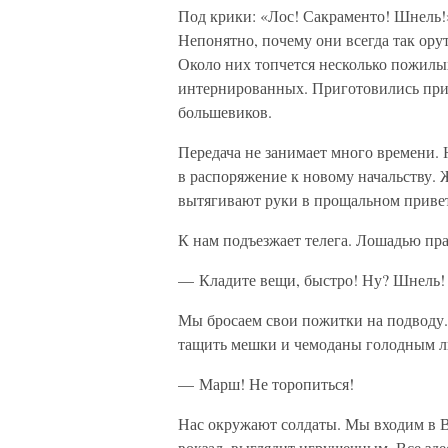
Под крики: «Лос! Сакраменто! Шнель!
Непонятно, почему они всегда так ору
Около них топчется несколько пожилых
интернированных. Приготовились при
большевиков.
Передача не занимает много времени. 
в распоряжение к новому начальству.
вытягивают руки в прощальном привет
К нам подъезжает телега. Лошадью пра
— Кладите вещи, быстро! Ну? Шнель!
Мы бросаем свои пожитки на подводу.
тащить мешки и чемоданы голодным лю
— Марш! Не торопиться!
Нас окружают солдаты. Мы входим в В
вокзал, выглядит игрушечным. Все зд