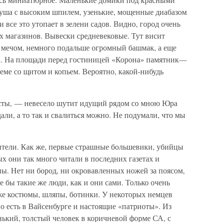
уша с высоким шпилем, узенькие, мощенные диабазом
 все это утопает в зелени садов. Видно, город очень
 магазинов. Вывески средневековые. Тут висит
 с мечом, немного подальше огромный башмак, а еще
са. На площади перед гостиницей «Корона» памятник—
ме со щитом и копьем. Вероятно, какой-нибудь
сты, — невесело шутит идущий рядом со мною Юра
али, а то так и свалиться можно. Не подумали, что мы
тели. Как же, первые страшные большевики, убийцы
ых они так много читали в последних газетах и
ы. Нет ни бород, ни окровавленных ножей за поясом,
е бы такие же люди, как и они сами. Только очень
е костюмы, шляпы, ботинки. У некоторых немцев
Но есть в Вайсенбурге и настоящие «патриоты». Из
кий, толстый человек в коричневой форме СА, с