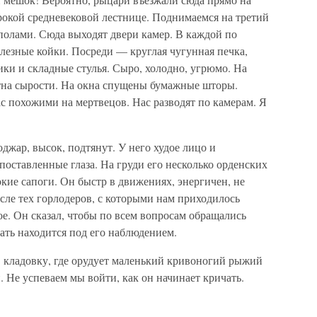
рокой средневековой лестнице. Поднимаемся на третий
олами. Сюда выходят двери камер. В каждой по
елезные койки. Посреди — круглая чугунная печка,
ки и складные стулья. Сыро, холодно, угрюмо. На
тна сырости. На окна спущены бумажные шторы.
с похожими на мертвецов. Нас разводят по камерам. Я
джар, высок, подтянут. У него худое лицо и
поставленные глаза. На груди его несколько орденских
кие сапоги. Он быстр в движениях, энергичен, не
сле тех горлодеров, с которыми нам приходилось
ое. Он сказал, чтобы по всем вопросам обращались
ать находится под его наблюдением.
в кладовку, где орудует маленький кривоногий рыжий
. Не успеваем мы войти, как он начинает кричать.