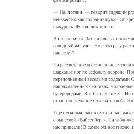
— На, потяни, — говорит сидящий ряд
неизвестно как сохранившуюся сигаре
выкурить. Желающих много.
Вот счастье-то! Затягиваюсь с наслажд
голодный желудок. Но есть сразу расхо
нас везут?
На рассвете поезд останавливается на
шарканье ног по асфальту перрона. Пр
переполненный веселыми солдатами С
накрахмаленных чепчиках, молоденьки
бутербродами. Вот бы нам тоже… Но н
страстное желание пожевать хлеба. Нич
Еще несколько часов пути, и нас выса
с вывеской «Вайсенбург». На табличке
нас привезли! В самое осиное гнездо,