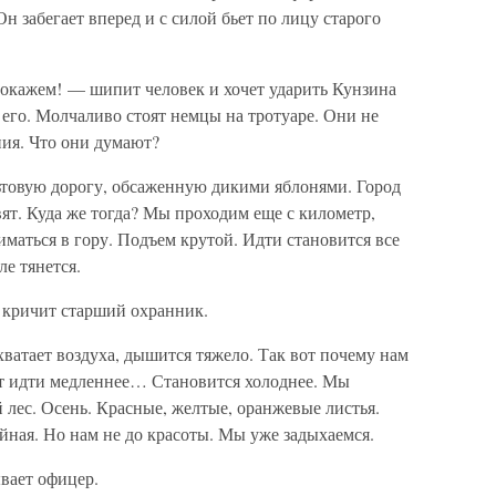
н забегает вперед и с силой бьет по лицу старого
окажем! — шипит человек и хочет ударить Кунзина
 его. Молчаливо стоят немцы на тротуаре. Они не
ия. Что они думают?
товую дорогу, обсаженную дикими яблонями. Город
авят. Куда же тогда? Мы проходим еще с километр,
маться в гору. Подъем крутой. Идти становится все
ле тянется.
 кричит старший охранник.
хватает воздуха, дышится тяжело. Так вот почему нам
т идти медленнее… Становится холоднее. Мы
 лес. Осень. Красные, желтые, оранжевые листья.
йная. Но нам не до красоты. Мы уже задыхаемся.
вает офицер.