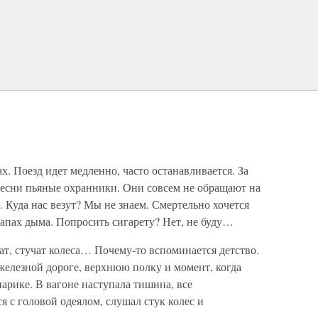
. Поезд идет медленно, часто останавливается. За
песни пьяные охранники. Они совсем не обращают на
. Куда нас везут? Мы не знаем. Смертельно хочется
запах дыма. Попросить сигарету? Нет, не буду…
ат, стучат колеса… Почему-то вспоминается детство.
железной дороге, верхнюю полку и момент, когда
арике. В вагоне наступала тишина, все
ся с головой одеялом, слушал стук колес и