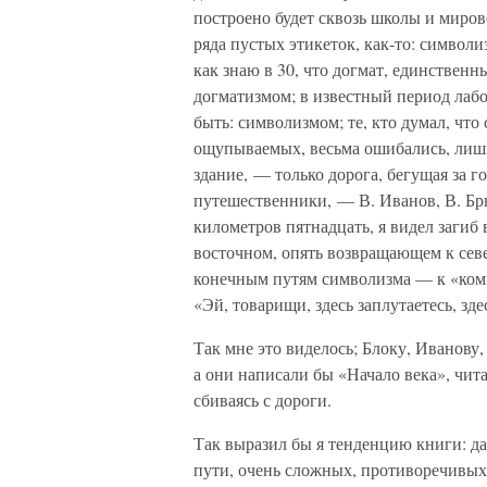
построено будет сквозь школы и миров
ряда пустых этикеток, как-то: символиз
как знаю в 30, что догмат, единственн
догматизмом; в известный период лабо
быть: символизмом; те, кто думал, что
ощупываемых, весьма ошибались, лишь
здание, — только дорога, бегущая за г
путешественники, — В. Иванов, В. Брю
километров пятнадцать, я видел загиб 
восточном, опять возвращающем к север
конечным путям символизма — к «комм
«Эй, товарищи, здесь заплутаетесь, зде
Так мне это виделось; Блоку, Иванову, 
а они написали бы «Начало века», чит
сбиваясь с дороги.
Так выразил бы я тенденцию книги: да
пути, очень сложных, противоречивых