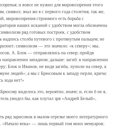
оззренья; и вовсе не нужно для мировоззрения этого
м, символ; знал же я с первого года столетия, так же,
ый, мировоззрения строимого есть борьба с
ратория наших исканий с удобством могла обозначена
 символизм ряд готовых построек, с удобством
 надпись столба путевого с протянутым пальцем; не
оризонт; символизм — это значило: «к северу»; мы,
сов, А. Блок — отправлялись на север; пройдя
в направлении западном; дальше: загиб: в направлении
у; Блок и Иванов, не видя загиба, лупили на север, к
уне людей»; а мы с Брюсовым к западу перли, крича:
сь хода нет!»
Брюсову виделось это, вероятно, иначе; и, если б не я,
атель увидел бы, как плутал зря «Андрей Белый»,
ть ряд зарисовок в малом отрезке моего литературного
. «Начало века» — лишь первый том моих мемуаров;