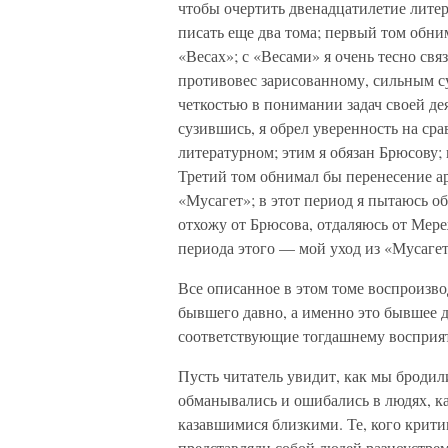
чтобы очертить двенадцатилетие лите
писать еще два тома; первый том обн
«Весах»; с «Весами» я очень тесно связ
противовес зарисованному, сильным с
четкостью в понимании задач своей де
сузившись, я обрел уверенность на сра
литературном; этим я обязан Брюсову;
Третий том обнимал бы перенесение ар
«Мусагет»; в этот период я пытаюсь 
отхожу от Брюсова, отдаляюсь от Мер
периода этого — мой уход из «Мусагета
Все описанное в этом томе воспроизво
бывшего давно, а именно это бывшее д
соответствующие тогдашнему восприя
Пусть читатель увидит, как мы бродил
обманывались и ошибались в людях, ка
казавшимися близкими. Те, кого крити
представляли собой людей разноустре