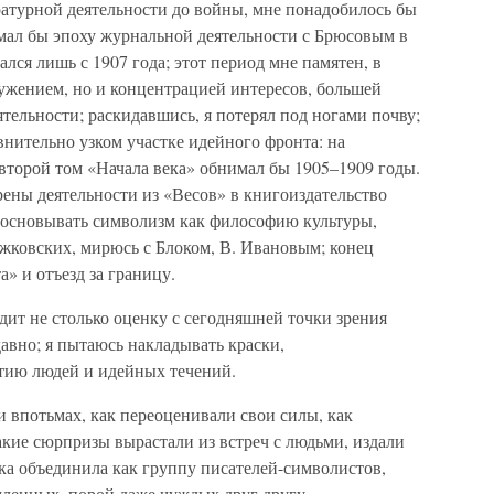
ратурной деятельности до войны, мне понадобилось бы
имал бы эпоху журнальной деятельности с Брюсовым в
ался лишь с 1907 года; этот период мне памятен, в
ужением, но и концентрацией интересов, большей
ятельности; раскидавшись, я потерял под ногами почву;
внительно узком участке идейного фронта: на
 второй том «Начала века» обнимал бы 1905–1909 годы.
ены деятельности из «Весов» в книгоиздательство
обосновывать символизм как философию культуры,
ежковских, мирюсь с Блоком, В. Ивановым; конец
» и отъезд за границу.
дит не столько оценку с сегодняшней точки зрения
авно; я пытаюсь накладывать краски,
тию людей и идейных течений.
и впотьмах, как переоценивали свои силы, как
кие сюрпризы вырастали из встреч с людьми, издали
ка объединила как группу писателей-символистов,
мленных, порой даже чуждых друг другу.