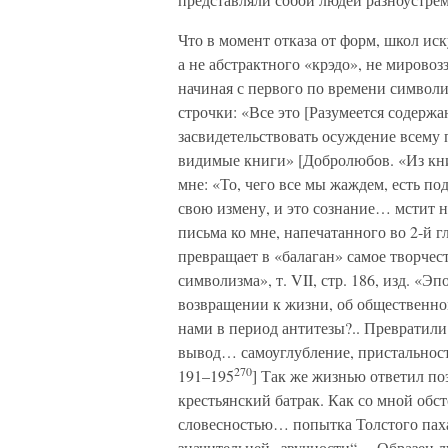
Что в момент отказа от форм, школ ис
а не абстрактного «крэдо», не мировоз
начиная с первого по времени символ
строчки: «Все это [Разумеется содерж
засвидетельствовать осуждение всему
видимые книги» [Добролюбов. «Из кн
мне: «То, чего все мы жаждем, есть п
свою измену, и это сознание… мстит
письма ко мне, напечатанного во 2-й г
превращает в «балаган» самое творчес
символизма», т. VII, стр. 186, изд. «
возвращении к жизни, об общественном
нами в период антитезы?.. Преврати
вывод… самоуглубление, пристальнос
270
191–195
] Так же жизнью ответил по
крестьянский батрак. Как со мной обс
словесностью… попытка Толстого паха
значительней „звучности“… Образец 