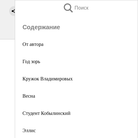
Поиск
Содержание
От автора
Год зорь
Кружок Владимировых
Весна
Студент Кобылинский
Эллис