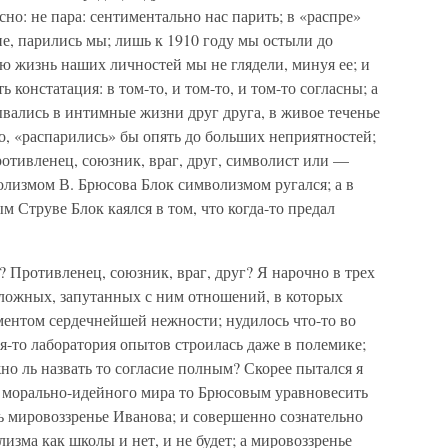
но: не пара: сентиментально нас парить; в «распре»
ие, парились мы; лишь к 1910 году мы остыли до
ю жизнь наших личностей мы не глядели, минуя ее; и
ь констатация: в том-то, и том-то, и том-то согласны; а
ывались в интимные жизни друг друга, в живое теченье
но, «распарились» бы опять до больших неприятностей;
ротивленец, союзник, враг, друг, символист или —
олизмом В. Брюсова Блок символизмом ругался; а в
 Струве Блок каялся в том, что когда-то предал
? Противленец, союзник, враг, друг? Я нарочно в трех
сложных, запутанных с ним отношений, в которых
ментом сердечнейшей нежности; нудилось что-то во
-то лаборатория опытов строилась даже в полемике;
но ль назвать то согласие полным? Скорее пытался я
 морально-идейного мира то Брюсовым уравновесить
ь мировоззренье Иванова; и совершенно сознательно
лизма как школы и нет, и не будет; а мировоззренье