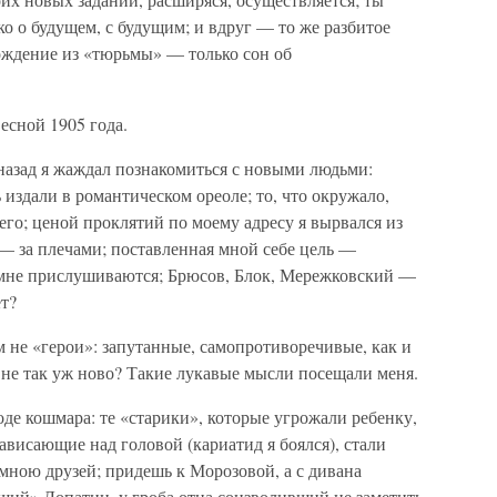
о о будущем, с будущим; и вдруг — то же разбитое
бождение из «тюрьмы» — только сон об
есной 1905 года.
 назад я жаждал познакомиться с новыми людьми:
издали в романтическом ореоле; то, что окружало,
оего; ценой проклятий по моему адресу я вырвался из
— за плечами; поставленная мной себе цель —
о мне прислушиваются; Брюсов, Блок, Мережковский —
ет?
 не «герои»: запутанные, самопротиворечивые, как и
ое не так уж ново? Такие лукавые мысли посещали меня.
оде кошмара: те «старики», которые угрожали ребенку,
ависающие над головой (кариатид я боялся), стали
мною друзей; придешь к Морозовой, а с дивана
ший» Лопатин, у гроба отца соизволивший не заметить