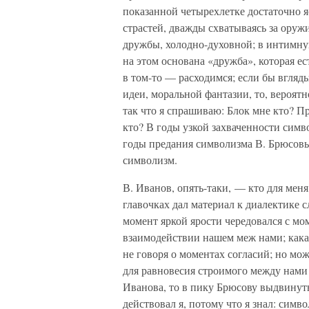
показанной четырехлетке достаточно яс
страстей, дважды схватываясь за оруж
дружбы, холодно-духовной; в интимну
на этом основана «дружба», которая ест
в том-то — расходимся; если бы вгляд
идеи, моральной фантазии, то, вероят
так что я спрашиваю: Блок мне кто? П
кто? В годы узкой захваченности симв
годы предания символизма В. Брюсовым
символизм.
В. Иванов, опять-таки, — кто для меня
главочках дал материал к диалектике 
момент яркой ярости чередовался с мо
взаимодействии нашем меж нами; какая
не говоря о моментах согласий; но мож
для равновесия строимого между нами
Иванова, то в пику Брюсову выдвинут
действовал я, потому что я знал: симво