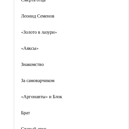
Леонид Семенов
«Золото в лазури»
«Аяксы»
Знакомство
За самоварчиком
«Аргонавты» и Блок
Брат
Старый друг