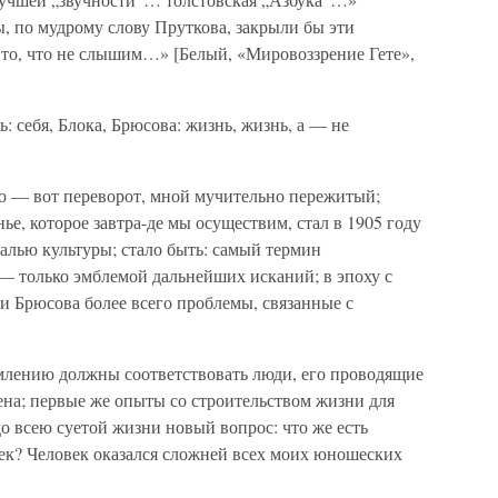
, по мудрому слову Пруткова, закрыли бы эти
о, что не слышим…» [Белый, «Мировоззрение Гете»,
ь: себя, Блока, Брюсова: жизнь, жизнь, а — не
ю — вот переворот, мной мучительно пережитый;
е, которое завтра-де мы осуществим, стал в 1905 году
алью культуры; стало быть: самый термин
 — только эмблемой дальнейших исканий; в эпоху с
 и Брюсова более всего проблемы, связанные с
млению должны соответствовать люди, его проводящие
мена; первые же опыты со строительством жизни для
до всею суетой жизни новый вопрос: что же есть
век? Человек оказался сложней всех моих юношеских