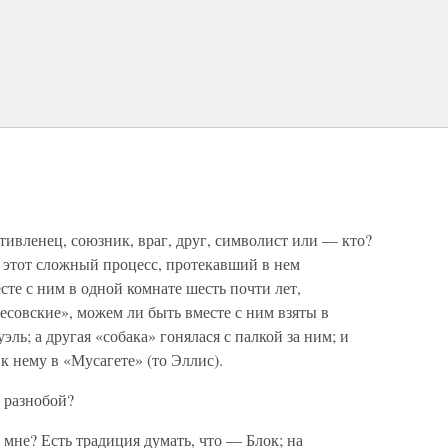
тивленец, союзник, враг, друг, символист или — кто?
 этот сложный процесс, протекавший в нем
те с ним в одной комнате шесть почти лет,
совские», можем ли быть вместе с ним взяты в
эль; а другая «собака» гонялася с палкой за ним; и
к нему в «Мусагете» (то Эллис).
 разнобой?
 мне? Есть традиция думать, что — Блок; на