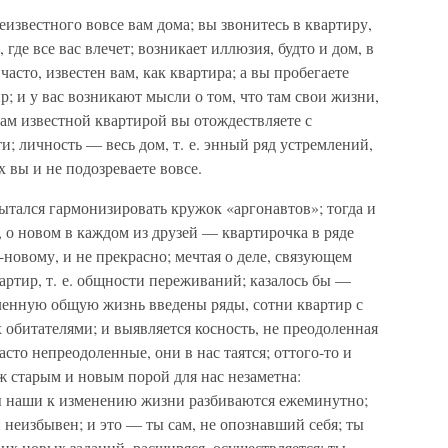
известного вовсе вам дома; вы звонитесь в квартиру,
, где все вас влечет; возникает иллюзия, будто и дом, в
часто, известен вам, как квартира; а вы пробегаете
р; и у вас возникают мысли о том, что там свои жизни,
ам известной квартирой вы отождествляете с
и; личность — весь дом, т. е. энный ряд устремлений,
 вы и не подозреваете вовсе.
пытался гармонизировать кружок «аргонавтов»; тогда и
, о новом в каждом из друзей — квартирочка в ряде
-новому, и не прекрасно; мечтая о деле, связующем
вартир, т. е. общности переживаний; казалось бы —
оленную общую жизнь введены ряды, сотни квартир с
обитателями; и выявляется косность, не преодоленная
сто непреодоленные, они в нас таятся; оттого-то и
ж старым и новым порой для нас незаметна:
ы наши к изменению жизни разбиваются ежеминутно;
 неизбывен; и это — ты сам, не опознавший себя; ты
оих новых заданий, расширяся, осуществляется; ты