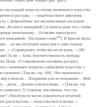
кусства каждый искал по-своему жизненного искусства,
зрения из рассудка, — свидетельствуют заявления,
иста, с Добролюбова: вот им написанные последние
ание „Из книги невидимой“] я написал ради того, чтобы
 прежде написанному… Оставляю навсегда все
269
иги невидимой». Последние слова
]. И Брюсов писал
одвиг… но мы отступаем перед ним и сами сознаем
 нам…» «Справедливо, чтобы мы несли казнь…» [Из
лаве] То же — Блок; безответственность свободы
тво; [Блок. «О современном состоянии русского
Эпоха»] «возникают вопросы о проклятии искусства, о
 служении» [Там же, стр. 188]. «Что произошло с
ли мир в балаган… Поправимо или не поправимо… Мой
ть… диэта… Должно учиться вновь…» [Там же, стр.
эт-символист Л. Семенов; тем именно, что стал
тоит? «Писатели не могли ограничиться печатной
ть для искусства — искусства быть в жизни —
лучшей „звучности“… толстовская „Азбука“…»