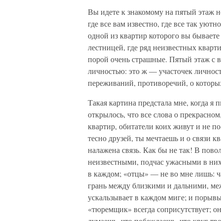
Вы идете к знакомому на пятый этаж не
где все вам известно, где все так уютно
одной из квартир которого вы бываете 
лестницей, где ряд неизвестных кварти
порой очень страшные. Пятый этаж с в
личностью: это ж — участочек личност
переживаний, противоречий, о которых
Такая картина предстала мне, когда я 
открылось, что все слова о прекрасном
квартир, обитатели коих живут и не по
тесно друзей, ты мечтаешь и о связи к
налажена связь. Как бы не так! В пов
неизвестными, подчас ужасными в них 
в каждом; «отцы» — не во мне лишь: ча
грань между близкими и дальними, ме
ускальзывает в каждом миге; и порыв
«тюремщик» всегда соприсутствует; он
думаешь, что побеждаешь, что круг тв