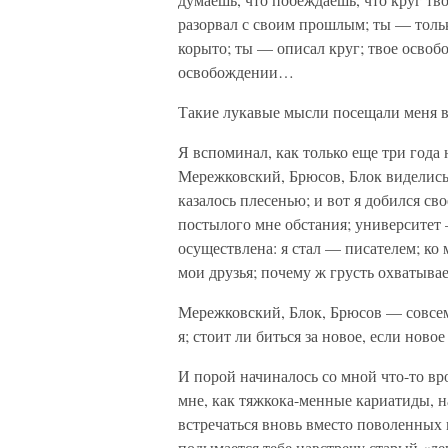
разорвал с своим прошлым; ты — тольк
корыто; ты — описал круг; твое осво
освобождении…
Такие лукавые мысли посещали меня в
Я вспоминал, как только еще три года
Мережковский, Брюсов, Блок виделись 
казалось плесенью; и вот я добился св
постылого мне обстания; университет 
осуществлена: я стал — писателем; к
мои друзья; почему ж грусть охватыва
Мережковский, Блок, Брюсов — совсем
я; стоит ли биться за новое, если нов
И порой начиналось со мной что-то вр
мне, как тяжкока-менные кариатиды, н
встречаться вновь вместо поволенных 
подымается тебе навстречу старый «ле