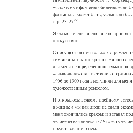
«Словесные фонтаны обильны; если бы
фонтаны… может быть, услышали б… т
271
стр. 23–27
]
Я бы мог и еще, и еще, и еще приводит
«искусство»!
От осуществления только к стремлени
символизм как конкретное мировоззрень
для меня неопределенною, туманною д
«символизм» стал из точного термина
1906 до 1909 года выступили для меня
художественным ремеслом.
И открылось: всякому идейному устре
в жизнь; а мы как люди не сдали экза
меня окончились крахом; и вставал по
человеческая личность? Что есть чело
представлений о нем.