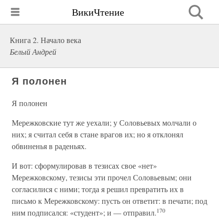
ВикиЧтение
Книга 2. Начало века
Белый Андрей
Я полонен
Я полонен
Мережковские тут же уехали; у Соловьевых молчали о
них; я считал себя в стане врагов их; но я отклонял
обвиненья в раденьях.
И вот: сформулировав в тезисах свое «нет»
Мережковскому, тезисы эти прочел Соловьевым; они
согласилися с ними; тогда я решил превратить их в
письмо к Мережковскому: пусть он ответит: в печати; под
170
ним подписался: «студент»; и — отправил.