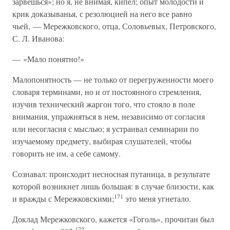
зарвешься»; но я, не внимая, кипел; опыт молодости и
крик доказыванья, с резолюцией на него все равно
чьей, — Мережковского, отца, Соловьевых, Петровского,
С. Л. Иванова:
— «Мало понятно!»
Малопонятность — не только от перегруженности моего
словаря терминами, но и от постоянного стремления,
изучив технический жаргон того, что стояло в поле
внимания, упражняться в нем, независимо от согласия
или несогласия с мыслью; я устраивал семинарии по
изучаемому предмету, выбирая слушателей, чтобы
говорить не им, а себе самому.
Сознавал: происходит несносная путаница, в результате
которой возникнет лишь большая: в случае близости, как
171
и вражды с Мережковскими;
это меня угнетало.
Доклад Мережковского, кажется «Гоголь», прочитан был
172