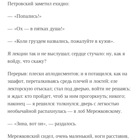
Петровский заметил ехидно:
— «Попались!»
— «Ох — в пятках душа!»
— «Коли груздем назвались, пожалуйте в кузов».
Я лекции так и не выслушал; сердце стучало: ну, как я
войду, что скажу?
Перерыв: плески аплодисментов; и я потащился, как на
эшафот, переталкиваясь средь плечей и локтей; еле
лекторскую отыскал; стал под дверью, войти не решаясь;
и ждал: кто пройдет, чтоб за ним прогоркнуть; никого;
наконец — я решился: толкнулся; дверь с легкостью
необычайной распахнулась — в лоб Мережковскому.
— «Зина, вот он», — раздалось.
Мережковский сидел, очень маленький, ноги расставив,