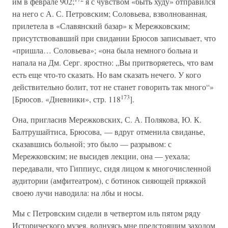
им в феврале 902;
я с чувством «быть худу» отправился
на него с А. С. Петровским; Соловьева, взволнованная,
прилетела в «Славянский базар» к Мережковским;
присутствовавший при свидании Брюсов записывает, что
«пришла… Соловьева»; «она была немного больна и
напала на Дм. Серг. яростно: „Вы притворяетесь, что вам
есть еще что-то сказать. Но вам сказать нечего. У кого
действительно болит, тот не станет говорить так много“»
173
[Брюсов. «Дневники», стр. 118
].
Она, пригласив Мережковских, С. А. Полякова, Ю. К.
Балтрушайтиса, Брюсова, — вдруг отменила свиданье,
сказавшись больной; это было — разрывом: с
Мережковским; не высидев лекции, она — уехала;
передавали, что Гиппиус, сидя лицом к многочисленной
аудитории (амфитеатром), с ботинок сияющей пряжкой
своею лучи наводила: на лбы и носы.
Мы с Петровским сидели в четвертом иль пятом ряду
Исторического музея, волнуясь мне предстоящим заходом