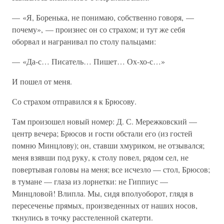
— «Я, Боренька, не понимаю, собственно говоря, —
почему», — произнес он со страхом; и тут же себя
оборвал и награнивал по столу пальцами:
— «Да-с… Писатель… Пишет… Ох-хо-с…»
И пошел от меня.
Со страхом отправился я к Брюсову.
Там произошел новый номер: Д. С. Мережковский —
центр вечера; Брюсов и гости обстали его (из гостей
помню Минцлову); он, ставши хмуриком, не отзывался;
меня взявши под руку, к столу повел, рядом сел, не
повертывая головы на меня; все исчезло — стол, Брюсов;
в тумане — глаза из лорнетки: не Гиппиус —
Минцловой! Влипла. Мы, сидя вполуоборот, глядя в
пересеченье прямых, произведенных от наших носов,
ткнулись в точку расстеленной скатерти.