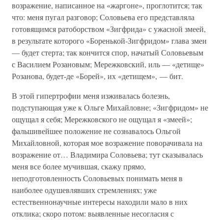
возражение, написанное на «жаргоне», проглотится; так
что: меня пугал разговор; Соловьева его представляла
готовящимся ратоборством «Зигфрида» с ужасной змеей,
в результате которого «Боренькой-Зигфридом» глава змеи
— будет стерта; так кончится спор, начатый Соловьевым
с Василием Розановым; Мережковский, иль — «детище»
Розанова, будет-де «Борей», их «детищем», — бит.
В этой гипертрофии меня изживалась болезнь,
подступающая уже к Ольге Михайловне; «Зигфридом» не
ощущал я себя; Мережковского не ощущал я «змеей»;
фальшивейшее положение не сознавалось Ольгой
Михайловной, которая мое возражение поворачивала на
возражение от… Владимира Соловьева; тут сказывалась
меня все более мучившая, скажу прямо,
неподготовленность Соловьевых понимать меня в
наиболее одушевлявших стремлениях; уже
естественнонаучные интересы находили мало в них
отклика; скоро потом: выявленные несогласия с