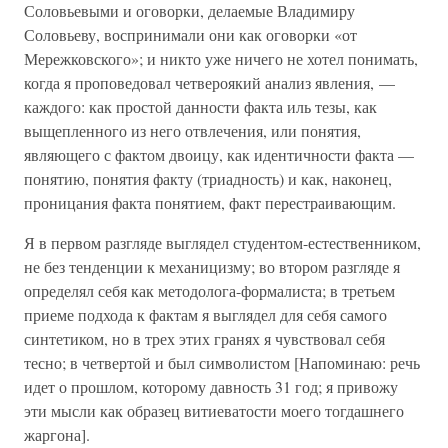
Соловьевыми и оговорки, делаемые Владимиру
Соловьеву, воспринимали они как оговорки «от
Мережковского»; и никто уже ничего не хотел понимать,
когда я проповедовал четвероякий анализ явления, —
каждого: как простой данности факта иль тезы, как
выщепленного из него отвлечения, или понятия,
являющего с фактом двоицу, как идентичности факта —
понятию, понятия факту (триадность) и как, наконец,
проницания факта понятием, факт перестраивающим.
Я в первом разгляде выглядел студентом-естественником,
не без тенденции к механицизму; во втором разгляде я
определял себя как методолога-формалиста; в третьем
приеме подхода к фактам я выглядел для себя самого
синтетиком, но в трех этих гранях я чувствовал себя
тесно; в четвертой и был символистом [Напоминаю: речь
идет о прошлом, которому давность 31 год; я привожу
эти мысли как образец витиеватости моего тогдашнего
жаргона].