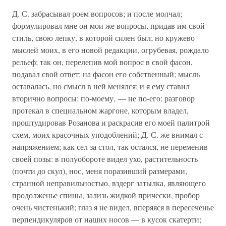
Д. С. забрасывал роем вопросов; и после молчал;
формулировал мне он мои же вопросы, придав им свой
стиль, свою лепку, в которой силен был; но кружево
мыслей моих, в его новой редакции, огрубевая, рождало
рельеф; так он, перелепив мой вопрос в свой фасон,
подавал свой ответ: на фасон его собственный; мысль
оставалась, но смысл в ней менялся; и я ему ставил
вторично вопросы: по-моему, — не по-его: разговор
протекал в специальном жаргоне, которым владел,
проштудировав Розанова и раскрасив его моей палитрой
схем, моих красочных уподоблений; Д. С. же внимал с
напряжением; как сел за стол, так остался, не переменив
своей позы: в полуобороте видел ухо, растительность
(почти до скул), нос, меня поразивший размерами,
странной неправильностью, вздерг затылка, являющего
продолженье спины, зализь жидкой прически, пробор
очень чистенький; глаз я не видел, вперяяся в пересеченье
перпендикуляров от наших носов — в кусок скатерти;