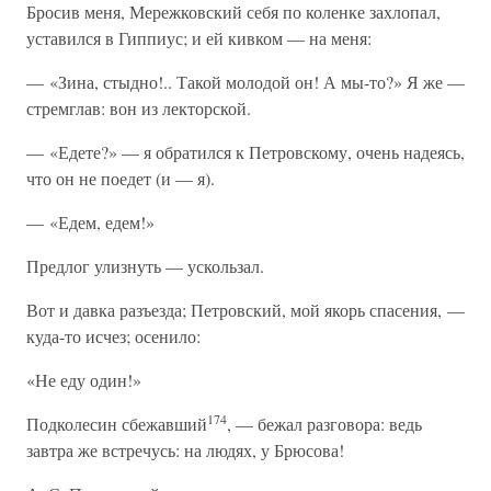
Бросив меня, Мережковский себя по коленке захлопал,
уставился в Гиппиус; и ей кивком — на меня:
— «Зина, стыдно!.. Такой молодой он! А мы-то?» Я же —
стремглав: вон из лекторской.
— «Едете?» — я обратился к Петровскому, очень надеясь,
что он не поедет (и — я).
— «Едем, едем!»
Предлог улизнуть — ускользал.
Вот и давка разъезда; Петровский, мой якорь спасения, —
куда-то исчез; осенило:
«Не еду один!»
174
Подколесин сбежавший
, — бежал разговора: ведь
завтра же встречусь: на людях, у Брюсова!