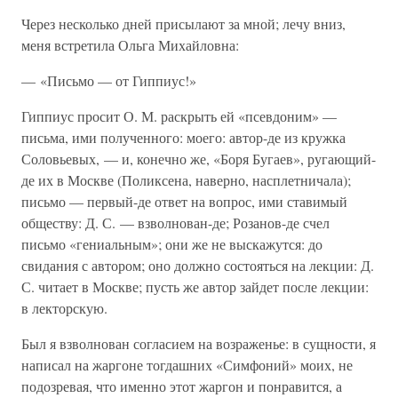
Через несколько дней присылают за мной; лечу вниз,
меня встретила Ольга Михайловна:
— «Письмо — от Гиппиус!»
Гиппиус просит О. М. раскрыть ей «псевдоним» —
письма, ими полученного: моего: автор-де из кружка
Соловьевых, — и, конечно же, «Боря Бугаев», ругающий-
де их в Москве (Поликсена, наверно, насплетничала);
письмо — первый-де ответ на вопрос, ими ставимый
обществу: Д. С. — взволнован-де; Розанов-де счел
письмо «гениальным»; они же не выскажутся: до
свидания с автором; оно должно состояться на лекции: Д.
С. читает в Москве; пусть же автор зайдет после лекции:
в лекторскую.
Был я взволнован согласием на возраженье: в сущности, я
написал на жаргоне тогдашних «Симфоний» моих, не
подозревая, что именно этот жаргон и понравится, а