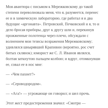
Моя авантюра с письмом к Мережковскому до такой
степени переволновала меня, что я, разумеется, перенес
ее и в химическую лабораторию, где работал я и два
будущие «аргонавта». Петровский, Печковский и я, то и
дело бросая приборы, друг к другу шли и, перекинув
прожженные полотенца через плечо, обсуждали с
волнением мои тезисы возражения Мережковскому;
удивлялся шнырявший Крапивин (вероятно, рос счет
битых склянок); юморист же С. Л. Иванов являлся,
болтая заткнутою пальцем колбою; и вдруг, отомкнувши
ее, совал ее в нос мне:
— «Чем пахнет?»
— «Сероводородом».
— «Ага!» — угрожающе он говорил; и шел прочь.
Этот жест предостережения значил: «Смотри —