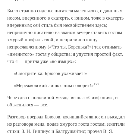
Было странно сиденье писателя маленького, с длинным
носом, вперенного в скатерть, с юнцом, тоже в скатерть
вперенным; сей стиль был несвойственен здесь;
неприлично писателю на званом вечере ставить гостям
хмурый профиль свой; и неприлично юнцу
непрославленному («Что ты, Боренька?») так отнимать
«именитого» гостя у общества; я упустил простой факт,
что я — притча уже «во языцех»:
— «Смотрите-ка: Брюсов ухаживает!»
175
— «Мережковский лишь с ним говорит!»
Через два с половиной месяца вышла «Симфония», и
объяснилося — все.
Разговор прервал Брюсов, косившийся явно; он высадил
из разговора меня, подав хмурого гостя гостям; зачитали
стихи: З. Н. Гиппиус и Балтрушайтис; прочел В. Я.