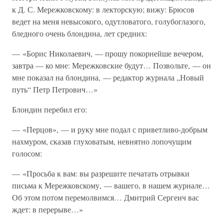
к Д. С. Мережковскому: в лекторскую; вижу: Брюсов
ведет на меня невысокого, одутловатого, голубоглазого,
бледного очень блондина, лет средних:
— «Борис Николаевич, — прошу покорнейше вечером,
завтра — ко мне: Мережковские будут… Позвольте, — он
мне показал на блондина, — редактор журнала „Новый
путь“ Петр Петрович…»
Блондин перебил его:
— «Перцов», — и руку мне подал с приветливо-добрым
нахмуром, сказав глуховатым, невнятно лопочущим
голосом:
— «Просьба к вам: вы разрешите печатать отрывки
письма к Мережковскому, — вашего, в нашем журнале…
Об этом потом перемолвимся… Дмитрий Сергеич вас
ждет: в перерыве…»