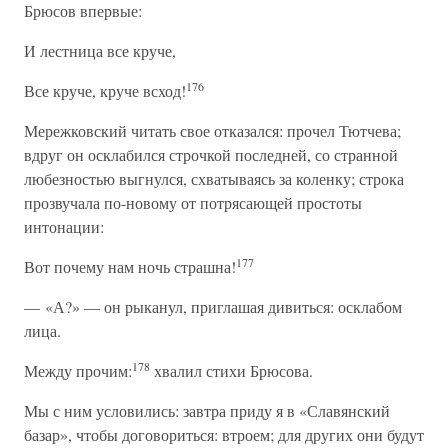
Брюсов впервые:
И лестница все круче,
176
Все круче, круче всход!
Мережковский читать свое отказался: прочел Тютчева;
вдруг он осклабился строчкой последней, со странной
любезностью выгнулся, схватываясь за коленку; строка
прозвучала по-новому от потрясающей простоты
интонации:
177
Вот почему нам ночь страшна!
— «А?» — он рыканул, приглашая дивиться: осклабом
лица.
178
Между прочим:
хвалил стихи Брюсова.
Мы с ним условились: завтра приду я в «Славянский
базар», чтобы договориться: втроем; для других они будут