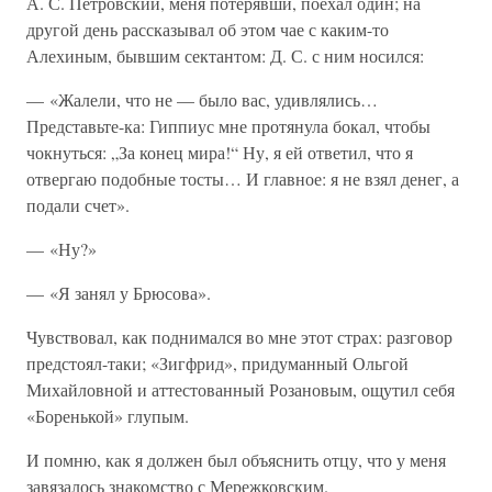
А. С. Петровский, меня потерявши, поехал один; на
другой день рассказывал об этом чае с каким-то
Алехиным, бывшим сектантом: Д. С. с ним носился:
— «Жалели, что не — было вас, удивлялись…
Представьте-ка: Гиппиус мне протянула бокал, чтобы
чокнуться: „За конец мира!“ Ну, я ей ответил, что я
отвергаю подобные тосты… И главное: я не взял денег, а
подали счет».
— «Ну?»
— «Я занял у Брюсова».
Чувствовал, как поднимался во мне этот страх: разговор
предстоял-таки; «Зигфрид», придуманный Ольгой
Михайловной и аттестованный Розановым, ощутил себя
«Боренькой» глупым.
И помню, как я должен был объяснить отцу, что у меня
завязалось знакомство с Мережковским.