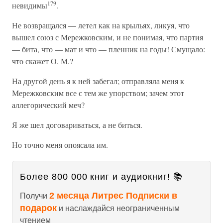
179
невидимы
.
Не возвращался — летел как на крыльях, ликуя, что
вышел союз с Мережковским, и не понимая, что партия
— бита, что — мат и что — пленник на годы! Смущало:
что скажет О. М.?
На другой день я к ней забегал; отправляла меня к
Мережковским все с тем же упорством; зачем этот
аллегорический меч?
Я же шел договариваться, а не биться.
Но точно меня опоясала им.
Более 800 000 книг и аудиокниг! 📚
2 месяца Литрес Подписки в
Получи
подарок
и наслаждайся неограниченным
чтением