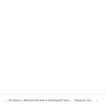
←
→
Встреча с Мережковским и Зинаидой Гиппиус
Хмурые люди