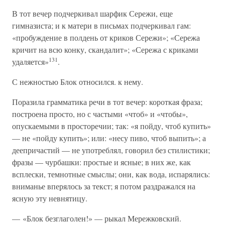
В тот вечер подчеркивал шарфик Сережи, еще
гимназиста; и к матери в письмах подчеркивал гам:
«пробуждение в полдень от криков Сережи»; «Сережа
кричит на всю конку, скандалит»; «Сережа с криками
131
удаляется»
.
С нежностью Блок относился. к нему.
Поразила грамматика речи в тот вечер: короткая фраза;
построена просто, но с частыми «чтоб» и «чтобы»,
опускаемыми в просторечии; так: «я пойду, чтоб купить»
— не «пойду купить»; или: «несу пиво, чтоб выпить»; а
деепричастий — не употреблял, говорил без стилистики;
фразы — чурбашки: простые и ясные; в них же, как
всплески, темнотные смыслы; они, как вода, испарялись:
вниманье вперялось за текст; я потом раздражался на
ясную эту невнятицу.
— «Блок безглаголен!» — рыкал Мережковский.