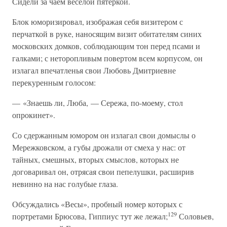
Сидели за чаем веселой пятеркой.
Блок юморизировал, изображая себя визитером с
перчаткой в руке, наносящим визит обитателям синих
московских домков, соблюдающим тон перед псами и
галками; с неторопливым повертом всем корпусом, он
излагал впечатленья свои Любовь Дмитриевне
перекуренным голосом:
— «Знаешь ли, Люба, — Сережа, по-моему, стол
опрокинет».
Со сдержанным юмором он излагал свои домыслы о
Мережковском, а губы дрожали от смеха у нас: от
тайных, смешных, вторых смыслов, которых не
договаривал он, отрясая свои пепелушки, расширив
невинно на нас голубые глаза.
Обсуждались «Весы», пробный номер которых с
129
портретами Брюсова, Гиппиус тут же лежал;
Соловьев,