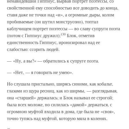
ненавидевший Гиппиус, вырвав портрет поэтессы, со
свойственной ему способностью все доводить до конца,
ставя даже не точки над «и», а огромные дыры, колом
пробиваемые (он шутил монструозно), топтал
каблучищем портрет поэтессы — во славу супруги поэта
130
(потом с Гиппиус дружил);
Блок, отметив
единственность Гиппиус, иронизировал над ее
слабостью: ссорить людей.
— «Ну, а вы?» — обратились к супруге поэта.
— «Нет, — я говорить не умею».
Но слушала пристально, ширясь синими, как кобальт,
глазами из щура ресниц, как из ширмы, — разглядывая,
она «старшей» держалась; и Блок называл ее строгой;
была всех моложе, но силилась «дамой» держаться, с
огромною муфтой входила в дома, где была не «своя»,
точно тупясь над муфтой, которую мяла в коленях.