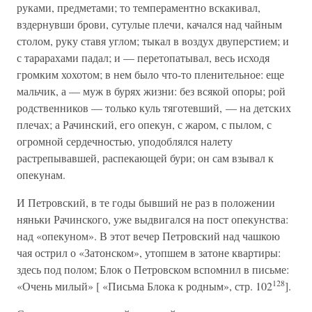
руками, предметами; то темпераментно вскакивал,
вздернувши брови, сутулые плечи, качался над чайным
столом, руку ставя углом; тыкал в воздух двуперстием; и
с тарарахами падал; и — перетопатывал, весь исходя
громким хохотом; в нем было что-то пленительное: еще
мальчик, а — муж в бурях жизни: без всякой опоры; рой
родственников — только куль тяготевший, — на детских
плечах; а Рачинский, его опекун, с жаром, с пылом, с
огромной сердечностью, уподоблялся налету
растрепывавшей, распекающей бури; он сам взывал к
опекунам.
И Петровский, в те годы бывший не раз в положении
няньки Рачинского, уже выдвигался на пост опекунства:
над «опекуном». В этот вечер Петровский над чашкою
чая острил о «Затонском», утопшем в затоне квартиры:
здесь под полом; Блок о Петровском вспомнил в письме:
128
«Очень милый» [ «Письма Блока к родным», стр. 102
].