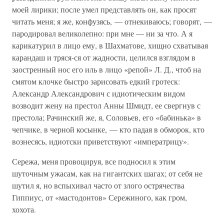
моей лирики; после умел представлять он, как просят
читать меня; я же, конфузясь, — отнекиваюсь; говорят, —
пародировал великолепно: при мне — ни за что. А я
карикатурил в лицо ему, в Шахматове, хищно схватывая
карандаш и тряся-ся от жадности, целился взглядом в
заостренный нос его иль в лицо «репой» Л. Д., чтоб на
смятом клочке быстро зарисовать едкий гротеск:
Александр Александрович с идиотическим видом
возводит жену на престол Анны Шмидт, ее свергнув с
престола; Рачинский же, я, Соловьев, его «бабинька» в
чепчике, в черной косынке, — кто падая в обморок, кто
вознесясь, идиотски приветствуют «императрицу».
Сережа, меня провоцируя, все подносил к этим
шуточным ужасам, как на гигантских шагах; от себя не
шутил я, но вспыхивал часто от злого острячества
Гиппиус, от «мастодонтов» Сережиного, как гром,
хохота.