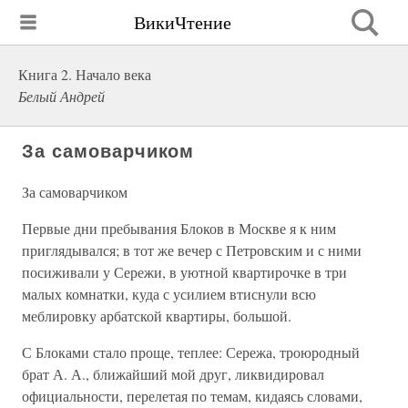
ВикиЧтение
Книга 2. Начало века
Белый Андрей
За самоварчиком
За самоварчиком
Первые дни пребывания Блоков в Москве я к ним
приглядывался; в тот же вечер с Петровским и с ними
посиживали у Сережи, в уютной квартирочке в три
малых комнатки, куда с усилием втиснули всю
меблировку арбатской квартиры, большой.
С Блоками стало проще, теплее: Сережа, троюродный
брат А. А., ближайший мой друг, ликвидировал
официальности, перелетая по темам, кидаясь словами,