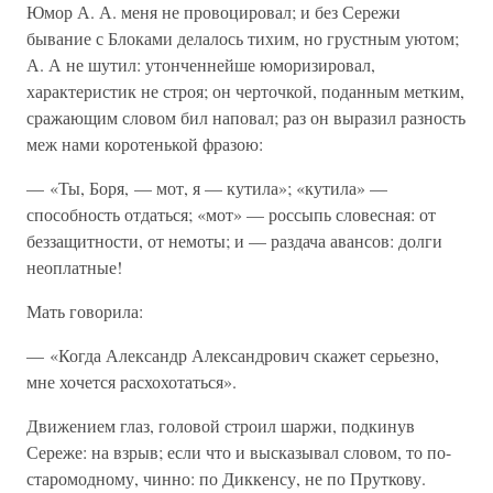
Юмор А. А. меня не провоцировал; и без Сережи
бывание с Блоками делалось тихим, но грустным уютом;
А. А не шутил: утонченнейше юморизировал,
характеристик не строя; он черточкой, поданным метким,
сражающим словом бил наповал; раз он выразил разность
меж нами коротенькой фразою:
— «Ты, Боря, — мот, я — кутила»; «кутила» —
способность отдаться; «мот» — россыпь словесная: от
беззащитности, от немоты; и — раздача авансов: долги
неоплатные!
Мать говорила:
— «Когда Александр Александрович скажет серьезно,
мне хочется расхохотаться».
Движением глаз, головой строил шаржи, подкинув
Сереже: на взрыв; если что и высказывал словом, то по-
старомодному, чинно: по Диккенсу, не по Пруткову.