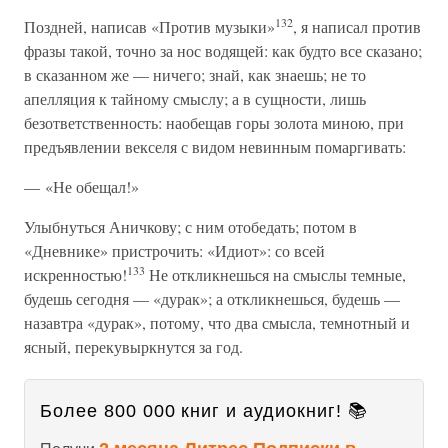
132
Поздней, написав «Против музыки»
, я написал против
фразы такой, точно за нос водящей: как будто все сказано;
в сказанном же — ничего; знай, как знаешь; не то
апелляция к тайному смыслу; а в сущности, лишь
безответственность: наобещав горы золота миною, при
предъявлении векселя с видом невинным помаргивать:
— «Не обещал!»
Улыбнуться Аничкову; с ним отобедать; потом в
«Дневнике» пристрочить: «Идиот»: со всей
133
искренностью!
Не откликнешься на смыслы темные,
будешь сегодня — «дурак»; а откликнешься, будешь —
назавтра «дурак», потому, что два смысла, темнотный и
ясный, перекувыркнутся за год.
Более 800 000 книг и аудиокниг! 📚