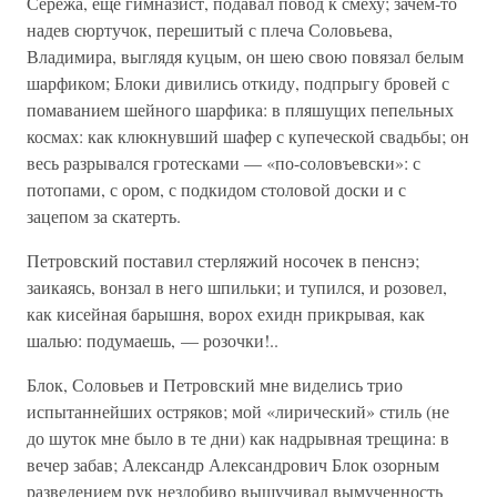
Сережа, еще гимназист, подавал повод к смеху; зачем-то
надев сюртучок, перешитый с плеча Соловьева,
Владимира, выглядя куцым, он шею свою повязал белым
шарфиком; Блоки дивились откиду, подпрыгу бровей с
помаванием шейного шарфика: в пляшущих пепельных
космах: как клюкнувший шафер с купеческой свадьбы; он
весь разрывался гротесками — «по-соловъевски»: с
потопами, с ором, с подкидом столовой доски и с
зацепом за скатерть.
Петровский поставил стерляжий носочек в пенснэ;
заикаясь, вонзал в него шпильки; и тупился, и розовел,
как кисейная барышня, ворох ехидн прикрывая, как
шалью: подумаешь, — розочки!..
Блок, Соловьев и Петровский мне виделись трио
испытаннейших остряков; мой «лирический» стиль (не
до шуток мне было в те дни) как надрывная трещина: в
вечер забав; Александр Александрович Блок озорным
разведением рук незлобиво вышучивал вымученность