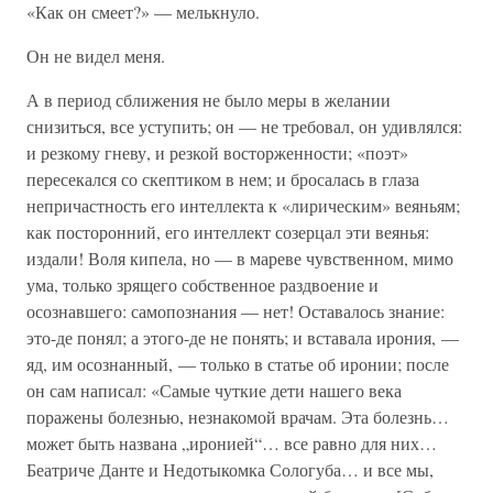
«Как он смеет?» — мелькнуло.
Он не видел меня.
А в период сближения не было меры в желании
снизиться, все уступить; он — не требовал, он удивлялся:
и резкому гневу, и резкой восторженности; «поэт»
пересекался со скептиком в нем; и бросалась в глаза
непричастность его интеллекта к «лирическим» веяньям;
как посторонний, его интеллект созерцал эти веянья:
издали! Воля кипела, но — в мареве чувственном, мимо
ума, только зрящего собственное раздвоение и
осознавшего: самопознания — нет! Оставалось знание:
это-де понял; а этого-де не понять; и вставала ирония, —
яд, им осознанный, — только в статье об иронии; после
он сам написал: «Самые чуткие дети нашего века
поражены болезнью, незнакомой врачам. Эта болезнь…
может быть названа „иронией“… все равно для них…
Беатриче Данте и Недотыкомка Сологуба… и все мы,