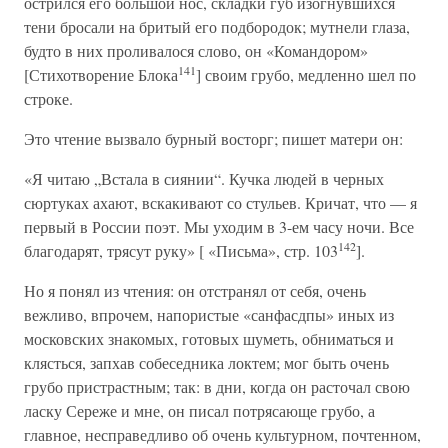
острился его большой нос, складки губ изогнувшихся
тени бросали на бритый его подбородок; мутнели глаза,
будто в них проливалося слово, он «Командором»
141
[Стихотворение Блока
] своим грубо, медленно шел по
строке.
Это чтение вызвало бурный восторг; пишет матери он:
«Я читаю „Встала в сиянии“. Кучка людей в черных
сюртуках ахают, вскакивают со стульев. Кричат, что — я
первый в России поэт. Мы уходим в 3-ем часу ночи. Все
142
благодарят, трясут руку» [ «Письма», стр. 103
].
Но я понял из чтения: он отстранял от себя, очень
вежливо, впрочем, напористые «санфасдпы» иных из
московских знакомых, готовых шуметь, обниматься и
клясться, запхав собеседника локтем; мог быть очень
грубо пристрастным; так: в дни, когда он расточал свою
ласку Сереже и мне, он писал потрясающе грубо, а
главное, несправедливо об очень культурном, почтенном,