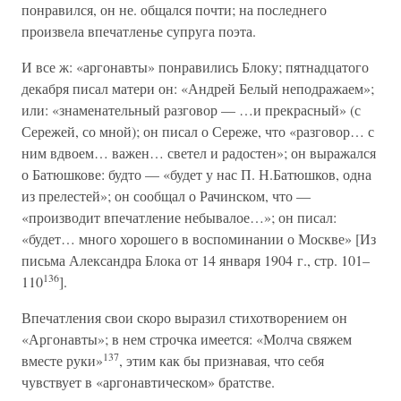
понравился, он не. общался почти; на последнего
произвела впечатленье супруга поэта.
И все ж: «аргонавты» понравились Блоку; пятнадцатого
декабря писал матери он: «Андрей Белый неподражаем»;
или: «знаменательный разговор — …и прекрасный» (с
Сережей, со мной); он писал о Сереже, что «разговор… с
ним вдвоем… важен… светел и радостен»; он выражался
о Батюшкове: будто — «будет у нас П. Н.Батюшков, одна
из прелестей»; он сообщал о Рачинском, что —
«производит впечатление небывалое…»; он писал:
«будет… много хорошего в воспоминании о Москве» [Из
письма Александра Блока от 14 января 1904 г., стр. 101–
136
110
].
Впечатления свои скоро выразил стихотворением он
«Аргонавты»; в нем строчка имеется: «Молча свяжем
137
вместе руки»
, этим как бы признавая, что себя
чувствует в «аргонавтическом» братстве.