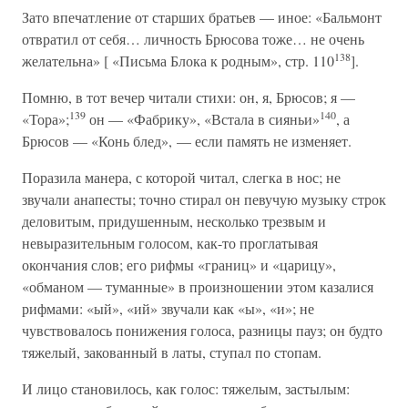
Зато впечатление от старших братьев — иное: «Бальмонт
отвратил от себя… личность Брюсова тоже… не очень
138
желательна» [ «Письма Блока к родным», стр. 110
].
Помню, в тот вечер читали стихи: он, я, Брюсов; я —
139
140
«Тора»;
он — «Фабрику», «Встала в сияньи»
, а
Брюсов — «Конь блед», — если память не изменяет.
Поразила манера, с которой читал, слегка в нос; не
звучали анапесты; точно стирал он певучую музыку строк
деловитым, придушенным, несколько трезвым и
невыразительным голосом, как-то проглатывая
окончания слов; его рифмы «границ» и «царицу»,
«обманом — туманные» в произношении этом казалися
рифмами: «ый», «ий» звучали как «ы», «и»; не
чувствовалось понижения голоса, разницы пауз; он будто
тяжелый, закованный в латы, ступал по стопам.
И лицо становилось, как голос: тяжелым, застылым: