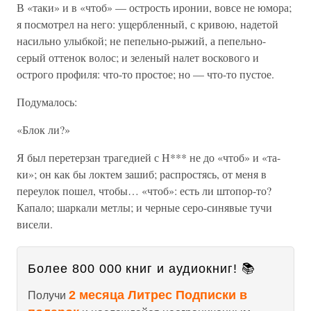
В «таки» и в «чтоб» — острость иронии, вовсе не юмора;
я посмотрел на него: ущербленный, с кривою, надетой
насильно улыбкой; не пепельно-рыжий, а пепельно-
серый оттенок волос; и зеленый налет воскового и
острого профиля: что-то простое; но — что-то пустое.
Подумалось:
«Блок ли?»
Я был перетерзан трагедией с Н*** не до «чтоб» и «та-
ки»; он как бы локтем зашиб; распростясь, от меня в
переулок пошел, чтобы… «чтоб»: есть ли штопор-то?
Капало; шаркали метлы; и черные серо-синявые тучи
висели.
Более 800 000 книг и аудиокниг! 📚
2 месяца Литрес Подписки в
Получи