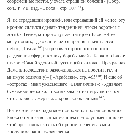
современные поэты, у очага страшной болезни» [Собр.
144
соч., т. VII, изд. «Эпоха», стр. 107
].
Я, не страдавший иронией, или страдавший ей менее, эту
иронию силился сделать тенденцией, чтобы бороться с
хотя бы Гейне, которого тут же цитирует Блок: «Я не
могу понять, где оканчивается ирония и начинается
145
небо»; [Там же
] я требовал строго осознанного
разделения сфер; и в эпоху борьбы моей с Блоком о Блоке
писал: «Самой ядовитой гусеницей оказалась Прекрасная
Дама (впоследствии разложившаяся на проститутку и
146
мнимую величину)» [ «Арабески», стр. 465
] И еще об
«остротах» меня ужасающего «Балаганчика»: «Удивляет
бумажный небосвод и вопль какого-то петрушки о том,
147
что… кровь… жертвы… кровь клюквенная»
.
Вот на эти-то выпады моей «иронии» против «иронии»
Блока он мне отвечал записанием в «полупомешанного»,
чтоб чрез годик сказать об иронии, переписав мои
«полупомешанные» заявленья.