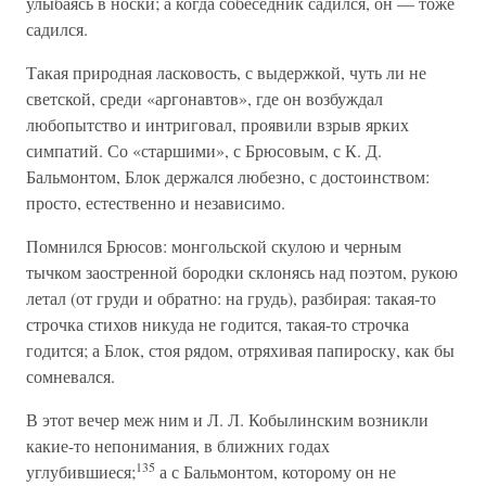
улыбаясь в носки; а когда собеседник садился, он — тоже
садился.
Такая природная ласковость, с выдержкой, чуть ли не
светской, среди «аргонавтов», где он возбуждал
любопытство и интриговал, проявили взрыв ярких
симпатий. Со «старшими», с Брюсовым, с К. Д.
Бальмонтом, Блок держался любезно, с достоинством:
просто, естественно и независимо.
Помнился Брюсов: монгольской скулою и черным
тычком заостренной бородки склонясь над поэтом, рукою
летал (от груди и обратно: на грудь), разбирая: такая-то
строчка стихов никуда не годится, такая-то строчка
годится; а Блок, стоя рядом, отряхивая папироску, как бы
сомневался.
В этот вечер меж ним и Л. Л. Кобылинским возникли
какие-то непонимания, в ближних годах
135
углубившиеся;
а с Бальмонтом, которому он не