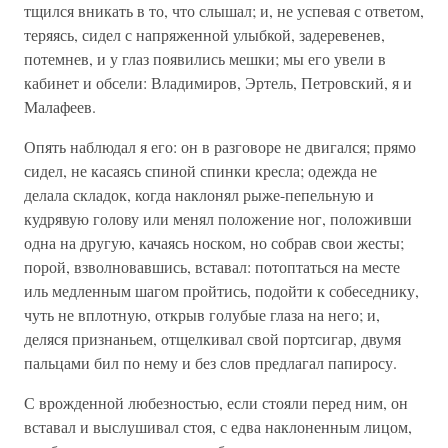
тщился вникать в то, что слышал; и, не успевая с ответом,
теряясь, сидел с напряженной улыбкой, задеревенев,
потемнев, и у глаз появились мешки; мы его увели в
кабинет и обсели: Владимиров, Эртель, Петровский, я и
Малафеев.
Опять наблюдал я его: он в разговоре не двигался; прямо
сидел, не касаясь спиной спинки кресла; одежда не
делала складок, когда наклонял рыже-пепельную и
кудрявую голову или менял положение ног, положивши
одна на другую, качаясь носком, но собрав свои жесты;
порой, взволновавшись, вставал: потоптаться на месте
иль медленным шагом пройтись, подойти к собеседнику,
чуть не вплотную, открыв голубые глаза на него; и,
деляся признаньем, отщелкивал свой портсигар, двумя
пальцами бил по нему и без слов предлагал папиросу.
С врожденной любезностью, если стояли перед ним, он
вставал и выслушивал стоя, с едва наклоненным лицом,