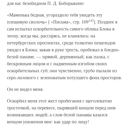
для нас безобидном П. Д. Боборыкине:
«Маменька бедная, угораздило тебя увидеть эту
143
плешивую сволочь» [ «Письма», стр. 109
]. Позднее я
сам испытал оскорбительность самого облика Блока в
эпоху, когда мы, рассорясь, не кланялись: на
петербургских проспектах, среди толкотни пешеходов
увидел я Блока; зажав в руке трость, пробежал в бледно-
белой панаме, — прямой, деревянный, как палка, с
бескровным лицом и с надменным изгибом своих
оскорбительных губ; они чувственно, грубо пылали из
серо-лилового с зеленоватым потухшего фона просторов.
Он не видел меня.
Оскорбил меня этот жест пробегания с щеголеватою
тросточкой, на перевесе, пырявшей концом перед ним
возникавших людей; а слом белой панамы казался
венцом унижения мне: как удар по лицу!