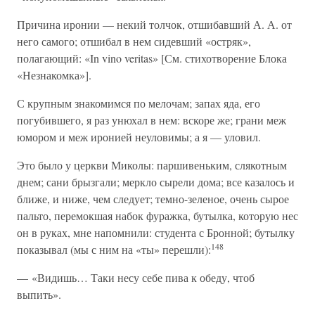
Причина иронии — некий толчок, отшибавший А. А. от
него самого; отшибал в нем сидевший «остряк»,
полагающий: «In vino veritas» [См. стихотворение Блока
«Незнакомка»].
С крупным знакомимся по мелочам; запах яда, его
погубившего, я раз унюхал в нем: вскоре же; грани меж
юмором и меж иронией неуловимы; а я — уловил.
Это было у церкви Миколы: паршивеньким, слякотным
днем; сани брызгали; меркло сырели дома; все казалось и
ближе, и ниже, чем следует; темно-зеленое, очень сырое
пальто, перемокшая набок фуражка, бутылка, которую нес
он в руках, мне напомнили: студента с Бронной; бутылку
148
показывал (мы с ним на «ты» перешли):
— «Видишь… Таки несу себе пива к обеду, чтоб
выпить».