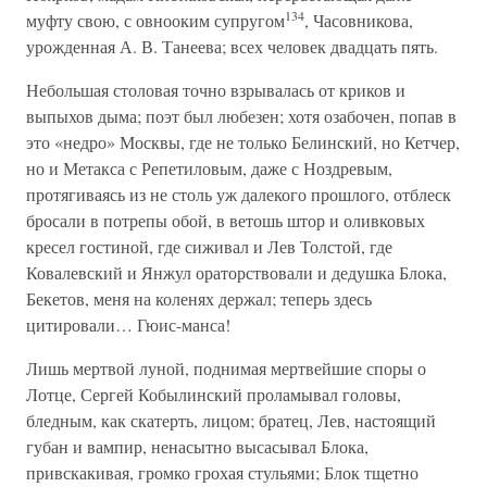
134
муфту свою, с овнооким супругом
, Часовникова,
урожденная А. В. Танеева; всех человек двадцать пять.
Небольшая столовая точно взрывалась от криков и
выпыхов дыма; поэт был любезен; хотя озабочен, попав в
это «недро» Москвы, где не только Белинский, но Кетчер,
но и Метакса с Репетиловым, даже с Ноздревым,
протягиваясь из не столь уж далекого прошлого, отблеск
бросали в потрепы обой, в ветошь штор и оливковых
кресел гостиной, где сиживал и Лев Толстой, где
Ковалевский и Янжул ораторствовали и дедушка Блока,
Бекетов, меня на коленях держал; теперь здесь
цитировали… Гюис-манса!
Лишь мертвой луной, поднимая мертвейшие споры о
Лотце, Сергей Кобылинский проламывал головы,
бледным, как скатерть, лицом; братец, Лев, настоящий
губан и вампир, ненасытно высасывал Блока,
привскакивая, громко грохая стульями; Блок тщетно