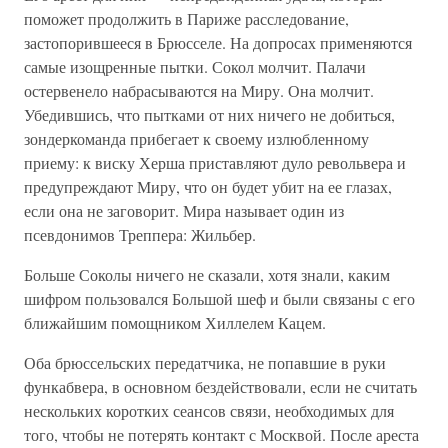
поможет продолжить в Париже расследование,
застопорившееся в Брюсселе. На допросах применяются
самые изощренные пытки. Сокол молчит. Палачи
остервенело набрасываются на Миру. Она молчит.
Убедившись, что пытками от них ничего не добиться,
зондеркоманда прибегает к своему излюбленному
приему: к виску Херша приставляют дуло револьвера и
предупреждают Миру, что он будет убит на ее глазах,
если она не заговорит. Мира называет один из
псевдонимов Треппера: Жильбер.
Больше Соколы ничего не сказали, хотя знали, каким
шифром пользовался Большой шеф и были связаны с его
ближайшим помощником Хиллелем Кацем.
Оба брюссельских передатчика, не попавшие в руки
функабвера, в основном бездействовали, если не считать
нескольких коротких сеансов связи, необходимых для
того, чтобы не потерять контакт с Москвой. После ареста