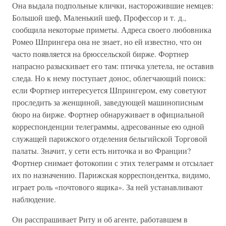
Она выдала подпольные клички, насторожившие немцев:
Большой шеф, Маленький шеф, Профессор и т. д.,
сообщила некоторые приметы. Адреса своего любовника
Ромео Шпрингера она не знает, но ей известно, что он
часто появляется на брюссельской бирже. Фортнер
напрасно разыскивает его там: птичка улетела, не оставив
следа. Но к нему поступает донос, облегчающий поиск:
если Фортнер интересуется Шпрингером, ему советуют
проследить за женщиной, заведующей машинописным
бюро на бирже. Фортнер обнаруживает в официальной
корреспонденции телеграммы, адресованные ею одной
служащей парижского отделения бельгийской Торговой
палаты. Значит, у сети есть ниточка и во Франции?
Фортнер снимает фотокопии с этих телеграмм и отсылает
их по назначению. Парижская корреспондентка, видимо,
играет роль «почтового ящика». За ней устанавливают
наблюдение.
Он расспрашивает Риту и об агенте, работавшем в