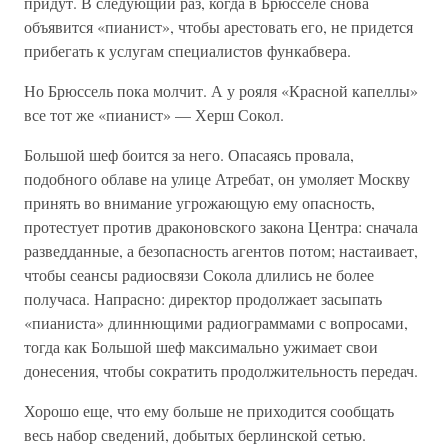
придут. В следующий раз, когда в Брюсселе снова
объявится «пианист», чтобы арестовать его, не придется
прибегать к услугам специалистов функабвера.
Но Брюссель пока молчит. А у рояля «Красной капеллы»
все тот же «пианист» — Херш Сокол.
Большой шеф боится за него. Опасаясь провала,
подобного облаве на улице Атребат, он умоляет Москву
принять во внимание угрожающую ему опасность,
протестует против драконовского закона Центра: сначала
разведданные, а безопасность агентов потом; настаивает,
чтобы сеансы радиосвязи Сокола длились не более
получаса. Напрасно: директор продолжает засыпать
«пианиста» длиннющими радиограммами с вопросами,
тогда как Большой шеф максимально ужимает свои
донесения, чтобы сократить продолжительность передач.
Хорошо еще, что ему больше не приходится сообщать
весь набор сведений, добытых берлинской сетью.