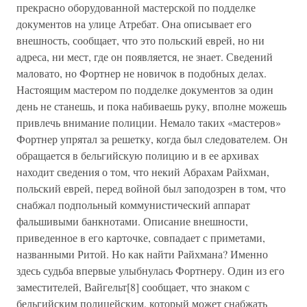
прекрасно оборудованной мастерской по подделке
документов на улице Атребат. Она описывает его
внешность, сообщает, что это польский еврей, но ни
адреса, ни мест, где он появляется, не знает. Сведений
маловато, но Фортнер не новичок в подобных делах.
Настоящим мастером по подделке документов за один
день не станешь, и пока набиваешь руку, вполне можешь
привлечь внимание полиции. Немало таких «мастеров»
Фортнер упрятал за решетку, когда был следователем. Он
обращается в бельгийскую полицию и в ее архивах
находит сведения о том, что некий Абрахам Райхман,
польский еврей, перед войной был заподозрен в том, что
снабжал подпольный коммунистический аппарат
фальшивыми банкнотами. Описание внешности,
приведенное в его карточке, совпадает с приметами,
названными Ритой. Но как найти Райхмана? Именно
здесь судьба впервые улыбнулась Фортнеру. Один из его
заместителей, Вайгельт[8] сообщает, что знаком с
бельгийским полицейским, который может снабжать