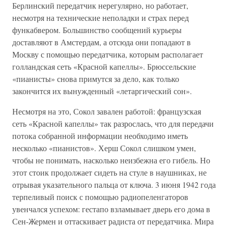
Берлинский передатчик нерегулярно, но работает,
несмотря на технические неполадки и страх перед
функабвером. Большинство сообщений курьеры
доставляют в Амстердам, а отсюда они попадают в
Москву с помощью передатчика, которым располагает
голландская сеть «Красной капеллы». Брюссельские
«пианисты» снова примутся за дело, как только
закончится их вынужденный «летаргический сон».
Несмотря на это, Сокол завален работой: французская
сеть «Красной капеллы» так разрослась, что для передачи
потока собранной информации необходимо иметь
несколько «пианистов». Херш Сокол слишком умен,
чтобы не понимать, насколько неизбежна его гибель. Но
этот стоик продолжает сидеть на стуле в наушниках, не
отрывая указательного пальца от ключа. 3 июня 1942 года
терпеливый поиск с помощью радиопеленгаторов
увенчался успехом: гестапо взламывает дверь его дома в
Сен-Жермен и оттаскивает радиста от передатчика. Мира