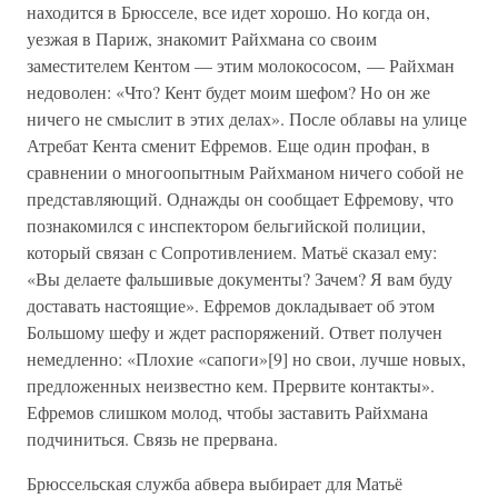
находится в Брюсселе, все идет хорошо. Но когда он,
уезжая в Париж, знакомит Райхмана со своим
заместителем Кентом — этим молокососом, — Райхман
недоволен: «Что? Кент будет моим шефом? Но он же
ничего не смыслит в этих делах». После облавы на улице
Атребат Кента сменит Ефремов. Еще один профан, в
сравнении о многоопытным Райхманом ничего собой не
представляющий. Однажды он сообщает Ефремову, что
познакомился с инспектором бельгийской полиции,
который связан с Сопротивлением. Матьё сказал ему:
«Вы делаете фальшивые документы? Зачем? Я вам буду
доставать настоящие». Ефремов докладывает об этом
Большому шефу и ждет распоряжений. Ответ получен
немедленно: «Плохие «сапоги»[9] но свои, лучше новых,
предложенных неизвестно кем. Прервите контакты».
Ефремов слишком молод, чтобы заставить Райхмана
подчиниться. Связь не прервана.
Брюссельская служба абвера выбирает для Матьё