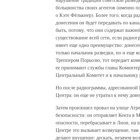
большинства своих агентов (именно п
о Кэте Фёлькнер). Более того, когда р
донесения он будет передавать по ка
быть, потому, что они содержат важн
существование всей сети, если радиог
имеет еще одно преимущество: донесен
только начальник разведки, но и еще
Треппером Порьолю, тот передает ком
ее принимают службы главы Коминтерн
Центральный Комитет и к начальнику 
Но после радиограммы, адресованной 
Центра: он еще не утратил к нему дове
Затем произошел провал на улице Атр
безопасности: он отправляет Кента в 
опасности, перебрасывает в Лион, на 
Центре это вызывает возмущение, там 
делают внушение: дескать, незачем во