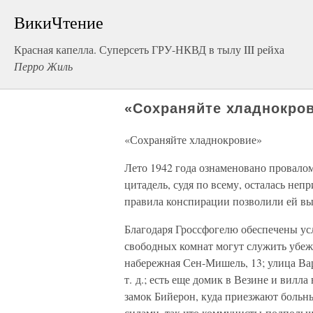
ВикиЧтение
Красная капелла. Суперсеть ГРУ-НКВД в тылу III рейха
Перро Жиль
«Сохраняйте хладнокро
«Сохраняйте хладнокровие»
Лето 1942 года ознаменовано провалом
цитадель, судя по всему, осталась не
правила конспирации позволили ей вы
Благодаря Гроссфогелю обеспечены усл
свободных комнат могут служить убеж
набережная Сен-Мишель, 13; улица Вар
т. д.; есть еще домик в Везине и вилл
замок Бийерон, куда приезжают больны
силами, так что коммунисты-подполь