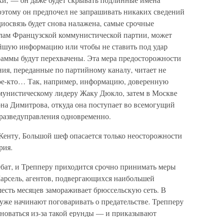
оэтому он предпочел не запрашивать никаких сведений
адиосвязь будет снова налажена, самые срочные
налам Французской коммунистической партии, может
ейшую информацию или чтобы не ставить под удар
раммы будут перехвачены. Эта мера предосторожности
ия, переданные по партийному каналу, читает не
 кое-кто… Так, например, информацию, доверенную
мунистическому лидеру Жаку Дюкло, затем в Москве
а Димитрова, откуда она поступает во всемогущий
разведуправления одновременно.
Кенту, Большой шеф опасается только неосторожности
рия.
ебат, и Трепперу приходится срочно принимать меры
Марсель, агентов, подвергающихся наибольшей
шесть месяцев замораживает брюссельскую сеть. В
уже начинают поговаривать о предательстве. Трепперу
лноваться из-за такой ерунды — и приказывают