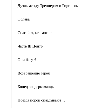
Дуэль между Треппером и Гирингом
Облава
Спасайся, кто может
Часть III Центр
Они бегут!
Возвращение героя
Конец зондеркоманды
Поезда порой опаздывают…