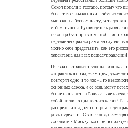
Сокол попали в гестапо, потому что в
бывает так: начальники любят из свои
умирали на боевом посту, хотя достат
избежать огня. Руководитель разведки
но он требует при этом, чтобы они хра
переданных радиограмм на случай, есл
можно себе представить, как это риско
характерна для всех разведуправлений
Первая настоящая трещина возникла и
отправиться по адресам трех руковод
повторял одно и то же: «Это невозмож
основных адреса, а ее ведь могут пе
бы не направить в Брюссель человека,
собой пилюлю цианистого калия? Если
распределить адреса по трем радиогр
риск перехвата. С этого дня, несмотря
сообщать в Москву, кого он используе
нарушение традиций советской развед