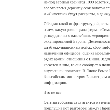
из-под варенья хранится 1000 золотых
все это время держит у себя золотой 
и «Симекско» будут раскрыты, в движу
Обладая такой инфраструктурой, сеть
знаем, какую роль играла фирма «Сим
разведданных о важнейших мероприят
оккупированной Европы. Деятельност
штаб оккупационных войск, сбор инф
назначении офицеров, оценка морально
рядах армии, отношения с Виши. Зада
касается Анны, то она сообщает о пол
внутренней политике. В Лионе Ромео
бельгийским министром Бальтазаром и
информацию.
Это не все.
Сеть завербовала двух агентов на нем
подслушивают разговоры между Париж