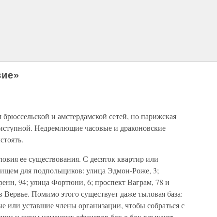
вие»
 брюссельской и амстердамской сетей, но парижская
приступной. Недремлющие часовые и драконовские
стоять.
овия ее существования. С десяток квартир или
ищем для подпольщиков: улица Эдмон-Роже, 3;
енн, 94; улица Фортюни, 6; проспект Ваграм, 78 и
а в Вервье. Помимо этого существует даже тыловая база:
е или уставшие члены организации, чтобы собраться с
щики и жены немецких офицеров бок о бок вдыхают