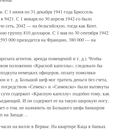
и. С 1 июня по 31 декабря 1941 года Брюссель
в 9421. С 1 января по 30 апреля 1942-го было
ю сеть, 2042 — на бельгийскую, тогда как Кент,
ою группу 810 долларов. С 1 мая по 30 сентября 1942
 593 000 приходится на Францию, 380 000 — на
рплата агентов, аренда помещений и т. д.). Чтобы
овом положении «Красной капеллы», следовало бы
 подкупа немецких офицеров, оплату помолвки
н и т. д. Большой шеф мог тратить деньги без счета,
, посредством «Семекс» и «Симекско» были вытянуты
 сути содержит «Красную капеллу» подобно тому, как
зъедающий. И он содержит ее на такую широкую ногу,
ет о том, не назначить ли Большого шефа банкиром
пп на Западе…
часах на вилле в Вервье. На квартире Каца в банках