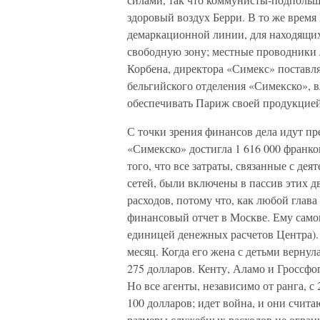
здоровый воздух Берри. В то же время
демаркационной линии, для находящихс
свободную зону; местные проводники 
Корбена, директора «Симекс» поставля
бельгийского отделения «Симекско», 
обеспечивать Париж своей продукцией
С точки зрения финансов дела идут п
«Симекско» достигла 1 616 000 франков
того, что все затраты, связанные с де
сетей, были включены в пассив этих д
расходов, потому что, как любой глава 
финансовый отчет в Москве. Ему самом
единицей денежных расчетов Центра).
месяц. Когда его жена с детьми вернул
275 долларов. Кенту, Аламо и Гроссфог
Но все агенты, независимо от ранга, с
100 долларов; идет война, и они счит
размеры служебных расходов не огран