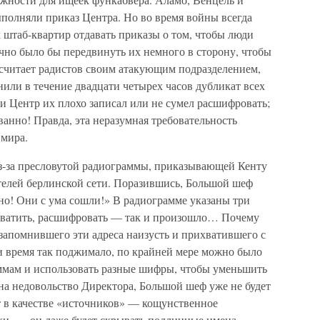
ыполняли приказ Центра. Но во время войны всегда
х штаб-квартир отдавать приказы о том, чтобы люди
очно было бы передвинуть их немного в сторону, чтобы
 считает радистов своим атакующим подразделением,
нили в течение двадцати четырех часов дубликат всех
и Центр их плохо записал или не сумел расшифровать;
ванно! Правда, эта неразумная требовательность
 мира.
з-за пресловутой радиограммы, приказывающей Кенту
ителей берлинской сети. Поразившись, Большой шеф
но! Они с ума сошли!» В радиограмме указаны три
рехватить, расшифровать — так и произошло… Почему
 запомнившего эти адреса наизусть и прихватившего с
 время так поджимало, по крайней мере можно было
аммам и использовать разные шифры, чтобы уменьшить
 на недовольство Директора, Большой шеф уже не будет
т в качестве «источников» — кощунственное
ки, — он даже будет скрывать подлинные имена