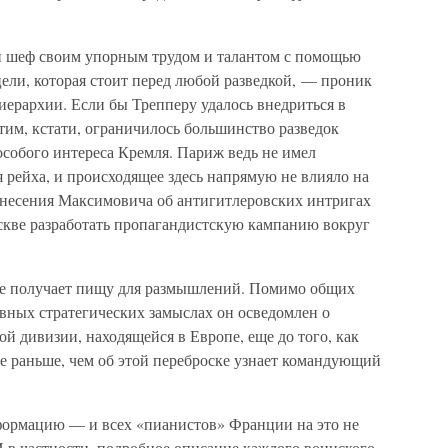
й шеф своим упорным трудом и талантом с помощью
цели, которая стоит перед любой разведкой, — проник
ерархии. Если бы Трепперу удалось внедриться в
тим, кстати, ограничилось большинство разведок
особого интереса Кремля. Париж ведь не имел
я рейха, и происходящее здесь напрямую не влияло на
донесения Максимовича об антигитлеровских интригах
кве разработать пропагандистскую кампанию вокруг
же получает пищу для размышлений. Помимо общих
овных стратегических замыслах он осведомлен о
й дивизии, находящейся в Европе, еще до того, как
е раньше, чем об этой переброске узнает командующий
формацию — и всех «пианистов» Франции на это не
 в частности, подробное описание каждого воинского