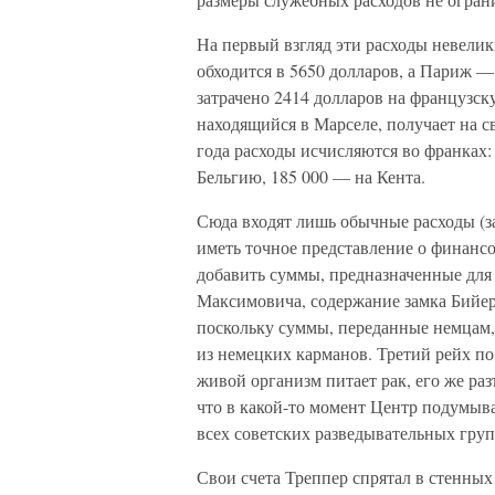
На первый взгляд эти расходы невелик
обходится в 5650 долларов, а Париж — 
затрачено 2414 долларов на французску
находящийся в Марселе, получает на св
года расходы исчисляются во франках:
Бельгию, 185 000 — на Кента.
Сюда входят лишь обычные расходы (за
иметь точное представление о финанс
добавить суммы, предназначенные для
Максимовича, содержание замка Бийеро
поскольку суммы, переданные немцам
из немецких карманов. Третий рейх по
живой организм питает рак, его же ра
что в какой-то момент Центр подумыва
всех советских разведывательных гру
Свои счета Треппер спрятал в стенных 