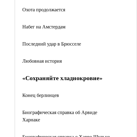
Охота продолжается
Набег на Амстердам
Последний удар в Брюсселе
Любовная история
«Сохраняйте хладнокровие»
Конец берлинцев
Биографическая справка об Арвиде
Харнаке
Биографическая справка о Харро Шульце-