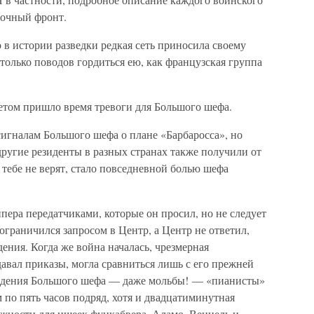
точный фронт.
о в истории разведки редкая сеть приносила своему
столько поводов гордиться ею, как французская группа
летом пришло время тревоги для Большого шефа.
игналам Большого шефа о плане «Барбаросса», но
ругие резиденты в разных странах также получили от
о тебе не верят, стало повседневной болью шефа
пера передатчиками, которые он просил, но не следует
ограничился запросом в Центр, а Центр не ответил,
ения. Когда же война началась, чрезмерная
давал приказы, могла сравниться лишь с его прежней
ждения Большого шефа — даже мольбы! — «пианисты»
по пять часов подряд, хотя и двадцатиминутная
ожности для ищеек функабвера. Аламо, Венцель и