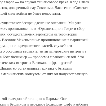
 долларов — на случай финансового краха. Клод Спаак
слиток, доверенный ему Соколами. Даже если «Симекс»
щей силе войны не будет недостатка.
 осуществляет беспрецедентные операции. Мы уже
екс»: проникновение в «Организацион Тодт» и сбор
иях, осуществляемых вермахтом на территории
ь Василия Максимовича: проникновение в парижский
ормации о передвижении частей, служебном
го состояния вермахта, антигитлеровские интриги в
ча Кэте Фёлькнер — проблемы с рабочей силой. Что
итических интригах Ватикана и французской
 Шпрингер устанавливает контакт с бывшим
 американским консулом; от них он получает важную
ецкой телефонной станции в Париже. Они
ем и Берлином и передают Большому шефу наиболее