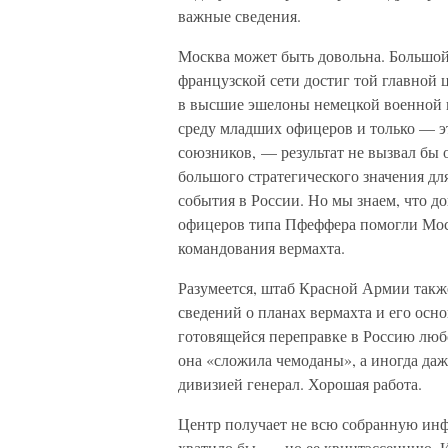
важные сведения.
Москва может быть довольна. Большо
французской сети достиг той главной 
в высшие эшелоны немецкой военной и
среду младших офицеров и только — э
союзников, — результат не вызвал бы 
большого стратегического значения дл
события в России. Но мы знаем, что 
офицеров типа Пфеффера помогли Мос
командования вермахта.
Разумеется, штаб Красной Армии так
сведений о планах вермахта и его осн
готовящейся переправке в Россию любо
она «сложила чемоданы», а иногда даж
дивизией генерал. Хорошая работа.
Центр получает не всю собранную ин
хватило бы, — но ее квинтэссенцию. И