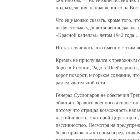
подразделения, направленного на Вос
Что еще можно сказать, кроме того, чт
шефу столько удовлетворения, давала 
«Красной капеллы» летом 1942 года…
Но так случилось, что именно с этим 
Кремль не прислушался к тревожным с
Зорге в Японии, Радо в Швейцарии и д
ворот поворот, и горькое сознание, чт
разведывательной сети.
Генерал Суслопаров не обеспечил Треп
обвинять бравого военного атташе: он 
потому что отрицал возможность напад
настойчивость, с которой Директор от
пассивностью. Несмотря на предупре
были прикованы к своим передатчикам 
передача предоставляла большие возм