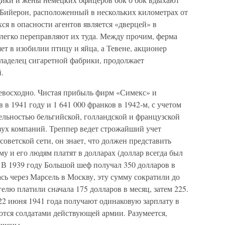
 Бийерон, расположенный в нескольких километрах от
я в опасности агентов является «дверцей» в
легко переправляют их туда. Между прочим, ферма
ет в изобилии птицу и яйца, а Тевене, акционер
владелец сигаретной фабрики, продолжает
.
ревосходно. Чистая прибыль фирм «Симекс» и
 в 1941 году и 1 641 000 франков в 1942-м, с учетом
ятельностью бельгийской, голландской и французской
вух компаний. Треппер ведет строжайший учет
советской сети, он знает, что должен представить
у и его людям платят в долларах (доллар всегда был
 В 1939 году Большой шеф получал 350 долларов в
ась через Марсель в Москву, эту сумму сократили до
елю платили сначала 175 долларов в месяц, затем 225.
 22 июня 1941 года получают одинаковую зарплату в
аются солдатами действующей армии. Разумеется,
ичены.