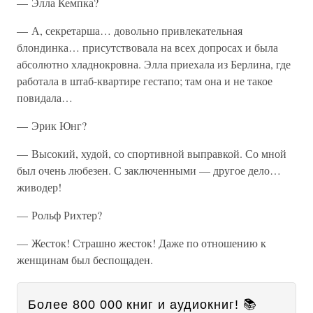
— Элла Кемпка?
— А, секретарша… довольно привлекательная
блондинка… присутствовала на всех допросах и была
абсолютно хладнокровна. Элла приехала из Берлина, где
работала в штаб-квартире гестапо; там она и не такое
повидала…
— Эрик Юнг?
— Высокий, худой, со спортивной выправкой. Со мной
был очень любезен. С заключенными — другое дело…
живодер!
— Рольф Рихтер?
— Жесток! Страшно жесток! Даже по отношению к
женщинам был беспощаден.
Более 800 000 книг и аудиокниг! 📚