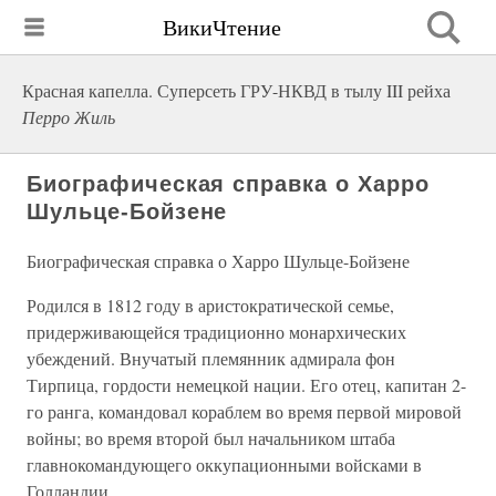
ВикиЧтение
Красная капелла. Суперсеть ГРУ-НКВД в тылу III рейха
Перро Жиль
Биографическая справка о Харро
Шульце-Бойзене
Биографическая справка о Харро Шульце-Бойзене
Родился в 1812 году в аристократической семье,
придерживающейся традиционно монархических
убеждений. Внучатый племянник адмирала фон
Тирпица, гордости немецкой нации. Его отец, капитан 2-
го ранга, командовал кораблем во время первой мировой
войны; во время второй был начальником штаба
главнокомандующего оккупационными войсками в
Голландии.