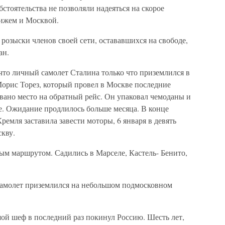
стоятельства не позволяли надеяться на скорое
ижем и Москвой.
розыски членов своей сети, остававшихся на свободе,
ан.
что личный самолет Сталина только что приземлился в
орис Торез, который провел в Москве последние
вано место на обратный рейс. Он упаковал чемоданы и
рже. Ожидание продлилось больше месяца. В конце
ремля заставила завести моторы, 6 января в девять
кву.
м маршрутом. Садились в Марселе, Кастель- Бенито,
 самолет приземлился на небольшом подмосковном
шой шеф в последний раз покинул Россию. Шесть лет,