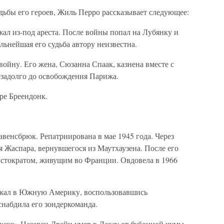
дьбы его героев, Жиль Перро рассказывает следующее:
жал из-под ареста. После войны попал на Лубянку и
льнейшая его судьба автору неизвестна.
войну. Его жена, Сюзанна Спаак, казнена вместе с
задолго до освобождения Парижа.
ре Бреендонк.
венсбрюк. Репатриирована в мае 1945 года. Через
 Жаспара, вернувшегося из Маутхаузена. После его
ристократом, живущим во Франции. Овдовела в 1966
бежал в Южную Америку, воспользовавшись
набдила его зондеркоманда.
ско» Назарен Драйи умер в Дахау от бубонной чумы.