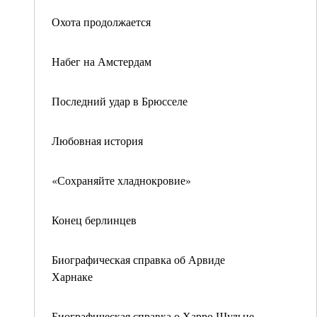
Охота продолжается
Набег на Амстердам
Последний удар в Брюсселе
Любовная история
«Сохраняйте хладнокровие»
Конец берлинцев
Биографическая справка об Арвиде
Харнаке
Биографическая справка о Харро Шульце-