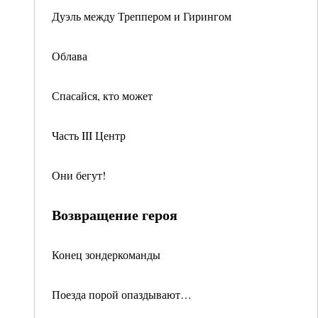
Дуэль между Треппером и Гирингом
Облава
Спасайся, кто может
Часть III Центр
Они бегут!
Возвращение героя
Конец зондеркоманды
Поезда порой опаздывают…