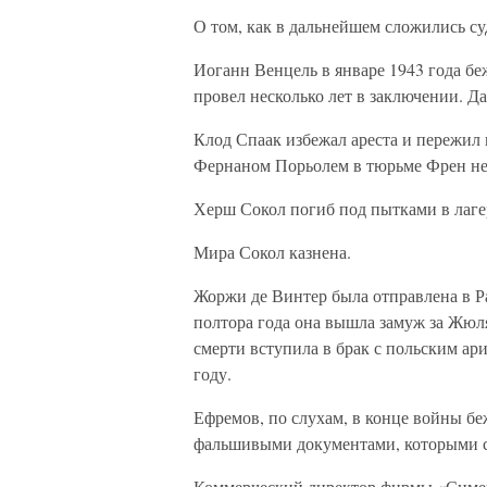
О том, как в дальнейшем сложились су
Иоганн Венцель в январе 1943 года бе
провел несколько лет в заключении. Да
Клод Спаак избежал ареста и пережил 
Фернаном Порьолем в тюрьме Френ не
Херш Сокол погиб под пытками в лаге
Мира Сокол казнена.
Жоржи де Винтер была отправлена в Ра
полтора года она вышла замуж за Жюля
смерти вступила в брак с польским а
году.
Ефремов, по слухам, в конце войны 
фальшивыми документами, которыми с
Коммерческий директор фирмы «Симек