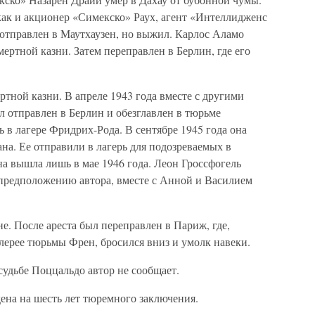
как и акционер «Симекско» Раух, агент «Интеллидженс
отправлен в Маутхаузен, но выжил. Карлос Аламо
ертной казни. Затем переправлен в Берлин, где его
тной казни. В апреле 1943 года вместе с другими
отправлен в Берлин и обезглавлен в тюрьме
ь в лагере Фридрих-Рода. В сентябре 1945 года она
на. Ее отправили в лагерь для подозреваемых в
на вышла лишь в мае 1946 года. Леон Гроссфогель
 предположению автора, вместе с Анной и Василием
. После ареста был переправлен в Париж, где,
алерее тюрьмы Френ, бросился вниз и умолк навеки.
судьбе Поццальдо автор не сообщает.
на на шесть лет тюремного заключения.