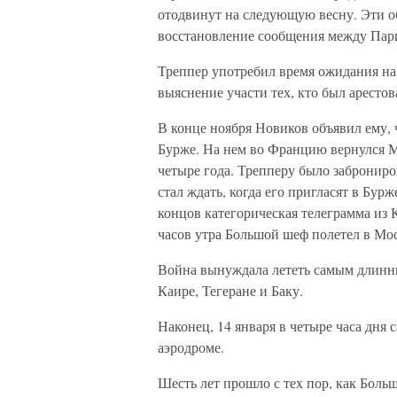
отодвинут на следующую весну. Эти об
восстановление сообщения между Пар
Треппер употребил время ожидания на 
выяснение участи тех, кто был арестов
В конце ноября Новиков объявил ему, 
Бурже. На нем во Францию вернулся М
четыре года. Трепперу было заброниро
стал ждать, когда его пригласят в Бу
концов категорическая телеграмма из К
часов утра Большой шеф полетел в Мос
Война вынуждала лететь самым длинны
Каире, Тегеране и Баку.
Наконец, 14 января в четыре часа дня
аэродроме.
Шесть лет прошло с тех пор, как Боль