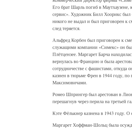
Его брат Шарль погиб в Маутхаузене, 
сервис». Художник Билл Хоорикс был 
никого не выдал и был приговорен к см
след теряется.
Альфред Корбен был приговорен к смер
служащими компании «Симекс» он был 
Плётцензее. Маргарет Барча находилас
вернулась во Францию и была арестова
сотрудничестве с фашистами, откуда о
казнен в тюрьме Френ в 1944 году, по
Максимовичами.
Ромео Шпрингер был арестован в Лионе
перешагнув через перила на третьей г
Кэте Фёлькнер казнена в 1943 году. О 
Маргарет Хоффман-Шольц была осужде