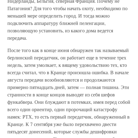
Нидерланды, Бельгия, северная Франция. Почему не
Патагония? Для того чтобы начать охоту, необходимо по
меньшей мере определить город. И тогда можно
подключить аппаратуру ближней пеленгации,
позволяющую установить, из какого дома ведется
передача.
После того как в конце июня обнаружен так называемый
берлинский передатчик, он работает еще в течение трех
недель, затем умолкает, к вящему удовольствию тех, кто
всегда считал, что в Кранце произошла ошибка. В начале
августа передачи возобновляются и продолжаются
примерно пятнадцать дней, затем — полная тишина. Эти
странности в конце концов выводят из себя шефов
функабвера. Они блуждают в потемках, имея перед собой
всего один ориентир, один пророчащий катастрофу
намек: РТХ, то есть первый передатчик, обнаруженный в
Кранце. К 7 сентября уже было перехвачено двести
пятьдесят донесений, которые службы дешифровки