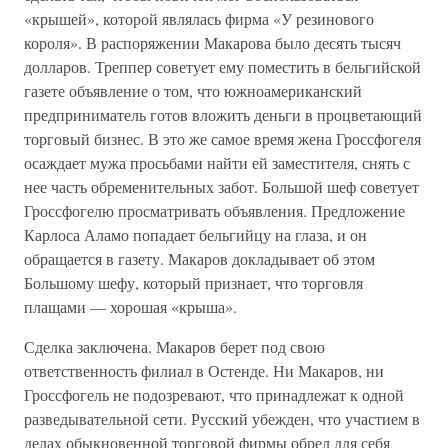
«крышей», которой являлась фирма «У резинового
короля». В распоряжении Макарова было десять тысяч
долларов. Треппер советует ему поместить в бельгийской
газете объявление о том, что южноамериканский
предприниматель готов вложить деньги в процветающий
торговый бизнес. В это же самое время жена Гроссфогеля
осаждает мужа просьбами найти ей заместителя, снять с
нее часть обременительных забот. Большой шеф советует
Гроссфогелю просматривать объявления. Предложение
Карлоса Аламо попадает бельгийцу на глаза, и он
обращается в газету. Макаров докладывает об этом
Большому шефу, который признает, что торговля
плащами — хорошая «крыша».
Сделка заключена. Макаров берет под свою
ответственность филиал в Остенде. Ни Макаров, ни
Гроссфогель не подозревают, что принадлежат к одной
разведывательной сети. Русский убежден, что участием в
делах обыкновенной торговой фирмы обрел для себя