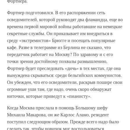
Фортнера.
Фортнер подготовился. В его распоряжении сеть
осведомителей, которой руководят два фламандца, еще во
времена первой мировой войны работавшие на немецкие
секретные службы. Он приказывает им внедриться в
среду «экстремистов» Брюгге и посещать популярные
кафе. Разве в телеграмме из Берлина не сказано, что
передатчик работает на Москву? По здравому и с его
точки зрения достойному похвалы размышлению,
Фортнер будет преследовать «дичь» в тех местах, где она
вынуждена скрываться: среди бельгийских коммунистов.
Он убежден, что его осведомители, раскрыв пошире свои
огромные уши там, где надо, очень скоро обнаружат
ниточки, которые приведут к «пианисту».
Когда Москва прислала в помощь Большому шефу
Михаила Макарова, он же Карлос Аламо, резидент
поступил следующим образом. Прежде всего надо было
сделать так, чтобы новичок мог воспользоваться