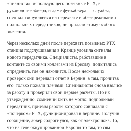
«пианиста», использующего позывные РТХ, в
руководстве абвера, и даже функабвера — службы,
специализирующейся на перехвате и обезвреживании
подпольных передатчиков, не придали этому особого
значения.
Через несколько дней после перехвата позывных РТХ
станция подслушивания в Кранце уловила сигналы
нового передатчика. Специалисты, работавшие в
контакте со своими коллегами из Бреслау, попытались
определить, где он находится. После нескольких
проверок они передали отчет в Берлин, а там, прочитав
его, только пожали плечами. Специалисты снова взялись
за работу и проверили свои первые расчеты. По их
утверждению, сомнений быть не могло: подпольный
передатчик, приемы работы которого совпадали с
«почерком» РТХ, функционировал в Берлине. Получив
сообщение, абвер содрогнулся, как от электрошока. То,
что на теле оккупированной Европы то там, то сям