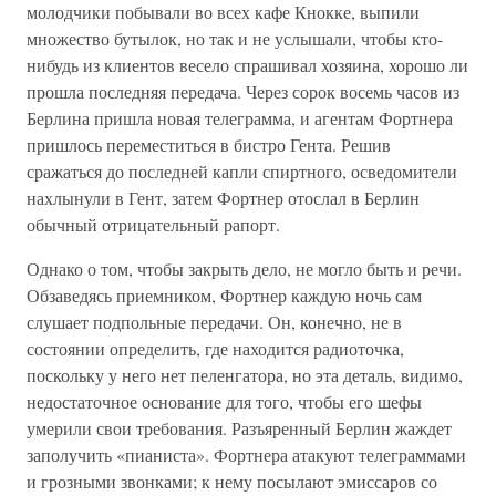
молодчики побывали во всех кафе Кнокке, выпили
множество бутылок, но так и не услышали, чтобы кто-
нибудь из клиентов весело спрашивал хозяина, хорошо ли
прошла последняя передача. Через сорок восемь часов из
Берлина пришла новая телеграмма, и агентам Фортнера
пришлось переместиться в бистро Гента. Решив
сражаться до последней капли спиртного, осведомители
нахлынули в Гент, затем Фортнер отослал в Берлин
обычный отрицательный рапорт.
Однако о том, чтобы закрыть дело, не могло быть и речи.
Обзаведясь приемником, Фортнер каждую ночь сам
слушает подпольные передачи. Он, конечно, не в
состоянии определить, где находится радиоточка,
поскольку у него нет пеленгатора, но эта деталь, видимо,
недостаточное основание для того, чтобы его шефы
умерили свои требования. Разъяренный Берлин жаждет
заполучить «пианиста». Фортнера атакуют телеграммами
и грозными звонками; к нему посылают эмиссаров со