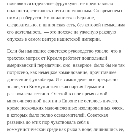
появляются отдельные фурункулы, не представляло
опасности, считалось почти нормальным. Со временем с
ними разберутся. Но «пианист» в Берлине,
следовательно, и шпионская сеть, без которой немыслима
его деятельность, — это похоже на ужасную раковую
опухоль в самом центре нацистской империи.
Если бы нынешнее советское руководство узнало, что в
трехстах метрах от Кремля работает подпольный
американский передатчик, оно, наверное, было бы не так
потрясено, как немецкое командование, прочитавшее
донесение функабвера. И в самом деле, все прекрасно
знали, что Коммунистическая партия Германии
разгромлена гестапо. От этой в свое время самой
многочисленной партии в Европе не осталось ничего,
кроме нескольких малочисленных изолированных ячеек,
в которых было полно осведомителей. Советская
разведка до этих пор чувствовала себя в
коммунистической среде как рыба в воде; лишившись ее,