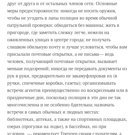
друг от друга и от остальных членов сети. Основные
меры предосторожности: никогда не носить оружия,
чтобы не угодить в лапы полиции во время обычной
патрульной проверки; обходиться без машины; жить в
пригороде, где заметить слежку легче, нежели на
оживленных улицах в центре города; не получать
слишком обильную почту и лучше условиться, чтобы вам
присылали почтовые открытки, а не письма— ведь
человек, получающий почтовые открытки, вызывает
меньше подозрений; никогда не передавать документы из
рук в руки, предварительно не закамуфлировав их (в
ручки, спичечные коробки, газеты); организовывать
встречи агентов преимущественно по воскресеньям или в
праздничные дни, поскольку полиция в эти дни не так
многочисленна и не особенно бдительна; назначать
встречи в самых обычных и людных местах:
библиотеках, аптеках, а также на спортивных площадках,
озерах (прогулки на лодке), в бассейнах, но при
условии, — рекомендует Треппер своим слушателям, а