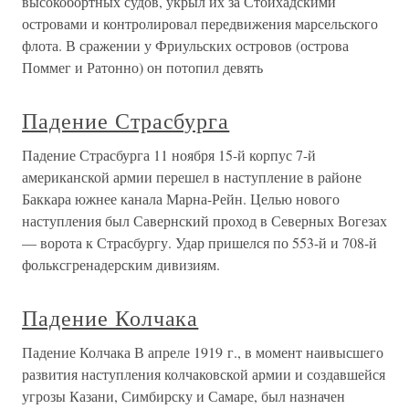
высокобортных судов, укрыл их за Стойхадскими
островами и контролировал передвижения марсельского
флота. В сражении у Фриульских островов (острова
Поммег и Ратонно) он потопил девять
Падение Страсбурга
Падение Страсбурга 11 ноября 15-й корпус 7-й
американской армии перешел в наступление в районе
Баккара южнее канала Марна-Рейн. Целью нового
наступления был Савернский проход в Северных Вогезах
— ворота к Страсбургу. Удар пришелся по 553-й и 708-й
фольксгренадерским дивизиям.
Падение Колчака
Падение Колчака В апреле 1919 г., в момент наивысшего
развития наступления колчаковской армии и создавшейся
угрозы Казани, Симбирску и Самаре, был назначен