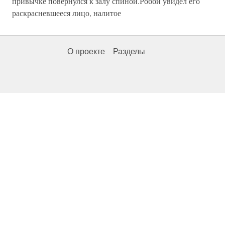
привычке повернулся к залу спиной.Робби увидел его
раскрасневшееся лицо, налитое
О проекте
Разделы