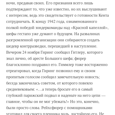
ночи, предавая своих. Его признания всего лишь
подтверждают то, что уже известно, но их выслушивают
с интересом, ведь это свидетельствует о готовности Кента
сотрудничать. К концу 1942 года, ознаменованного
полкой победой зондеркоманды над «Красной капеллой»,
шефы гестапо уже думают о будущем. На развалинах
разгромленной организации они собираются создать
шедевр контрразведки, перешедшей в наступление.
Вечером 24 ноября Гиринг сообщил Гитлеру, которого
знал лично, об аресте Большого шефа; фюрер
благосклонно поздравил его. Гиммлер тоже восторженно
отреагировал, когда Гиринг позвонил ему и своим
пропитым голосом сообщил замечательную новость;
беседа закончилась советом, от которого повеяло
средневековьем: «…а теперь бросьте его в самый
глубокий парижский подвал и наденьте на него цепи —
главное, чтобы он не мог убежать!» Но это, конечно,
были просто слова. Рейхсфюрер с помощниками
уготовил для своего пленника роль, достойную его. Не