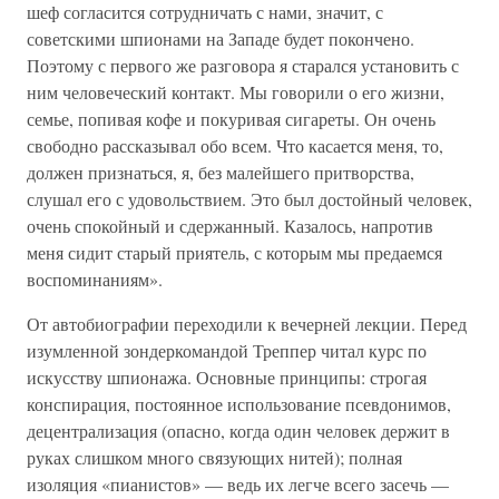
шеф согласится сотрудничать с нами, значит, с
советскими шпионами на Западе будет покончено.
Поэтому с первого же разговора я старался установить с
ним человеческий контакт. Мы говорили о его жизни,
семье, попивая кофе и покуривая сигареты. Он очень
свободно рассказывал обо всем. Что касается меня, то,
должен признаться, я, без малейшего притворства,
слушал его с удовольствием. Это был достойный человек,
очень спокойный и сдержанный. Казалось, напротив
меня сидит старый приятель, с которым мы предаемся
воспоминаниям».
От автобиографии переходили к вечерней лекции. Перед
изумленной зондеркомандой Треппер читал курс по
искусству шпионажа. Основные принципы: строгая
конспирация, постоянное использование псевдонимов,
децентрализация (опасно, когда один человек держит в
руках слишком много связующих нитей); полная
изоляция «пианистов» — ведь их легче всего засечь —