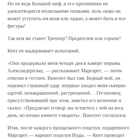
Но он ведь Большой шеф, и его противники не
удовлетворятся несколькими пешками, коль скоро он
может уступить им коня или ладью, а может быть и все
фигуры!
Так кем же станет Треппер? Предателем или героем?
Кент не выдерживает испытаний.
«Они продержали меня четыре дня в камере тюрьмы
Александерплац, — рассказывает Маргарет, — затем
отвезли в гестапо. Винсент был там. Бедный мой, он
пережил страшный удар: впервые увидел меня скверно
одетой, ненакрашенной, растрепанной… Гестаповец,
присутствовавший при этом, заметил его волнение и
сказал: «Предлагаю уговор: вы остаетесь с ней на весь
день, но ночью начнете говорить». Винсент согласился.
Итак, после каждого прощального поцелуя, подаренного
Маргарет — вариант поцелуя Иуды, — Кент проводит