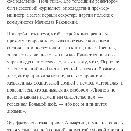
еженедельник «Политика». Его тогдашним редактором
был известный журналист, впоследствии премьер-
министр, а затем первый секретарь партии польских
коммунистов Мечислав Раковский.
Понадобилось время, чтобы герой книги решился
прокомментировать посвященное ему сочинение в
специальном послесловии. Эта книга, писал Треппер,
хорошее начало, но только начало. Единственный его
упрек в адрес писателя сводился к тому, что у Перро не
хватило знаний в области военной разведки. В самом
деле, автор принял за истину все, что прочитал в
захваченных французской армией у немцев материалах, и
поверил тем, кто занимался их разбором. «Лично я не
верю никаким письменным свидетельствам, —
говаривал Большой шеф, — ибо все они пишутся
людьми».
Эту фразу отца тоже привел Анмартин, и мне показалось,
что я услышал в ней горький аромат той суровой эпохи и