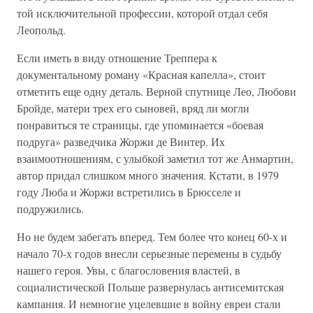
той исключительной профессии, которой отдал себя
Леопольд.
Если иметь в виду отношение Треппера к
документальному роману «Красная капелла», стоит
отметить еще одну деталь. Верной спутнице Лео, Любови
Бройде, матери трех его сыновей, вряд ли могли
понравиться те страницы, где упоминается «боевая
подруга» разведчика Жоржи де Винтер. Их
взаимоотношениям, с улыбкой заметил тот же Анмартин,
автор придал слишком много значения. Кстати, в 1979
году Люба и Жоржи встретились в Брюсселе и
подружились.
Но не будем забегать вперед. Тем более что конец 60-х и
начало 70-х годов внесли серьезные перемены в судьбу
нашего героя. Увы, с благословения властей, в
социалистической Польше развернулась антисемитская
кампания. И немногие уцелевшие в войну евреи стали