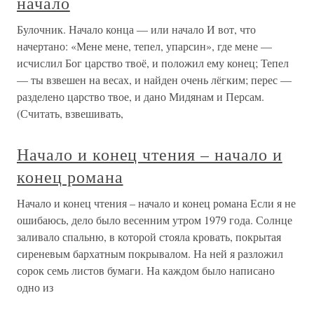
начало
Булочник. Начало конца — или начало И вот, что
начертано: «Мене мене, тепел, упарсин», где мене —
исчислил Бог царство твоё, и положил ему конец; Тепел
— ты взвешен на весах, и найден очень лёгким; перес —
разделено царство твое, и дано Мидянам и Персам.
(Считать, взвешивать,
Начало и конец чтения – начало и
конец романа
Начало и конец чтения – начало и конец романа Если я не
ошибаюсь, дело было весенним утром 1979 года. Солнце
заливало спальню, в которой стояла кровать, покрытая
сиреневым бархатным покрывалом. На ней я разложил
сорок семь листов бумаги. На каждом было написано
одно из