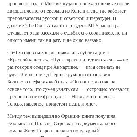
прошлого года, в Москве, куда он приехал впервые после
двадцатилетнего перерыва из Копенгагена, где работает
преподавателем русской и советской литературы. В
далекие 50-е Годы Анмартин, студент МГУ, много раз
слушал от отца рассказы о судьбах его соратников, но ни
одного имени так ни разу и не было названо.
С 60-х годов на Западе появились публикации о
«Красной капелле». «Пусть враги пишут что хотят, — не
раз говорил отец при Анмартине, — им я отвечать не
буду». Лишь приезд Перро с рукописью заставил
Большого шефа заколебаться. «Он написал о нас на
основе того, что сумел узнать сам, — острожно отозвался
Треппер о книге француза. — Но знает он не все…
Теперь, наверное, придется писать и мне».
Между тем вышедшая во Франции книга получила
резонанс и в Польше. Отрывки из документального
романа Жиля Перро напечатал популярный