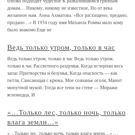
близко подходит чудесное К развалившимся грязным
домам… Никому, никому не известное, Но от века
желанное нам. Анна Ахматова. «Все расхищено, предано,
продано…» В 1934 году имя Михаила Ромма мало кому
было знакомо.Еще не
Ведь только утром, только в час
Ведь только утром, только в час Ведь только утром,
только в час Рассветного раздумья, Когда исчерпан весь
запас Притворства и безумья, Когда опасность — как
петля, Свисающая с крюка, Мое сознанье оголя, Манит
минутной мукой. Тогда все тени на стене — Миражи
ясновидца, И
«…Только лес, только ночь, только
влага земли…»
«…Только лес, только ночь, только влага земли…» …