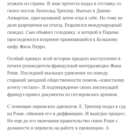
уезжать из страны. В знак протеста подал в отставку со
своих постов Леопольд Треппер. Выехал в Данию
Анмартин, пригласивший затем отца к себе. Но тому не
дали разрешения на отъезд. Разразился международный
скандал. Сын объявил голодовку, к которой в Париже
присоединился искренне привязавшийся к Большому
шефу Жиль Перро.
Особый привкус всей истории придало выступление в
печати руководителя французской контрразведки Жана
Роше. Последний высказал удивление по поводу
стараний западной общественности помочь «известному
агенту гестапо». В подтверждение своих инсинуаций
француз привел документы из гитлеровских архивов.
С помощью парижских адвокатов Л. Треппер подал в суд
на Роше, обвинив его в диффамации. И выиграл процесс.
Но еще до его окончания правительство сняло Роше с
должности и перевело на работу в провинцию. А