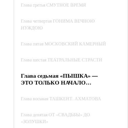
Глава третья СМУТНОЕ ВРЕМЯ
Глава четвертая ГОНИМА ВЕЧНОЮ
НУЖДОЮ
Глава пятая МОСКОВСКИЙ КАМЕРНЫЙ
Глава шестая ТЕАТРАЛЬНЫЕ СТРАСТИ
Глава седьмая «ПЫШКА» —
ЭТО ТОЛЬКО НАЧАЛО…
Глава восьмая ТАШКЕНТ. АХМАТОВА
Глава девятая ОТ «СВАДЬБЫ» ДО
«ЗОЛУШКИ»