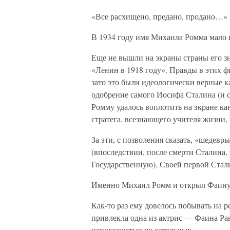
«Все расхищено, предано, продано…»
В 1934 году имя Михаила Ромма мало 
Еще не вышли на экраны страны его 
«Ленин в 1918 году». Правды в этих ф
зато это были идеологически верные к
одобрение самого Иосифа Сталина (и с
Ромму удалось воплотить на экране к
стратега, всезнающего учителя жизни
За эти, с позволения сказать, «шедев
(впоследствии, после смерти Сталина
Государственную). Своей первой Стали
Именно Михаил Ромм и открыл Фаину 
Как-то раз ему довелось побывать на 
привлекла одна из актрис — Фаина Ра
непохожестью на остальных.