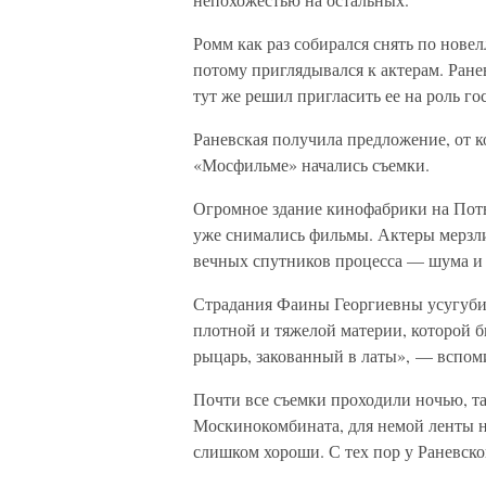
Ромм как раз собирался снять по нов
потому приглядывался к актерам. Ране
тут же решил пригласить ее на роль го
Раневская получила предложение, от ко
«Мосфильме» начались съемки.
Огромное здание кинофабрики на Поты
уже снимались фильмы. Актеры мерзли,
вечных спутников процесса — шума и с
Страдания Фаины Георгиевны усугубили
плотной и тяжелой материи, которой б
рыцарь, закованный в латы», — вспом
Почти все съемки проходили ночью, та
Москинокомбината, для немой ленты 
слишком хороши. С тех пор у Раневско