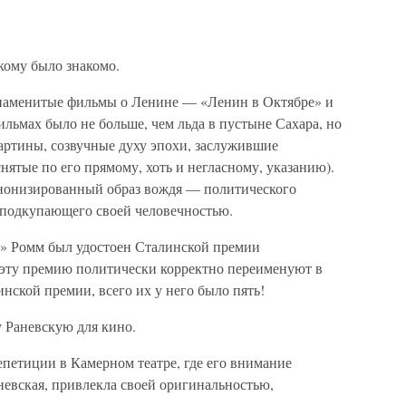
кому было знакомо.
знаменитые фильмы о Ленине — «Ленин в Октябре» и
ильмах было не больше, чем льда в пустыне Сахара, но
артины, созвучные духу эпохи, заслужившие
нятые по его прямому, хоть и негласному, указанию).
анонизированный образ вождя — политического
, подкупающего своей человечностью.
ры» Ромм был удостоен Сталинской премии
, эту премию политически корректно переименуют в
нской премии, всего их у него было пять!
Раневскую для кино.
репетиции в Камерном театре, где его внимание
невская, привлекла своей оригинальностью,