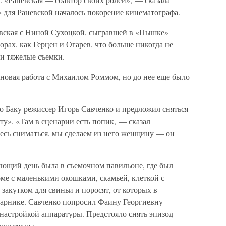
для Раневской началось покорение кинематографа.
вская с Ниной Сухоцкой, сыгравшей в «Пышке»
рах, как Герцен и Огарев, что больше никогда не
ли тяжелые съемки.
овая работа с Михаилом Роммом, но до нее еще было
 Баку режиссер Игорь Савченко и предложил сняться
ту». «Там в сценарии есть попик, — сказал
тесь сниматься, мы сделаем из него женщину — он
дующий день была в съемочном павильоне, где был
ме с маленькими окошками, скамьей, клеткой с
акутком для свиньи и поросят, от которых в
нарнике. Савченко попросил Фаину Георгиевну
я настройкой аппаратуры. Предстояло снять эпизод
ого текста.