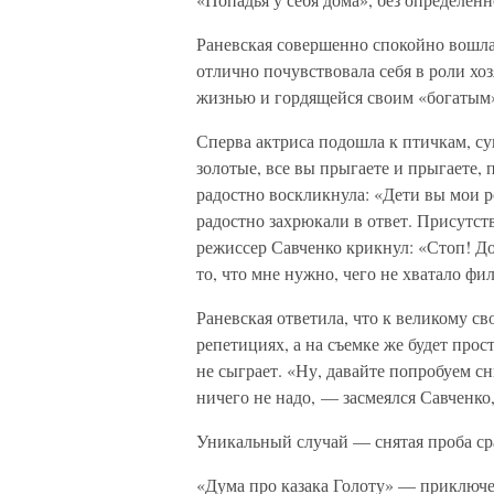
Раневская совершенно спокойно вошла 
отлично почувствовала себя в роли хо
жизнью и гордящейся своим «богатым»
Сперва актриса подошла к птичкам, су
золотые, все вы прыгаете и прыгаете, 
радостно воскликнула: «Дети вы мои р
радостно захрюкали в ответ. Присутст
режиссер Савченко крикнул: «Стоп! До
то, что мне нужно, чего не хватало фи
Раневская ответила, что к великому св
репетициях, а на съемке же будет прос
не сыграет. «Ну, давайте попробуем с
ничего не надо, — засмеялся Савченко
Уникальный случай — снятая проба ср
«Дума про казака Голоту» — приключ