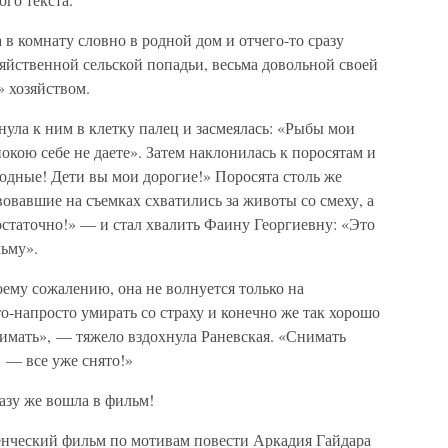
в комнату словно в родной дом и отчего-то сразу
зяйственной сельской попадьи, весьма довольной своей
 хозяйством.
нула к ним в клетку палец и засмеялась: «Рыбы мои
покою себе не даете». Затем наклонилась к поросятам и
одные! Дети вы мои дорогие!» Поросята столь же
вовавшие на съемках схватились за животы со смеху, а
статочно!» — и стал хвалить Фаину Георгиевну: «Это
льму».
оему сожалению, она не волнуется только на
то-напросто умирать со страху и конечно же так хорошо
нимать», — тяжело вздохнула Раневская. «Снимать
, — все уже снято!»
азу же вошла в фильм!
енческий фильм по мотивам повести Аркадия Гайдара