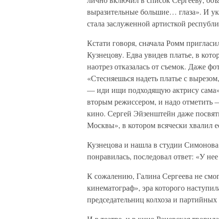
выразительные большие… глаза». И ука
стала заслуженной артисткой республик
Кстати говоря, сначала Ромм приглас
Кузнецову. Едва увидев платье, в кот
наотрез отказалась от съемок. Даже фо
«Стесняешься надеть платье с вырезом,
— иди ищи подходящую актрису сама».
вторым режиссером, и надо отметить 
кино. Сергей Эйзенштейн даже посвят
Москвы», в котором всячески хвалил е
Кузнецова и нашла в студии Симонова 
понравилась, последовал ответ: «У нее
К сожалению, Галина Сергеева не смо
кинематограф», эра которого наступил
председательниц колхоза и партийных
И в театре, и в кино Раневская творил