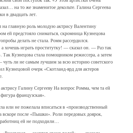
зал… на то же знаменитое декольте. Галина Сергеева
и в двадцать лет.
ил на главную роль молодую актрису Валентину
ором ей предстояло сниматься, скромница Кузнецова
топробы делать не стала. Ромм рассердился.
 а хочешь играть проститутку! — сказал он. — Раз так
 Так Кузнецова стала помощником режиссера, а затем
— чуть ли не самым лучшим за всю историю советского
ил Кузнецовой очерк «Скотланд-ярд для актеров
е.
актрису Галину Сергееву На вопрос Ромма, чем та ей
 фигура французская».
гла или не пожелала вписаться в «производственный
а вскоре после «Пышки». Роли передовых доярок,
 работниц ей не подходили…
а. «Раневская — соавтор своих ролей», — сказала