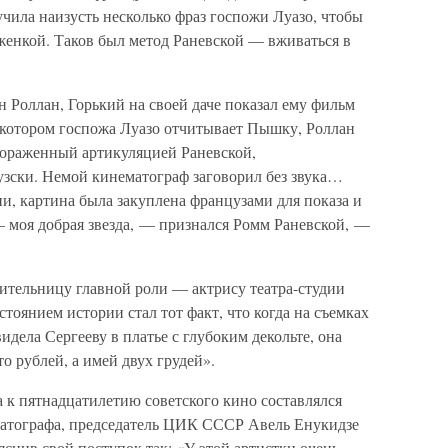
чила наизусть несколько фраз госпожи Луазо, чтобы
женкой. Таков был метод Раневской — вживаться в
 Роллан, Горький на своей даче показал ему фильм
 котором госпожа Луазо отчитывает Пышку, Роллан
 пораженный артикуляцией Раневской,
зски. Немой кинематограф заговорил без звука…
, картина была закуплена французами для показа и
 моя добрая звезда, — признался Ромм Раневской, —
ительницу главной роли — актрису театра-студии
тоянием истории стал тот факт, что когда на съемках
ела Сергееву в платье с глубоким декольте, она
о рублей, а имей двух грудей».
да к пятнадцатилетию советского кино составлялся
матографа, председатель ЦИК СССР Авель Енукидзе
яснив свой поступок так: «У этой артистки очень