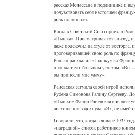
рассказ Мопассана в подлиннике и выу
почувствовать себя настоящей францу
роль полностью.
Когда в Советский Союз приехал Ромен
«Пышка». Просматривая тот эпизод, в
даже подскочил на стуле от восторга,
проговаривавшей свою роль по-францу
Роллан расхвалил «Пышку» во Франции
прошла там с большим успехом. «Вы —
вы принесли мне удачу».
Раневская затмила своей игрой исполн
Рубена Симонова Галину Сергееву. Дос
«Пышки» Фаина Раневская впервые увид
восхищенно вздохнула: «Эх, не имей ст
Говорили, что, когда в январе 1935 го
«наградной» список работников кине
лично включил в список Сергееву, объ