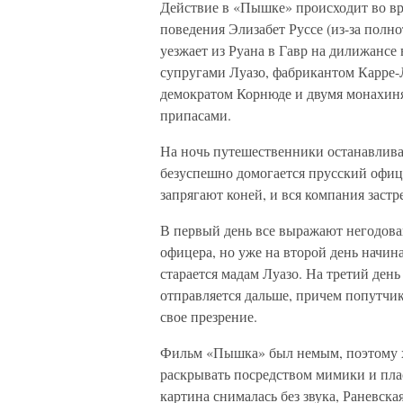
Действие в «Пышке» происходит во вр
поведения Элизабет Руссе (из-за полн
уезжает из Руана в Гавр на дилижанс
супругами Луазо, фабрикантом Карре-
демократом Корнюде и двумя монахиня
припасами.
На ночь путешественники останавлива
безуспешно домогается прусский офиц
запрягают коней, и вся компания застр
В первый день все выражают негодова
офицера, но уже на второй день начин
старается мадам Луазо. На третий ден
отправляется дальше, причем попутч
свое презрение.
Фильм «Пышка» был немым, поэтому х
раскрывать посредством мимики и плас
картина снималась без звука, Раневска