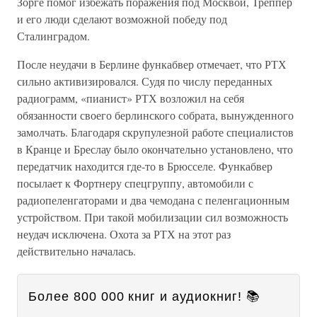
Зорге помог избежать поражения под Москвой, Треппер
и его люди сделают возможной победу под
Сталинградом.
После неудачи в Берлине функабвер отмечает, что РТХ
сильно активизировался. Судя по числу переданных
радиограмм, «пианист» РТХ возложил на себя
обязанности своего берлинского собрата, вынужденного
замолчать. Благодаря скрупулезной работе специалистов
в Кранце и Бреслау было окончательно установлено, что
передатчик находится где-то в Брюсселе. Функабвер
посылает к Фортнеру спецгруппу, автомобили с
радиопеленгаторами и два чемодана с пеленгационным
устройством. При такой мобилизации сил возможность
неудач исключена. Охота за РТХ на этот раз
действительно началась.
Более 800 000 книг и аудиокниг! 📚