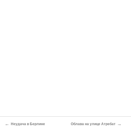
←
→
Неудача в Берлине
Облава на улице Атребат