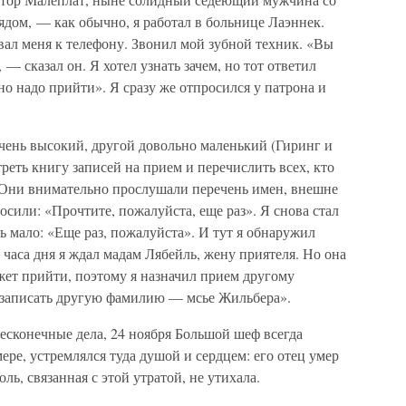
дом, — как обычно, я работал в больнице Лаэннек.
вал меня к телефону. Звонил мой зубной техник. «Вы
 сказал он. Я хотел узнать зачем, но тот ответил
 но надо прийти». Я сразу же отпросился у патрона и
очень высокий, другой довольно маленький (Гиринг и
еть книгу записей на прием и перечислить всех, кто
л. Они внимательно прослушали перечень имен, внешне
осили: «Прочтите, пожалуйста, еще раз». Я снова стал
ь мало: «Еще раз, пожалуйста». И тут я обнаружил
2 часа дня я ждал мадам Лябейль, жену приятеля. Но она
жет прийти, поэтому я назначил прием другому
и записать другую фамилию — мсье Жильбера».
бесконечные дела, 24 ноября Большой шеф всегда
ре, устремлялся туда душой и сердцем: его отец умер
ль, связанная с этой утратой, не утихала.