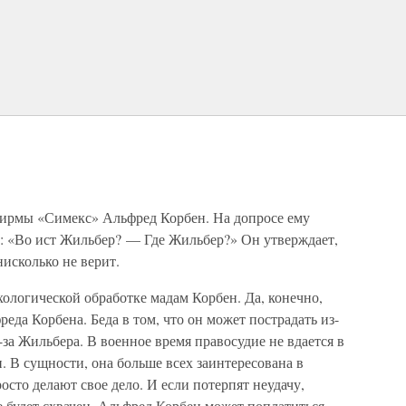
фирмы «Симекс» Альфред Корбен. На допросе ему
с: «Во ист Жильбер? — Где Жильбер?» Он утверждает,
нисколько не верит.
ологической обработке мадам Корбен. Да, конечно,
еда Корбена. Беда в том, что он может пострадать из-
з-за Жильбера. В военное время правосудие не вдается в
. В сущности, она больше всех заинтересована в
сто делают свое дело. И если потерпят неудачу,
 будет схвачен, Альфред Корбен может поплатиться