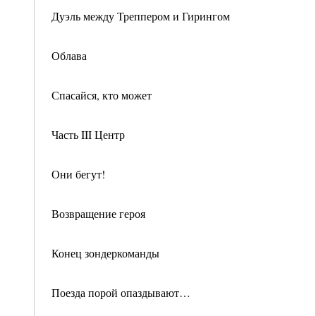
Дуэль между Треппером и Гирингом
Облава
Спасайся, кто может
Часть III Центр
Они бегут!
Возвращение героя
Конец зондеркоманды
Поезда порой опаздывают…