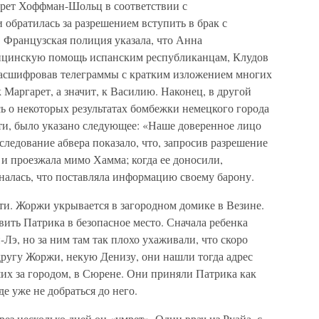
арет Хоффман-Шольц в соответствии с
обратилась за разрешением вступить в брак с
Французская полиция указала, что Анна
дицинскую помощь испанским республиканцам, Клудов
расшифровав телеграммы с кратким изложением многих
к Маргарет, а значит, к Василию. Наконец, в другой
ь о некоторых результатах бомбежки немецкого города
ти, было указано следующее: «Наше доверенное лицо
следование абвера показало, что, запросив разрешение
 и проезжала мимо Хамма; когда ее доносили,
налась, что поставляла информацию своему барону.
и. Жоржи укрывается в загородном домике в Везине.
вить Патрика в безопасное место. Сначала ребенка
Лэ, но за ним там так плохо ухаживали, что скоро
одругу Жоржи, некую Денизу, они нашли тогда адрес
их за городом, в Сюрене. Они приняли Патрика как
де уже не добраться до него.
рез несколько дней он «умрет». Один врач из Руайа, с