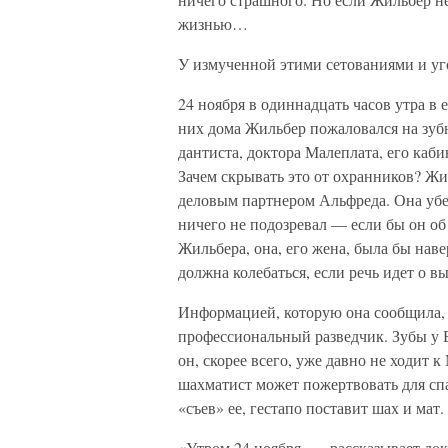
жизнью…
У измученной этими сетованиями и у
24 ноября в одиннадцать часов утра в
них дома Жильбер пожаловался на зуб
дантиста, доктора Малеплата, его каби
Зачем скрывать это от охранников? Жи
деловым партнером Альфреда. Она убеж
ничего не подозревал — если бы он об
Жильбера, она, его жена, была бы наве
должна колебаться, если речь идет о
Информацией, которую она сообщила, 
профессиональный разведчик. Зубы у Б
он, скорее всего, уже давно не ходит 
шахматист может пожертвовать для сп
«съев» ее, гестапо поставит шах и мат.
«Утром 24 ноября, — рассказывает д