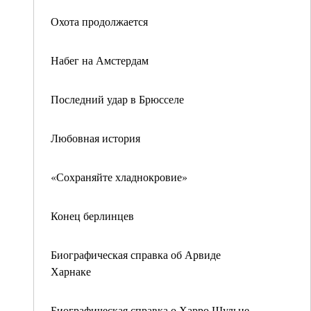
Охота продолжается
Набег на Амстердам
Последний удар в Брюсселе
Любовная история
«Сохраняйте хладнокровие»
Конец берлинцев
Биографическая справка об Арвиде
Харнаке
Биографическая справка о Харро Шульце-