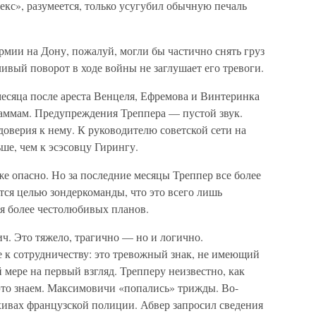
кс», разумеется, только усугубил обычную печаль
армии на Дону, пожалуй, могли бы частично снять груз
ивый поворот в ходе войны не заглушает его тревоги.
месяца после ареста Венцеля, Ефремова и Винтеринка
аммам. Предупреждения Треппера — пустой звук.
доверия к нему. К руководителю советской сети на
ше, чем к эсэсовцу Гирингу.
 опасно. Но за последние месяцы Треппер все более
тся целью зондеркоманды, что это всего лишь
ия более честолюбивых планов.
. Это тяжело, трагично — но и логично.
е к сотрудничеству: это тревожный знак, не имеющий
 мере на первый взгляд. Трепперу неизвестно, как
 это знаем. Максимовичи «попались» трижды. Во-
рхивах французской полиции. Абвер запросил сведения