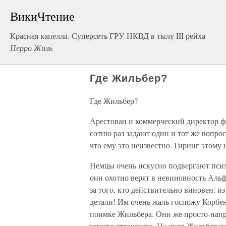
ВикиЧтение
Красная капелла. Суперсеть ГРУ-НКВД в тылу III рейха
Перро Жиль
Где Жильбер?
Где Жильбер?
Арестован и коммерческий директор 
сотню раз задают один и тот же вопро
что ему это неизвестно. Гиринг этому 
Немцы очень искусно подвергают псих
они охотно верят в невиновность Альфр
за того, кто действительно виновен: и
детали! Им очень жаль госпожу Корбен
поимке Жильбера. Они же просто-напро
ничего страшного. Но если Жильбер не