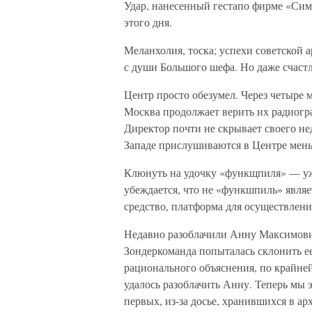
Удар, нанесенный гестапо фирме «Симе
этого дня.
Меланхолия, тоска; успехи советской 
с души Большого шефа. Но даже счастл
Центр просто обезумел. Через четыре 
Москва продолжает верить их радиогр
Директор почти не скрывает своего не
Западе прислушиваются в Центре мень
Клюнуть на удочку «функщпиля» — уже
убеждается, что не «функшпиль» являе
средство, платформа для осуществлен
Недавно разоблачили Анну Максимович
Зондеркоманда попыталась склонить е
рационального объяснения, по крайней
удалось разоблачить Анну. Теперь мы
первых, из-за досье, хранившихся в а