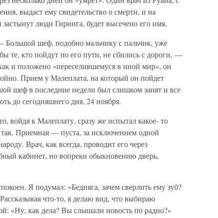
ния, выдаст ему свидетельство о смерти, и на
 застынут люди Гиринга, будет высечено его имя.
— Большой шеф, подобно мальчику с пальчик, уже
бы те, кто пойдут по его пути, не сбились с дороги, —
, как и положено «переселившемуся в иной мир», он
ойно. Прием у Малеплата, на который он пойдет
ьшой шеф в последние недели был слишком занят и все
оть до сегодняшнего дня, 24 ноября.
то, войдя к Малеплату, сразу же испытал какое- то
 так. Приемная — пуста, за исключением одной
ароду. Врач, как всегда, проводит его через
бный кабинет, но вопреки обыкновению дверь,
спокоен. Я подумал: «Бедняга, зачем сверлить ему зуб?
Рассказывая что-то, я делаю вид, что выбираю
ой: «Ну, как дела? Вы слышали новость по радио?»