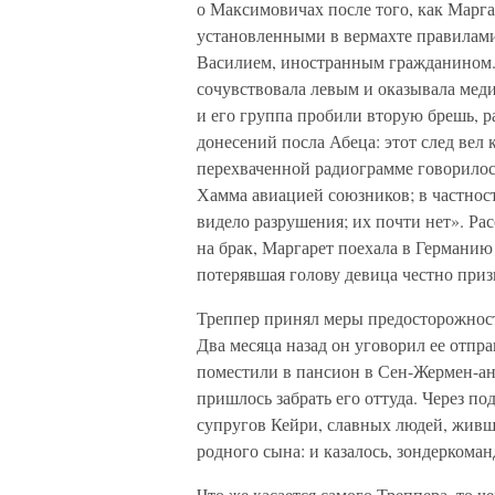
о Максимовичах после того, как Марг
установленными в вермахте правилами 
Василием, иностранным гражданином. 
сочувствовала левым и оказывала ме
и его группа пробили вторую брешь, 
донесений посла Абеца: этот след вел 
перехваченной радиограмме говорилос
Хамма авиацией союзников; в частнос
видело разрушения; их почти нет». Рас
на брак, Маргарет поехала в Германию
потерявшая голову девица честно приз
Треппер принял меры предосторожност
Два месяца назад он уговорил ее отпра
поместили в пансион в Сен-Жермен-ан-
пришлось забрать его оттуда. Через п
супругов Кейри, славных людей, живш
родного сына: и казалось, зондеркоман
Что же касается самого Треппера, то че