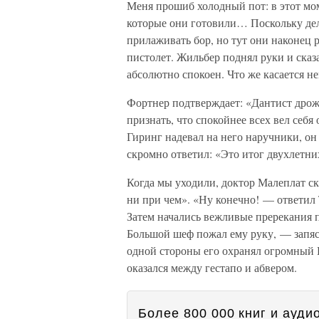
Меня прошиб холодный пот: в этот мом
которые они готовили… Поскольку дело
прилаживать бор, но тут они наконец 
пистолет. Жильбер поднял руки и сказ
абсолютно спокоен. Что же касается н
Фортнер подтверждает: «Дантист дрож
признать, что спокойнее всех вел себя 
Гиринг надевал на него наручники, он
скромно ответил: «Это итог двухлетни
Когда мы уходили, доктор Малеплат ска
ни при чем». «Ну конечно! — ответил 
Затем начались вежливые пререкания по
Большой шеф пожал ему руку, — запяс
одной стороны его охранял огромный 
оказался между гестапо и абвером.
Более 800 000 книг и аудио