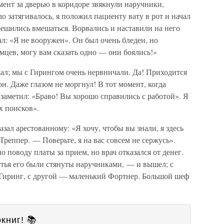
ент за дверью в коридоре звякнули наручники,
 затягивалось, я положил пациенту вату в рот и начал
решились вмешаться. Ворвались и наставили на него
ал: «Я не вооружен». Он был очень бледен, но
емцев, могу вам сказать одно — они боялись!»
ал; мы с Гирингом очень нервничали. Да! Приходится
он. Даже глазом не моргнул! В тот момент, когда
 заметил: «Браво! Вы хорошо справились с работой». Я
х поисков».
зал арестованному: «Я хочу, чтобы вы знали, я здесь
Треппер. — Поверьте, я на вас совсем не сержусь».
 поводу платы за прием, но врач отказался от денег.
тья его были стянуты наручниками, — и вышел; с
Гиринг, с другой — маленький Фортнер. Большой шеф
книг! 📚