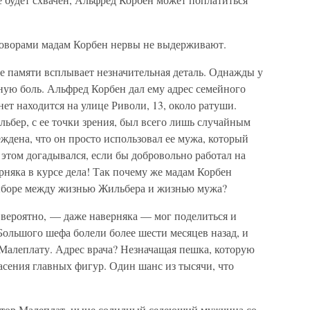
говорами мадам Корбен нервы не выдерживают.
 ее памяти всплывает незначительная деталь. Однажды у
ную боль. Альфред Корбен дал ему адрес семейного
нет находится на улице Риволи, 13, около ратуши.
льбер, с ее точки зрения, был всего лишь случайным
дена, что он просто использовал ее мужа, который
 этом догадывался, если бы добровольно работал на
рняка в курсе дела! Так почему же мадам Корбен
 выборе между жизнью Жильбера и жизнью мужа?
вероятно, — даже наверняка — мог поделиться и
ольшого шефа болели более шести месяцев назад, и
к Малеплату. Адрес врача? Незначащая пешка, которую
асения главных фигур. Один шанс из тысячи, что
октор Малеплат, ныне солидный седеющий мужчина со