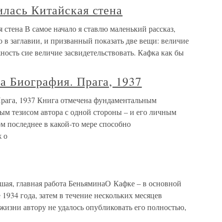
илась Китайская стена
 стена В самое начало я ставлю маленький рассказ,
о в заглавии, и призванный показать две вещи: величие
ость сие величие засвидетельствовать. Кафка как бы
а Биография. Прага, 1937
рага, 1937 Книга отмечена фундаментальным
м тезисом автора с одной стороны – и его личным
м последнее в какой-то мере способно
ж о
шая, главная работа БеньяминаО Кафке – в основной
1934 года, затем в течение нескольких месяцев
жизни автору не удалось опубликовать его полностью,