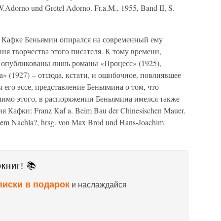
W.Adorno und Gretel Adorno. Fr.a.M., 1955, Band II, S.
 о Кафке Беньямин опирался на современный ему
ния творчества этого писателя. К тому времени,
опубликованы лишь романы «Процесс» (1925),
а» (1927) – отсюда, кстати, и ошибочное, повлиявшее
его эссе, представление Беньямина о том, что
имо этого, в распоряжении Беньямина имелся также
 Кафки: Franz Kaf a. Beim Bau der Chinesischen Mauer.
dem Nachla?, hrsg. von Max Brod und Hans-Joachim
книг! 📚
писки в подарок
и наслаждайся