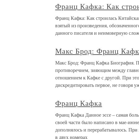
Франц Кафка: Как стро
Франц Кафка: Как строилась Китайская
взятый из произведения, обозначенног
данного писателя и неимоверную сложн
Макс Брод: Франц Кафк
Макс Брод: Франц Кафка Биография. П
противоречием, зияющим между главны
отношением к Кафке с другой. При это
дискредитировать первое, не говоря у
Франц Кафка
Франц Кафка Данное эссе – самая боль
своей части было написано в мае-июне 
дополнялось и перерабатывалось. При 
в двух номерах