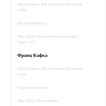
Франц Кафка: Как строилась Китайская
стена
Ходульная мораль
Макс Брод: Франц Кафка Биография.
Прага, 1937
Франц Кафка
Франц Кафка: Как строилась Китайская
стена
Ходульная мораль
Макс Брод: Франц Кафка.