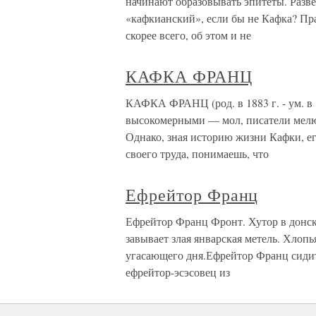
начинают образовывать эпитеты. Разве
«кафкианский», если бы не Кафка? Пр
скорее всего, об этом и не
КАФКА ФРАНЦ
КАФКА ФРАНЦ (род. в 1883 г. - ум. в
высокомерными — мол, писатели мелют 
Однако, зная историю жизни Кафки, ег
своего труда, понимаешь, что
Ефрейтор Франц
Ефрейтор Франц Фронт. Хутор в донско
завывает злая январская метель. Хлопь
угасающего дня.Ефрейтор Франц сидит 
ефрейтор-эсэсовец из