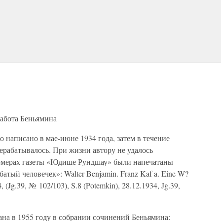
работа Беньямина
о написано в мае-июне 1934 года, затем в течение
ерабатывалось. При жизни автору не удалось
номерах газеты «Юдише Рундшау» были напечатаны
атый человечек»: Walter Benjamin. Franz Kaf a. Eine W?
, (Jg.39, № 102/103), S.8 (Potemkin), 28.12.1934, Jg.39,
на в 1955 году в собрании сочинений Беньямина: