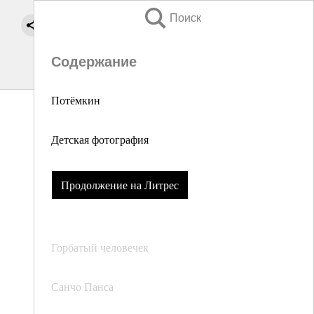
Поиск
Содержание
Потёмкин
Детская фотография
Продолжение на Литрес
Горбатый человечек
Санчо Панса