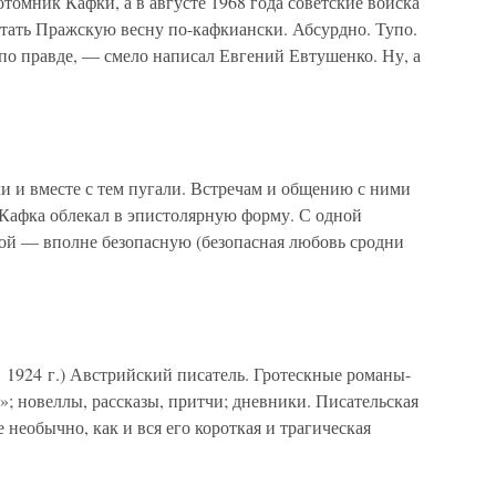
томник Кафки, а в августе 1968 года советские войска
птать Пражскую весну по-кафкиански. Абсурдно. Тупо.
 по правде, — смело написал Евгений Евтушенко. Ну, а
 и вместе с тем пугали. Встречам и общению с ними
Кафка облекал в эпистолярную форму. С одной
гой — вполне безопасную (безопасная любовь сродни
 1924 г.) Австрийский писатель. Гротескные романы-
; новеллы, рассказы, притчи; дневники. Писательская
необычно, как и вся его короткая и трагическая