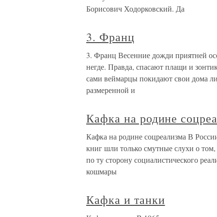
Борисович Ходорковский. Да
3. Франц
3. Франц Весенние дожди приятней ос
негде. Правда, спасают плащи и зонтик
сами веймарцы покидают свои дома лиш
размеренной и
Кафка на родине соцре
Кафка на родине соцреализма В России
книг шли только смутные слухи о том, 
по ту сторону социалистического реа
кошмары
Кафка и танки