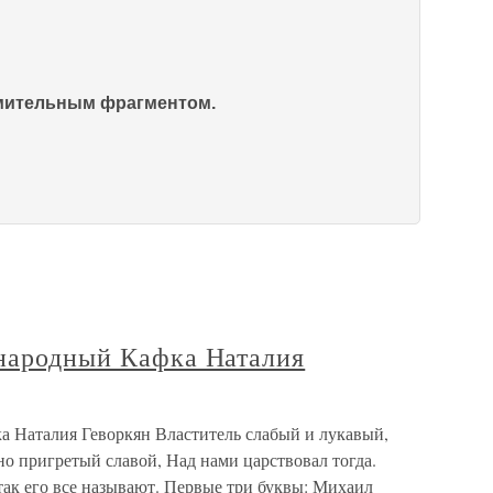
омительным фрагментом.
 народный Кафка Наталия
а Наталия Геворкян Властитель слабый и лукавый,
о пригретый славой, Над нами царствовал тогда.
к его все называют. Первые три буквы: Михаил